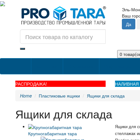
Эль-Мон
Ваш го
0 товар(ов
Категории
О Компании
Информация о д
РАСПРОДАЖА!
НАЛИВНАЯ 
Home
Пластиковые ящики
Ящики для склада
Ящики для склада
Ящики для с
Крупногабаритная тара
стеллажах и