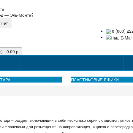
те
род —
Эль-Монте
?
8 (800) 22
) - 0.00 р.
оставке
Способы оплаты
Наши акции!
Закупки
Ко
ТАРА
ПЛАСТИКОВЫЕ ЯЩИКИ
клада – раздел, включающий в себя несколько серий складских лотков 
ли с зацепами для размещения на направляющих, ящиков с перегородкам