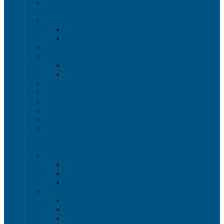
Термоконтейнеры
Наливная тара
Емкости кубические, баки для воды и топлива
Емкости кубические - Еврокуб
Баки для воды и топлива
Канистры пластиковые
Металлические бочки и ведра
Металлические бочки
Металлические ведра
Пластиковые бочки и бидоны
Пластиковые ведра
Пластиковые банки
Пластиковые контейнеры
Ёмкости строительные
Емкости для дезинфицирующих и
антисептических средств с краном
Пластиковые ящики
Системы хранения Rox Box
Rox Box Original
Rox Box PRO
Rox Box Home
Ящики для склада
Серия 1000
Серия 2000
Серия 6000