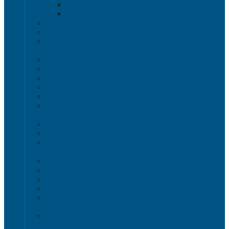
Крышки VDA-KLT
Универсальные контейнеры
Ящики для инструмента
Сопутствующие товары
Органайзеры
Антистатическая тара
Eвроконтейнеры ЕSD
Евроконтейнеры ESD с крышкой на шарнире
Контейнеры KLT ESD
Антистатические лотки COCIS
Крышки ESD
Тележки ESD
Мусорные баки и контейнеры
Мусорные контейнеры на колесах
Мусорные баки, вёдра и контейнеры с педалью
Контейнеры для раздельного сбора мусора
Локализация разлива жидкости
Поддоны для бочек
Поддоны-лотки
Поддоны-платформы
Поддоны для еврокубов / кубовой емкости / IBC
Промышленные пластиковые шкафы, тумбы ,
тележки
Контейнеры и баки для хранения
Листовой пластик и сотовый полипропилен