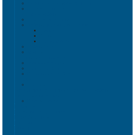
Изделия из полимерного листа
Листовой пластик
Пластиковая мебель
Дизайнерские стулья
Мебель для дома, дачи и кафе
Шезлонги
Столы
Стулья, кресла
Мебель "Уют"
Комоды
Сигнальные ограждения
Дорожные конусы
Гибкие столбики
Сигнальные столбики
HoReCa
Подносы
Металлические полочные стеллажи и мебель
Расходные материалы
Стрейч-пленка
О Компании
Информация о доставке
Способы оплаты
Наши акции!
Закупки
Контакты