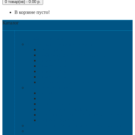
0 товар(ов) - 0.00 р.
В корзине пусто!
Каталог
Категории
Крупногабаритная тара
Крупногабаритные контейнеры
Аксессуары
Разборные контейнера 1200х1000
Размер 1200х800
Размер 1020х640
Размер 1120х1120
Размер 1200х1000
Нестандартные решения
Пластиковые паллеты
1200х800
1200х1000
800х600 и 600х400
Гигиенические паллеты
Специализированные паллеты и решетки
Паллетные борта
Контейнер для сбора и хранения ртутных ламп
Ящики для песка и песочно-соляной смеси