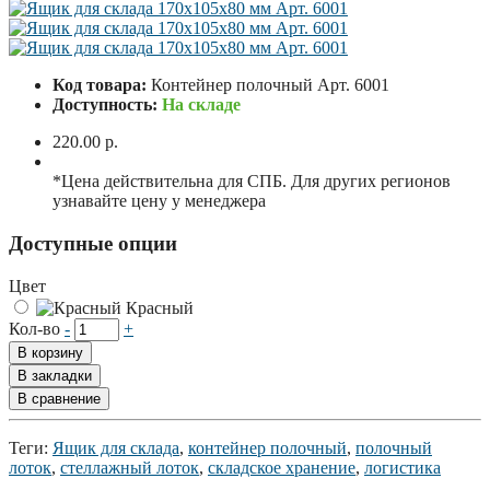
Код товара:
Контейнер полочный Арт. 6001
Доступность:
На складе
220.00 р.
*Цена действительна для СПБ. Для других регионов
узнавайте цену у менеджера
Доступные опции
Цвет
Красный
Кол-во
-
+
В корзину
В закладки
В сравнение
Теги:
Ящик для склада
,
контейнер полочный
,
полочный
лоток
,
стеллажный лоток
,
складское хранение
,
логистика