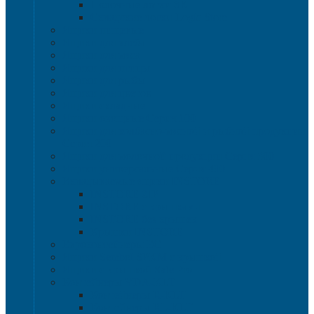
Полочные лотки SK
Складские лотки Logic Store
Ящики пищевые
Ящики для хлеба
Ящики для мяса
Ящики для птицы
Ящики для рыбы
Ящики для цветов
Ящики складные
Ящики овощные Серия 100
Ящики для колбасно-мясной и рыбной продукции
Серия 200
Ящики для молочной продукции Серия 300
Ящики универсальные Серия 400
Вкладываемые ящики INSTORE
INSTORE ZIP
INSTORE с крышками
INSTORE без крышек
Крышки INSTORE
Евроконтейнеры ЕC
Ящики Sembol SPKM с крышкой
Ящики с крышкой Safe Pro
Контейнеры VDA-KLT
Контейнеры R-KLT
Контейнеры RL-KLT