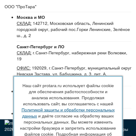
ООО "ПроТара"
Москва и МО
СКЛАД:
142712, Московская область, Ленинский
городской округ, рабочий пос.Горки Ленинские, Зелёное
ш., д. 2
Санкт-Петербург и ЛО
СКЛАД:
г.Санкт-Петербург, набережная реки Волковки,
19
ОФИС:
192029, г.Санкт-Петербург, муниципальный округ
Невская Застава, ул. Бабушкина, д. 3, лит. А,
помещение 30Н (№16-24), офис 504-504Б
Наш сайт protara.ru использует файлы cookie
8 (800) 222 44 29
(Бесплатный звонок по РФ)
для обеспечения работоспособности и
+7 (963) 314 20 33
(Санкт-Петербург и ЛО)
анализа использования. Продолжая
+7 (963) 314 20 33
(Москва и МО)
использовать сайт, вы соглашаетесь с нашей
Политикой защиты и обработки персональных
sales@protara.ru
данных
и даёте согласие на обработку ваших
персональных данных. Вы можете изменить
настройки браузера и запретить использование
2026 © ПроТара - Производство и продажа пластиковой тары
файлов cookie. Подробная информация об