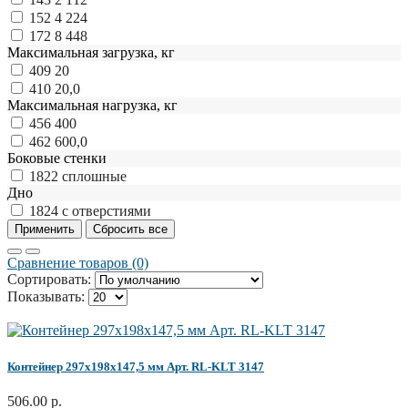
152
4 224
172
8 448
Максимальная загрузка, кг
409
20
410
20,0
Максимальная нагрузка, кг
456
400
462
600,0
Боковые стенки
1822
сплошные
Дно
1824
с отверстиями
Сравнение товаров (0)
Сортировать:
Показывать:
Контейнер 297х198х147,5 мм Арт. RL-KLT 3147
506.00 р.