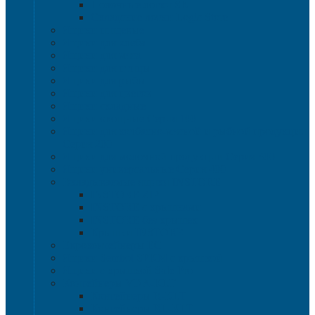
Полочные лотки SK
Складские лотки Logic Store
Ящики пищевые
Ящики для хлеба
Ящики для мяса
Ящики для птицы
Ящики для рыбы
Ящики для цветов
Ящики складные
Ящики овощные Серия 100
Ящики для колбасно-мясной и рыбной продукции
Серия 200
Ящики для молочной продукции Серия 300
Ящики универсальные Серия 400
Вкладываемые ящики INSTORE
INSTORE ZIP
INSTORE с крышками
INSTORE без крышек
Крышки INSTORE
Евроконтейнеры ЕC
Ящики Sembol SPKM с крышкой
Ящики с крышкой Safe Pro
Контейнеры VDA-KLT
Контейнеры R-KLT
Контейнеры RL-KLT