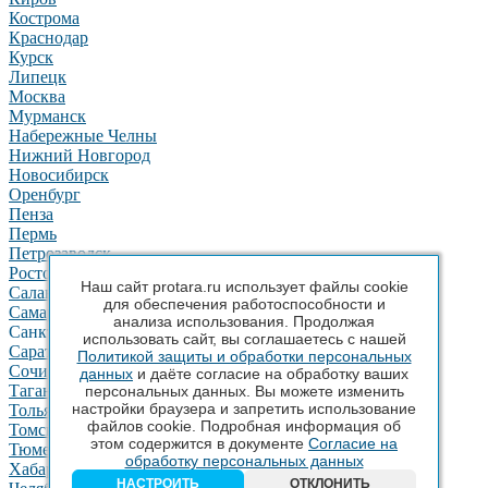
Кострома
Краснодар
Курск
Липецк
Москва
Мурманск
Набережные Челны
Нижний Новгород
Новосибирск
Оренбург
Пенза
Пермь
Петрозаводск
Ростов-на-Дону
Наш сайт protara.ru использует файлы cookie
Салават
для обеспечения работоспособности и
Самара
анализа использования. Продолжая
Санкт-Петербург
использовать сайт, вы соглашаетесь с нашей
Саратов
Политикой защиты и обработки персональных
Сочи
данных
и даёте согласие на обработку ваших
Таганрог
персональных данных. Вы можете изменить
настройки браузера и запретить использование
Тольятти
файлов cookie. Подробная информация об
Томск
этом содержится в документе
Согласие на
Тюмень
обработку персональных данных
Хабаровск
НАСТРОИТЬ
ОТКЛОНИТЬ