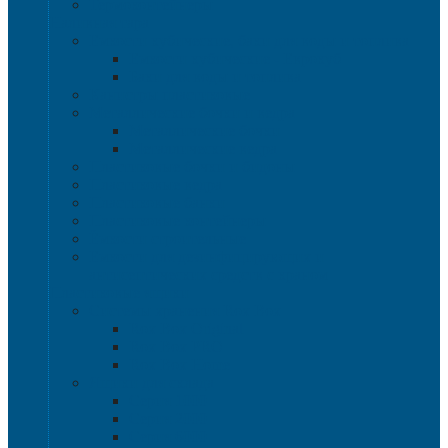
Термоконтейнеры
Наливная тара
Емкости кубические, баки для воды и топлива
Емкости кубические - Еврокуб
Баки для воды и топлива
Канистры пластиковые
Металлические бочки и ведра
Металлические бочки
Металлические ведра
Пластиковые бочки и бидоны
Пластиковые ведра
Пластиковые банки
Пластиковые контейнеры
Ёмкости строительные
Емкости для дезинфицирующих и
антисептических средств с краном
Пластиковые ящики
Системы хранения Rox Box
Rox Box Original
Rox Box PRO
Rox Box Home
Ящики для склада
Серия 1000
Серия 2000
Серия 6000