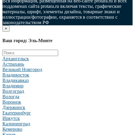
Вся информация, размещенная на веб-сайте protara.ru и всех
поддоменах сайта protara.ru включая тексты, графические
материалы, шрифт, элементы дизайна, товарные знаки и
иллюстрации/фотографии, охраняется в соответствии с
законодательством РФ
×
Ваш город: Эль-Монте
Архангельск
Астрахань
Великий Новгород
Владивосток
Владикавказ
Владимир
Волгоград
Вологда
Воронеж
Дзержинск
Екатеринбург
Иркутск
Калининград
Кемерово
Киров