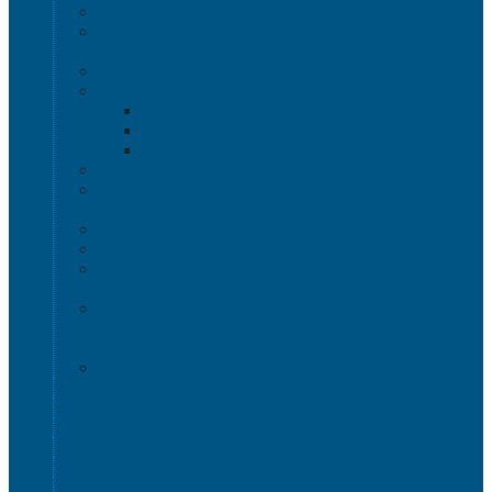
Изделия из полимерного листа
Листовой пластик
Пластиковая мебель
Дизайнерские стулья
Мебель для дома, дачи и кафе
Шезлонги
Столы
Стулья, кресла
Мебель "Уют"
Комоды
Сигнальные ограждения
Дорожные конусы
Гибкие столбики
Сигнальные столбики
HoReCa
Подносы
Металлические полочные стеллажи и мебель
Расходные материалы
Стрейч-пленка
О Компании
Информация о доставке
Способы оплаты
Наши акции!
Закупки
Контакты