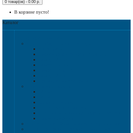
0 товар(ов) - 0.00 р.
В корзине пусто!
Каталог
Категории
Крупногабаритная тара
Крупногабаритные контейнеры
Аксессуары
Разборные контейнера 1200х1000
Размер 1200х800
Размер 1020х640
Размер 1120х1120
Размер 1200х1000
Нестандартные решения
Пластиковые паллеты
1200х800
1200х1000
800х600 и 600х400
Гигиенические паллеты
Специализированные паллеты и решетки
Паллетные борта
Контейнер для сбора и хранения ртутных ламп
Ящики для песка и песочно-соляной смеси