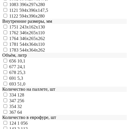
1083
396х297х280
1121
594х396х147,5
1122
594х396х280
Внутренние размеры, мм
1751
243х162х130
1762
346х265х110
1764
346х265х262
1781
544х364х110
1783
544х364х262
Объём, литр
656
10,1
677
24,1
678
25,3
691
5,3
693
51,0
Количество на паллете, шт
334
128
347
256
354
32
367
64
Количество в еврофуре, шт
124
1 056
143
2 112