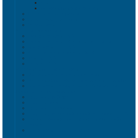
Крышки VDA-KLT
Универсальные контейнеры
Ящики для инструмента
Сопутствующие товары
Органайзеры
Антистатическая тара
Eвроконтейнеры ЕSD
Евроконтейнеры ESD с крышкой на шарнире
Контейнеры KLT ESD
Антистатические лотки COCIS
Крышки ESD
Тележки ESD
Мусорные баки и контейнеры
Мусорные контейнеры на колесах
Мусорные баки, вёдра и контейнеры с педалью
Контейнеры для раздельного сбора мусора
Локализация разлива жидкости
Поддоны для бочек
Поддоны-лотки
Поддоны-платформы
Поддоны для еврокубов / кубовой емкости / IBC
Промышленные пластиковые шкафы, тумбы ,
тележки
Контейнеры и баки для хранения
Листовой пластик и сотовый полипропилен