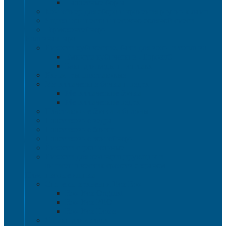
Паллетные борта
Контейнер для сбора и хранения ртутных ламп
Ящики для песка и песочно-соляной смеси
Термоконтейнеры
Наливная тара
Емкости кубические, баки для воды и топлива
Емкости кубические - Еврокуб
Баки для воды и топлива
Канистры пластиковые
Металлические бочки и ведра
Металлические бочки
Металлические ведра
Пластиковые бочки и бидоны
Пластиковые ведра
Пластиковые банки
Пластиковые контейнеры
Ёмкости строительные
Емкости для дезинфицирующих и
антисептических средств с краном
Пластиковые ящики
Системы хранения Rox Box
Rox Box Original
Rox Box PRO
Rox Box Home
Ящики для склада