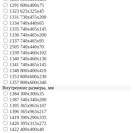
1291
600x400x75
1323
625х325х45
1331
730x455x200
1334
740x440x65
1335
740x465x145
1336
740x465x200
1337
740x465x95
2505
740х440х70
1339
740х460х102
1340
740х460х130
1341
740х465х145
1348
800x400x410
1353
800x600x230
1357
800x600x340
Внутренние размеры, мм
1384
300x300x35
1387
340x340x200
1395
365х963х107
1396
365х963х217
1419
390x290x335
1420
395x315x272
1422
400х400х40