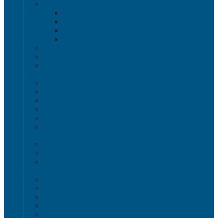
Контейнеры VDA-KLT
Контейнеры R-KLT
Контейнеры RL-KLT
Крышки VDA-KLT
Универсальные контейнеры
Ящики для инструмента
Сопутствующие товары
Органайзеры
Антистатическая тара
Eвроконтейнеры ЕSD
Евроконтейнеры ESD с крышкой на шарнире
Контейнеры KLT ESD
Антистатические лотки COCIS
Крышки ESD
Тележки ESD
Мусорные баки и контейнеры
Мусорные контейнеры на колесах
Мусорные баки, вёдра и контейнеры с педалью
Контейнеры для раздельного сбора мусора
Локализация разлива жидкости
Поддоны для бочек
Поддоны-лотки
Поддоны-платформы
Поддоны для еврокубов / кубовой емкости / IBC
Промышленные пластиковые шкафы, тумбы ,