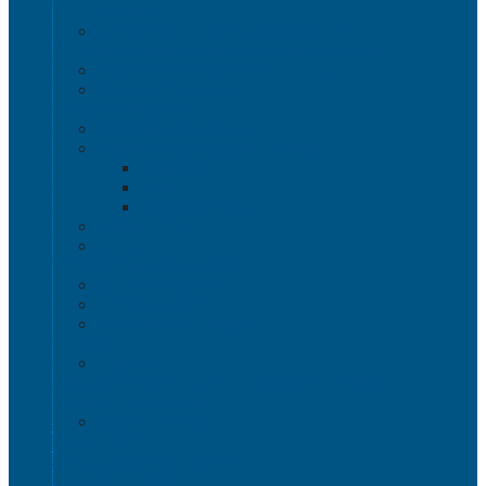
тележки
Контейнеры и баки для хранения
Листовой пластик и сотовый полипропилен
Изделия из полимерного листа
Листовой пластик
Пластиковая мебель
Дизайнерские стулья
Мебель для дома, дачи и кафе
Шезлонги
Столы
Стулья, кресла
Мебель "Уют"
Комоды
Сигнальные ограждения
Дорожные конусы
Гибкие столбики
Сигнальные столбики
HoReCa
Подносы
Металлические полочные стеллажи и мебель
Расходные материалы
Стрейч-пленка
О Компании
Информация о доставке
Способы оплаты