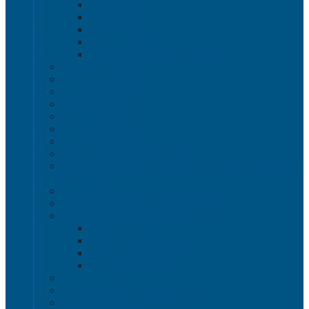
Серия 1000
Серия 2000
Серия 6000
Полочные лотки SK
Складские лотки Logic Store
Ящики пищевые
Ящики для хлеба
Ящики для мяса
Ящики для птицы
Ящики для рыбы
Ящики для цветов
Ящики складные
Ящики овощные Серия 100
Ящики для колбасно-мясной и рыбной продукции
Серия 200
Ящики для молочной продукции Серия 300
Ящики универсальные Серия 400
Вкладываемые ящики INSTORE
INSTORE ZIP
INSTORE с крышками
INSTORE без крышек
Крышки INSTORE
Евроконтейнеры ЕC
Ящики Sembol SPKM с крышкой
Ящики с крышкой Safe Pro