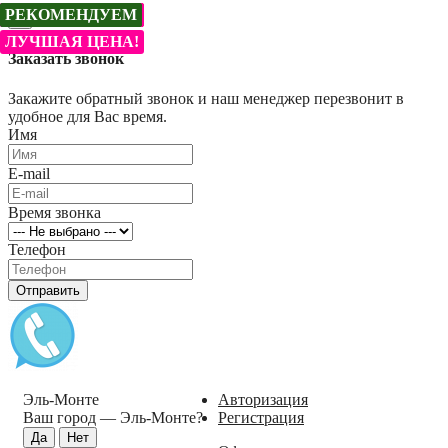
АКЦИЯ !!!
АКЦИЯ !!!
АКЦИЯ !!!
НОВИНКА
ЛУЧШАЯ ЦЕНА!
ХИТ
ЛУЧШАЯ ЦЕНА!
РЕКОМЕНДУЕМ
РЕКОМЕНДУЕМ
×
ЛУЧШАЯ ЦЕНА!
Заказать звонок
Закажите обратный звонок и наш менеджер перезвонит в
удобное для Вас время.
Имя
E-mail
Время звонка
Телефон
Отправить
Эль-Монте
Авторизация
Ваш город —
Эль-Монте
?
Регистрация