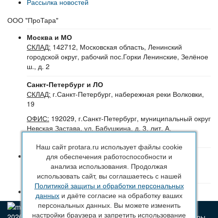
Рассылка новостей
ООО "ПроТара"
Москва и МО
СКЛАД:
142712, Московская область, Ленинский
городской округ, рабочий пос.Горки Ленинские, Зелёное
ш., д. 2
Санкт-Петербург и ЛО
СКЛАД:
г.Санкт-Петербург, набережная реки Волковки,
19
ОФИС:
192029, г.Санкт-Петербург, муниципальный округ
Невская Застава, ул. Бабушкина, д. 3, лит. А,
помещение 30Н (№16-24), офис 504-504Б
Наш сайт protara.ru использует файлы cookie
8 (800) 222 44 29
(Бесплатный звонок по РФ)
для обеспечения работоспособности и
+7 (963) 314 20 33
(Санкт-Петербург и ЛО)
анализа использования. Продолжая
+7 (963) 314 20 33
(Москва и МО)
использовать сайт, вы соглашаетесь с нашей
Политикой защиты и обработки персональных
sales@protara.ru
данных
и даёте согласие на обработку ваших
персональных данных. Вы можете изменить
настройки браузера и запретить использование
2026 © ПроТара - Производство и продажа пластиковой тары