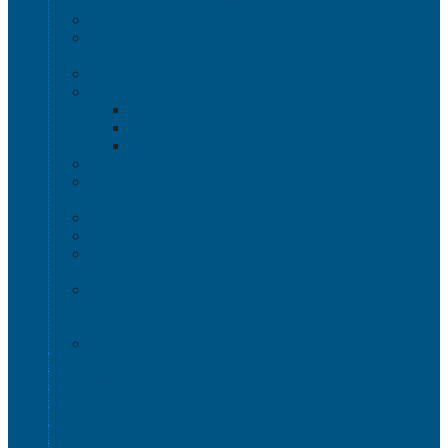
Листовой пластик и сотовый полипропилен
Изделия из полимерного листа
Листовой пластик
Пластиковая мебель
Дизайнерские стулья
Мебель для дома, дачи и кафе
Шезлонги
Столы
Стулья, кресла
Мебель "Уют"
Комоды
Сигнальные ограждения
Дорожные конусы
Гибкие столбики
Сигнальные столбики
HoReCa
Подносы
Металлические полочные стеллажи и мебель
Расходные материалы
Стрейч-пленка
О Компании
Информация о доставке
Способы оплаты
Наши акции!
Закупки