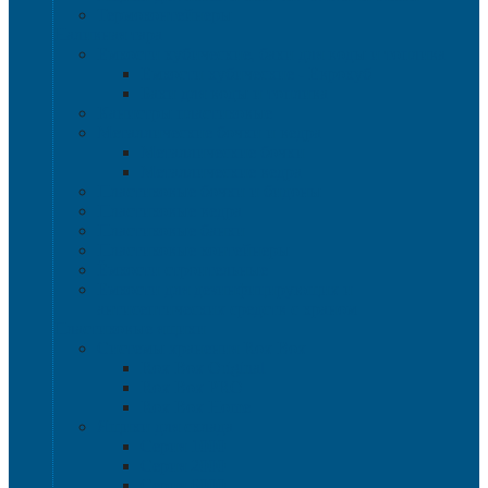
Термоконтейнеры
Наливная тара
Емкости кубические, баки для воды и топлива
Емкости кубические - Еврокуб
Баки для воды и топлива
Канистры пластиковые
Металлические бочки и ведра
Металлические бочки
Металлические ведра
Пластиковые бочки и бидоны
Пластиковые ведра
Пластиковые банки
Пластиковые контейнеры
Ёмкости строительные
Емкости для дезинфицирующих и
антисептических средств с краном
Пластиковые ящики
Системы хранения Rox Box
Rox Box Original
Rox Box PRO
Rox Box Home
Ящики для склада
Серия 1000
Серия 2000
Серия 6000