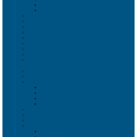
Полочные лотки SK
Складские лотки Logic Store
Ящики пищевые
Ящики для хлеба
Ящики для мяса
Ящики для птицы
Ящики для рыбы
Ящики для цветов
Ящики складные
Ящики овощные Серия 100
Ящики для колбасно-мясной и рыбной продукции
Серия 200
Ящики для молочной продукции Серия 300
Ящики универсальные Серия 400
Вкладываемые ящики INSTORE
INSTORE ZIP
INSTORE с крышками
INSTORE без крышек
Крышки INSTORE
Евроконтейнеры ЕC
Ящики Sembol SPKM с крышкой
Ящики с крышкой Safe Pro
Контейнеры VDA-KLT
Контейнеры R-KLT
Контейнеры RL-KLT