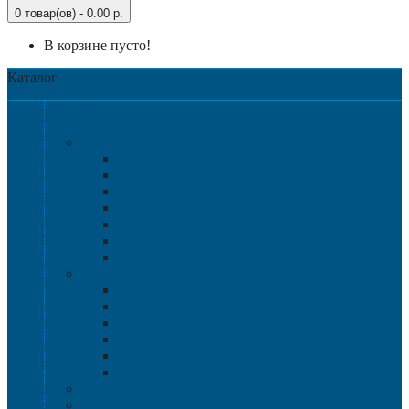
0 товар(ов) - 0.00 р.
В корзине пусто!
Каталог
Категории
Крупногабаритная тара
Крупногабаритные контейнеры
Аксессуары
Разборные контейнера 1200х1000
Размер 1200х800
Размер 1020х640
Размер 1120х1120
Размер 1200х1000
Нестандартные решения
Пластиковые паллеты
1200х800
1200х1000
800х600 и 600х400
Гигиенические паллеты
Специализированные паллеты и решетки
Паллетные борта
Контейнер для сбора и хранения ртутных ламп
Ящики для песка и песочно-соляной смеси