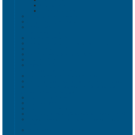
Крышки VDA-KLT
Универсальные контейнеры
Ящики для инструмента
Сопутствующие товары
Органайзеры
Антистатическая тара
Eвроконтейнеры ЕSD
Евроконтейнеры ESD с крышкой на шарнире
Контейнеры KLT ESD
Антистатические лотки COCIS
Крышки ESD
Тележки ESD
Мусорные баки и контейнеры
Мусорные контейнеры на колесах
Мусорные баки, вёдра и контейнеры с педалью
Контейнеры для раздельного сбора мусора
Локализация разлива жидкости
Поддоны для бочек
Поддоны-лотки
Поддоны-платформы
Поддоны для еврокубов / кубовой емкости / IBC
Промышленные пластиковые шкафы, тумбы ,
тележки
Контейнеры и баки для хранения