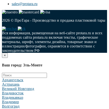
sales@protara.ru
2026 © ПроТара - Производство и продажа пластиковой тары
Вся информация, размещенная на веб-сайте protara.ru и всех
поддоменах сайта protara.ru включая тексты, графические
материалы, шрифт, элементы дизайна, товарные знаки и
иллюстрации/фотографии, охраняется в соответствии с
законодательством РФ
×
Ваш город: Эль-Монте
Архангельск
Астрахань
Великий Новгород
Владивосток
Владикавказ
Владимир
Волгоград