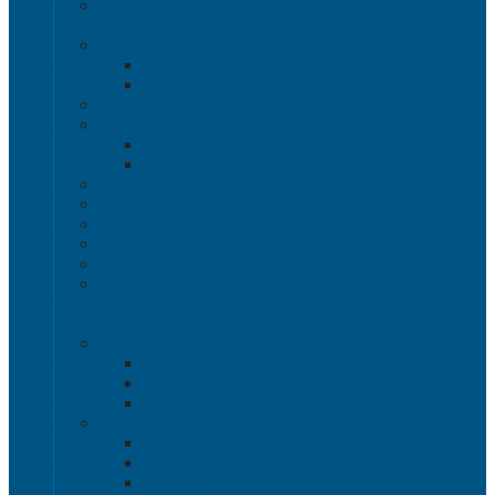
Термоконтейнеры
Наливная тара
Емкости кубические, баки для воды и топлива
Емкости кубические - Еврокуб
Баки для воды и топлива
Канистры пластиковые
Металлические бочки и ведра
Металлические бочки
Металлические ведра
Пластиковые бочки и бидоны
Пластиковые ведра
Пластиковые банки
Пластиковые контейнеры
Ёмкости строительные
Емкости для дезинфицирующих и
антисептических средств с краном
Пластиковые ящики
Системы хранения Rox Box
Rox Box Original
Rox Box PRO
Rox Box Home
Ящики для склада
Серия 1000
Серия 2000
Серия 6000