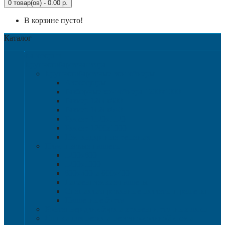
0 товар(ов) - 0.00 р.
В корзине пусто!
Каталог
Категории
Крупногабаритная тара
Крупногабаритные контейнеры
Аксессуары
Разборные контейнера 1200х1000
Размер 1200х800
Размер 1020х640
Размер 1120х1120
Размер 1200х1000
Нестандартные решения
Пластиковые паллеты
1200х800
1200х1000
800х600 и 600х400
Гигиенические паллеты
Специализированные паллеты и решетки
Паллетные борта
Контейнер для сбора и хранения ртутных ламп
Ящики для песка и песочно-соляной смеси