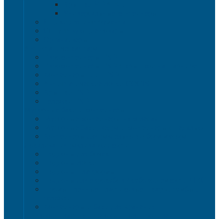
Крышки VDA-KLT
Универсальные контейнеры
Ящики для инструмента
Сопутствующие товары
Органайзеры
Антистатическая тара
Eвроконтейнеры ЕSD
Евроконтейнеры ESD с крышкой на шарнире
Контейнеры KLT ESD
Антистатические лотки COCIS
Крышки ESD
Тележки ESD
Мусорные баки и контейнеры
Мусорные контейнеры на колесах
Мусорные баки, вёдра и контейнеры с педалью
Контейнеры для раздельного сбора мусора
Локализация разлива жидкости
Поддоны для бочек
Поддоны-лотки
Поддоны-платформы
Поддоны для еврокубов / кубовой емкости / IBC
Промышленные пластиковые шкафы, тумбы ,
тележки
Контейнеры и баки для хранения
Листовой пластик и сотовый полипропилен