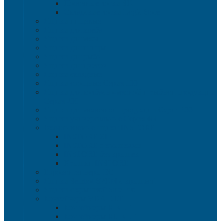
Полочные лотки SK
Складские лотки Logic Store
Ящики пищевые
Ящики для хлеба
Ящики для мяса
Ящики для птицы
Ящики для рыбы
Ящики для цветов
Ящики складные
Ящики овощные Серия 100
Ящики для колбасно-мясной и рыбной продукции
Серия 200
Ящики для молочной продукции Серия 300
Ящики универсальные Серия 400
Вкладываемые ящики INSTORE
INSTORE ZIP
INSTORE с крышками
INSTORE без крышек
Крышки INSTORE
Евроконтейнеры ЕC
Ящики Sembol SPKM с крышкой
Ящики с крышкой Safe Pro
Контейнеры VDA-KLT
Контейнеры R-KLT
Контейнеры RL-KLT