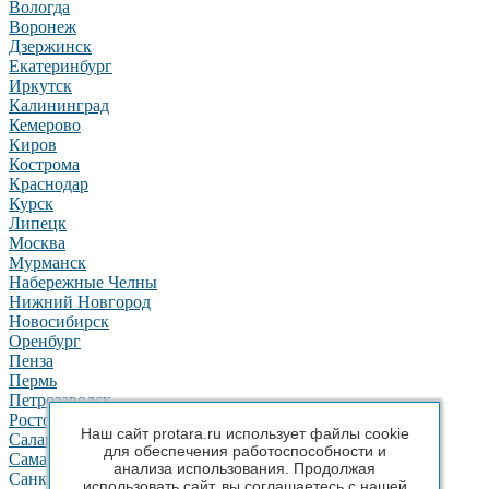
Вологда
Воронеж
Дзержинск
Екатеринбург
Иркутск
Калининград
Кемерово
Киров
Кострома
Краснодар
Курск
Липецк
Москва
Мурманск
Набережные Челны
Нижний Новгород
Новосибирск
Оренбург
Пенза
Пермь
Петрозаводск
Ростов-на-Дону
Наш сайт protara.ru использует файлы cookie
Салават
для обеспечения работоспособности и
Самара
анализа использования. Продолжая
Санкт-Петербург
использовать сайт, вы соглашаетесь с нашей