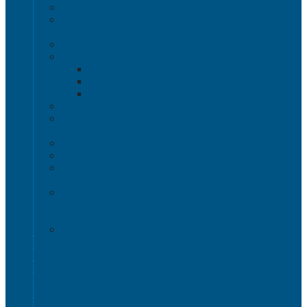
Изделия из полимерного листа
Листовой пластик
Пластиковая мебель
Дизайнерские стулья
Мебель для дома, дачи и кафе
Шезлонги
Столы
Стулья, кресла
Мебель "Уют"
Комоды
Сигнальные ограждения
Дорожные конусы
Гибкие столбики
Сигнальные столбики
HoReCa
Подносы
Металлические полочные стеллажи и мебель
Расходные материалы
Стрейч-пленка
О Компании
Информация о доставке
Способы оплаты
Наши акции!
Закупки
Контакты