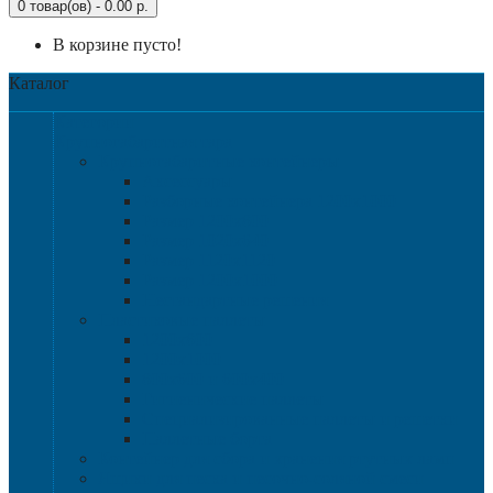
0 товар(ов) - 0.00 р.
В корзине пусто!
Каталог
Категории
Крупногабаритная тара
Крупногабаритные контейнеры
Аксессуары
Разборные контейнера 1200х1000
Размер 1200х800
Размер 1020х640
Размер 1120х1120
Размер 1200х1000
Нестандартные решения
Пластиковые паллеты
1200х800
1200х1000
800х600 и 600х400
Гигиенические паллеты
Специализированные паллеты и решетки
Паллетные борта
Контейнер для сбора и хранения ртутных ламп
Ящики для песка и песочно-соляной смеси