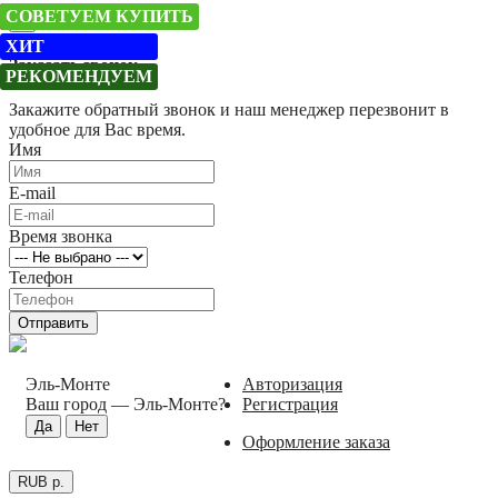
АКЦИЯ !!!
ЛУЧШАЯ ЦЕНА!
СОВЕТУЕМ КУПИТЬ
×
ХИТ
Заказать звонок
РЕКОМЕНДУЕМ
Закажите обратный звонок и наш менеджер перезвонит в
удобное для Вас время.
Имя
E-mail
Время звонка
Телефон
Отправить
Эль-Монте
Авторизация
Ваш город —
Эль-Монте
?
Регистрация
Оформление заказа
RUB р.