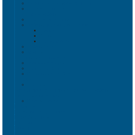
Изделия из полимерного листа
Листовой пластик
Пластиковая мебель
Дизайнерские стулья
Мебель для дома, дачи и кафе
Шезлонги
Столы
Стулья, кресла
Мебель "Уют"
Комоды
Сигнальные ограждения
Дорожные конусы
Гибкие столбики
Сигнальные столбики
HoReCa
Подносы
Металлические полочные стеллажи и мебель
Расходные материалы
Стрейч-пленка
О Компании
Информация о доставке
Способы оплаты
Наши акции!
Закупки
Контакты