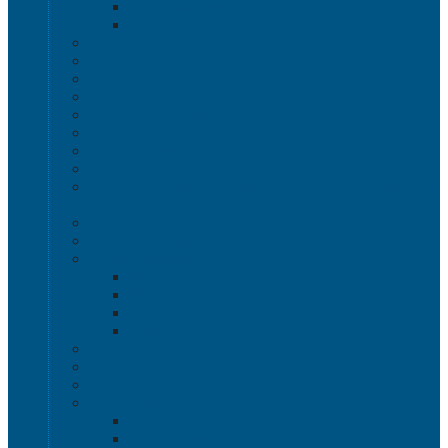
Полочные лотки SK
Складские лотки Logic Store
Ящики пищевые
Ящики для хлеба
Ящики для мяса
Ящики для птицы
Ящики для рыбы
Ящики для цветов
Ящики складные
Ящики овощные Серия 100
Ящики для колбасно-мясной и рыбной продукции
Серия 200
Ящики для молочной продукции Серия 300
Ящики универсальные Серия 400
Вкладываемые ящики INSTORE
INSTORE ZIP
INSTORE с крышками
INSTORE без крышек
Крышки INSTORE
Евроконтейнеры ЕC
Ящики Sembol SPKM с крышкой
Ящики с крышкой Safe Pro
Контейнеры VDA-KLT
Контейнеры R-KLT
Контейнеры RL-KLT