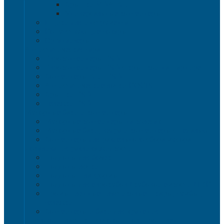
Крышки VDA-KLT
Универсальные контейнеры
Ящики для инструмента
Сопутствующие товары
Органайзеры
Антистатическая тара
Eвроконтейнеры ЕSD
Евроконтейнеры ESD с крышкой на шарнире
Контейнеры KLT ESD
Антистатические лотки COCIS
Крышки ESD
Тележки ESD
Мусорные баки и контейнеры
Мусорные контейнеры на колесах
Мусорные баки, вёдра и контейнеры с педалью
Контейнеры для раздельного сбора мусора
Локализация разлива жидкости
Поддоны для бочек
Поддоны-лотки
Поддоны-платформы
Поддоны для еврокубов / кубовой емкости / IBC
Промышленные пластиковые шкафы, тумбы ,
тележки
Контейнеры и баки для хранения
Листовой пластик и сотовый полипропилен