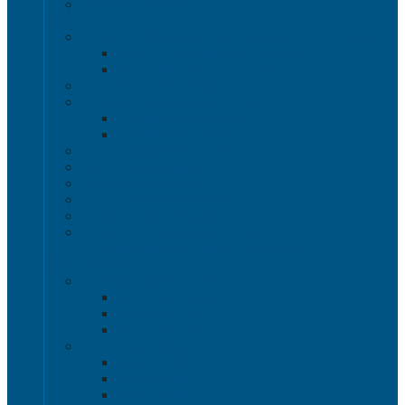
Термоконтейнеры
Наливная тара
Емкости кубические, баки для воды и топлива
Емкости кубические - Еврокуб
Баки для воды и топлива
Канистры пластиковые
Металлические бочки и ведра
Металлические бочки
Металлические ведра
Пластиковые бочки и бидоны
Пластиковые ведра
Пластиковые банки
Пластиковые контейнеры
Ёмкости строительные
Емкости для дезинфицирующих и
антисептических средств с краном
Пластиковые ящики
Системы хранения Rox Box
Rox Box Original
Rox Box PRO
Rox Box Home
Ящики для склада
Серия 1000
Серия 2000
Серия 6000