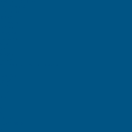
ля воды и топлива
ие - Еврокуб
и топлива
иковые
и и ведра
е бочки
е ведра
и бидоны
едра
анки
тейнеры
льные
птических средств с краном
ки
Rox Box
iginal
 PRO
Home
ада
000
000
000
отки SK
Logic Store
вые