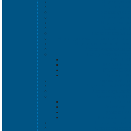
Ящики для хл
Ящики для мя
Ящики для пт
Ящики для р
Ящики для цве
Ящики склад
Ящики овощные Се
Ящики для колбасно-мясной и рыбн
Ящики для молочной проду
Ящики универсальные
Вкладываемые ящик
INSTORE
INSTORE с к
INSTORE без
Крышки IN
Евроконтейнер
Ящики Sembol SPKM 
Ящики с крышкой S
Контейнеры VD
Контейнеры
Контейнеры
Крышки VD
Универсальные 
Ящики для инстр
Сопутствующие 