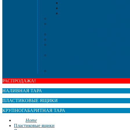
Шезлон
Стол
Стулья, к
Мебель "Ую
Комоды
Сигнальные огражд
Дорожные кон
Гибкие столб
Сигнальные сто
HoReCa
Подносы
Металлические полочные стел
Расходные материа
Стрейч-плен
РАСПРОДАЖА!
НАЛИВНАЯ ТАРА
ПЛАСТИКОВЫЕ ЯЩИКИ
КРУПНОГАБАРИТНАЯ ТАРА
Home
Пластиковые ящики