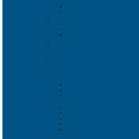
Емкости кубические, баки д
Емкости кубическ
Баки для воды 
Канистры пласт
Металлические бочк
Металлически
Металлически
Пластиковые бочки 
Пластиковые в
Пластиковые б
Пластиковые кон
Ёмкости строите
Емкости для дезинфицирующих и антисе
Пластиковые ящи
Системы хранения 
Rox Box Or
Rox Box
Rox Box 
Ящики для скл
Серия 1
Серия 2
Серия 6
Полочные л
Складские лотки 
Ящики пище