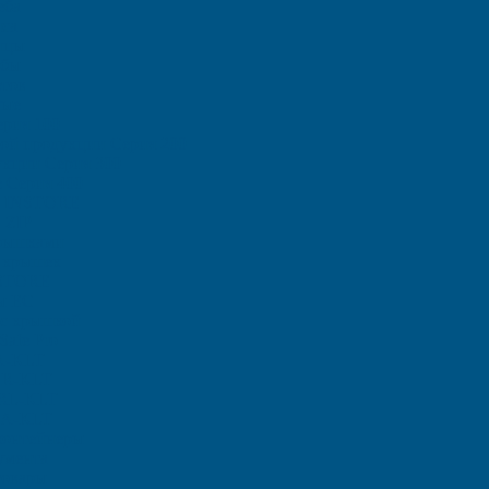
еба
са
ицы
ыбы
тов
ные
рия 100
ой продукции Серия 200
кции Серия 300
 Серия 400
и INSTORE
 ZIP
рышками
 крышек
STORE
ы ЕC
с крышкой
afe Pro
A-KLT
 R-KLT
 RL-KLT
A-KLT
контейнеры
умента
товары