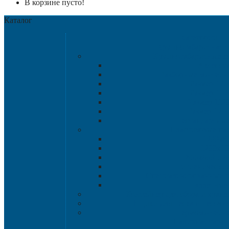
В корзине пусто!
Каталог
Категории
Крупногабаритная т
Крупногабаритные к
Аксессу
Разборные контейн
Размер 120
Размер 102
Размер 112
Размер 120
Нестандартны
Пластиковые па
1200х8
1200х10
800х600 и 6
Гигиенические
Специализированные п
Паллетные 
Контейнер для сбора и хран
Ящики для песка и песочн
Термоконтейн
Наливная тара