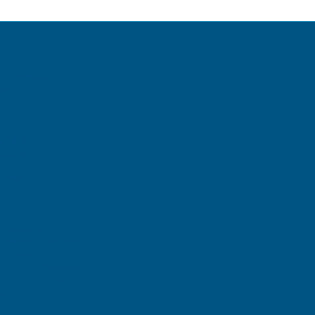
ара
онтейнеры
ары
ера 1200х1000
0х800
0х640
0х1120
0х1000
е решения
ллеты
00
00
00х400
 паллеты
аллеты и решетки
борта
ения ртутных ламп
о-соляной смеси
еры