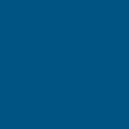
ы
ара
ы ЕSD
шкой на шарнире
T ESD
тки COCIS
D
D
ейнеры
на колесах
тейнеры с педалью
го сбора мусора
идкости
очек
ки
ормы
овой емкости / IBC
фы, тумбы , тележки
я хранения
полипропилен
ого листа
тик
ль
тулья
чи и кафе