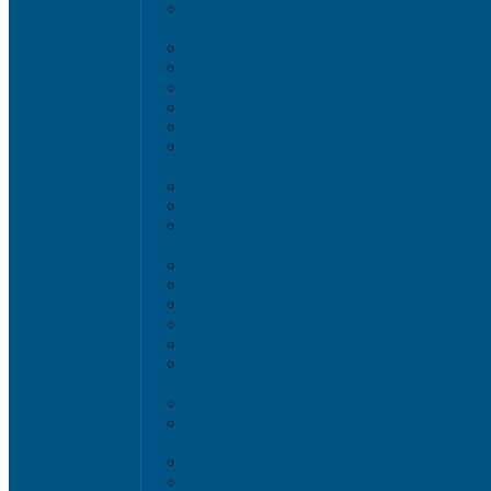
Органайзер
Антистатическая т
Eвроконтейнер
Евроконтейнеры ESD с кры
Контейнеры KL
Антистатические ло
Крышки ES
Тележки ES
Мусорные баки и конт
Мусорные контейнеры 
Мусорные баки, вёдра и кон
Контейнеры для раздельно
Локализация разлива ж
Поддоны для б
Поддоны-лот
Поддоны-платф
Поддоны для еврокубов / куб
Промышленные пластиковые шка
Контейнеры и баки дл
Листовой пластик и сотовый 
Изделия из полимерн
Листовой плас
Пластиковая мебе
Дизайнерские с
Мебель для дома, да