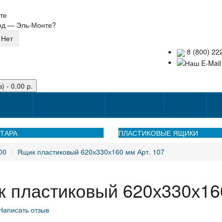
те
род —
Эль-Монте
?
8 (800) 22
) - 0.00 р.
оставке
Способы оплаты
Наши акции!
Закупки
Ко
ТАРА
ПЛАСТИКОВЫЕ ЯЩИКИ
00
Ящик пластиковый 620х330х160 мм Арт. 107
 пластиковый 620х330х160
Написать отзыв