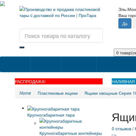
Эль-Мон
Ваш го
0 товар(ов
Категории
О Компании
Информация о д
РАСПРОДАЖА!
НАЛИВНАЯ 
Home
Пластиковые ящики
Ящики овощные Серия 1
Ящик
Крупногабаритная тара
0 отзывов
/
Крупногабаритные контейнеры