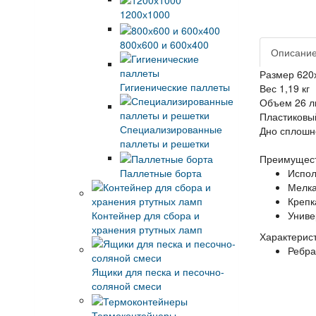
1200х1000
800х600 и 600х400
Описани
Размер 620
Гигиенические паллеты
Вес 1,19 кг
Объем 26 л
Пластиковы
Специализированные
Дно сплошн
паллеты и решетки
Преимущест
Паллетные борта
Испол
Мелка
Крепк
Контейнер для сбора и
Униве
хранения ртутных ламп
Характерист
Ребра
Ящики для песка и песочно-
соляной смеси
Термоконтейнеры