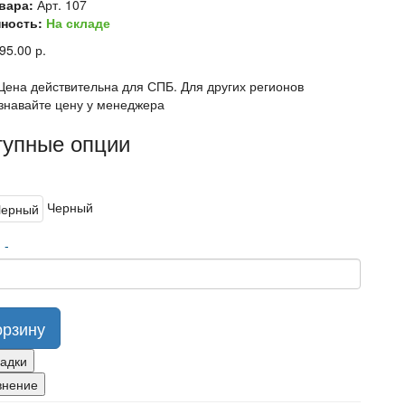
вара:
Арт. 107
ность:
На складе
95.00 р.
Цена действительна для СПБ. Для других регионов
знавайте цену у менеджера
тупные опции
Черный
о
-
орзину
ладки
внение