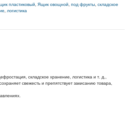
щик пластиковый
,
Ящик овощной
,
под фрукты
,
складское
ие
,
логистика
ефростация, складское хранение, логистика и т. д.,
охраняет свежесть и препятствует закисанию товара,
равлениях.