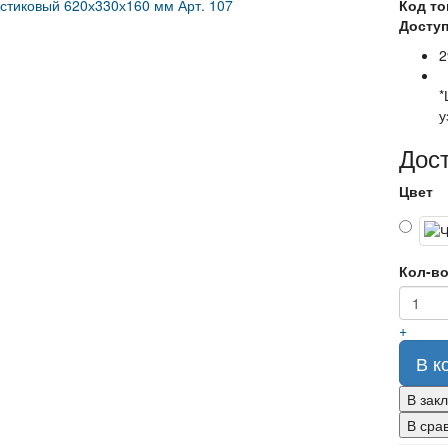
Код то
Доступ
2
*
у
Дос
Цвет
Кол-в
+
В к
В зак
В сра