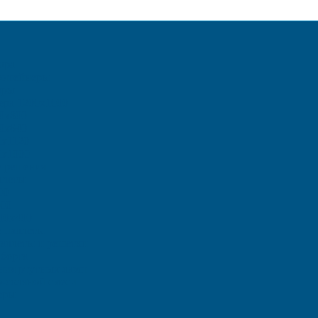
ара
онтейнеры
ары
ера 1200х1000
0х800
0х640
0х1120
0х1000
е решения
ллеты
00
00
00х400
 паллеты
аллеты и решетки
борта
ения ртутных ламп
о-соляной смеси
еры