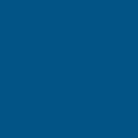
ы
ара
ы ЕSD
шкой на шарнире
T ESD
тки COCIS
D
D
ейнеры
на колесах
тейнеры с педалью
го сбора мусора
идкости
очек
ки
ормы
овой емкости / IBC
фы, тумбы , тележки
я хранения
полипропилен
ого листа
тик
ль
тулья
чи и кафе