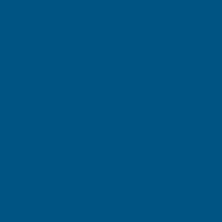
еба
са
ицы
ыбы
тов
ные
рия 100
ой продукции Серия 200
кции Серия 300
 Серия 400
и INSTORE
 ZIP
рышками
 крышек
STORE
ы ЕC
с крышкой
afe Pro
A-KLT
 R-KLT
 RL-KLT
A-KLT
контейнеры
умента
товары