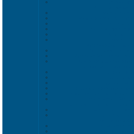
Органайзер
Антистатическая т
Eвроконтейнер
Евроконтейнеры ESD с кры
Контейнеры KL
Антистатические ло
Крышки ES
Тележки ES
Мусорные баки и конт
Мусорные контейнеры 
Мусорные баки, вёдра и кон
Контейнеры для раздельно
Локализация разлива ж
Поддоны для б
Поддоны-лот
Поддоны-платф
Поддоны для еврокубов / куб
Промышленные пластиковые шка
Контейнеры и баки дл
Листовой пластик и сотовый 
Изделия из полимерн
Листовой плас
Пластиковая мебе
Дизайнерские с
Мебель для дома, да