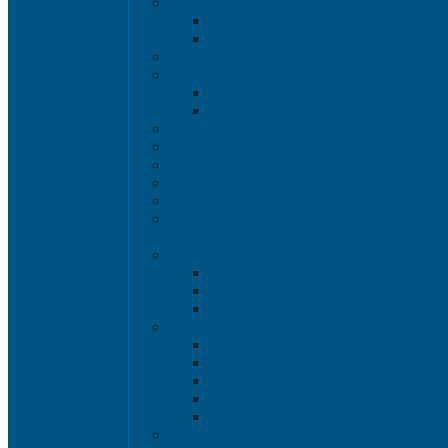
Емкости кубические, баки д
Емкости кубическ
Баки для воды 
Канистры пласт
Металлические бочк
Металлически
Металлически
Пластиковые бочки 
Пластиковые в
Пластиковые б
Пластиковые кон
Ёмкости строите
Емкости для дезинфицирующих и антисе
Пластиковые ящи
Системы хранения 
Rox Box Or
Rox Box
Rox Box 
Ящики для скл
Серия 1
Серия 2
Серия 6
Полочные л
Складские лотки 
Ящики пище