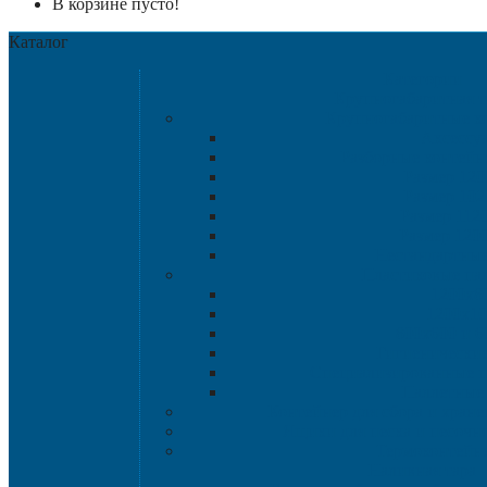
В корзине пусто!
Каталог
Категории
Крупногабаритная т
Крупногабаритные к
Аксессу
Разборные контейн
Размер 120
Размер 102
Размер 112
Размер 120
Нестандартны
Пластиковые па
1200х8
1200х10
800х600 и 6
Гигиенические
Специализированные п
Паллетные 
Контейнер для сбора и хран
Ящики для песка и песочн
Термоконтейн
Наливная тара