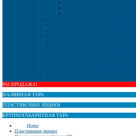
Шезлон
Стол
Стулья, к
Мебель "Ую
Комоды
Сигнальные огражд
Дорожные кон
Гибкие столб
Сигнальные сто
HoReCa
Подносы
Металлические полочные стел
Расходные материа
Стрейч-плен
РАСПРОДАЖА!
НАЛИВНАЯ ТАРА
ПЛАСТИКОВЫЕ ЯЩИКИ
КРУПНОГАБАРИТНАЯ ТАРА
Home
Пластиковые ящики