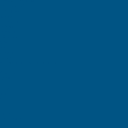
ля воды и топлива
ие - Еврокуб
и топлива
иковые
и и ведра
е бочки
е ведра
и бидоны
едра
анки
тейнеры
льные
птических средств с краном
ки
Rox Box
iginal
 PRO
Home
ада
000
000
000
отки SK
Logic Store
вые