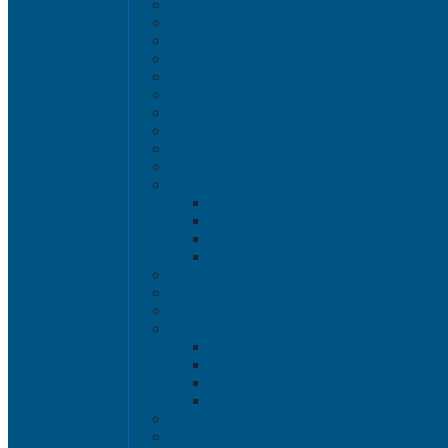
Ящики для хл
Ящики для мя
Ящики для пт
Ящики для р
Ящики для цве
Ящики склад
Ящики овощные Се
Ящики для колбасно-мясной и рыбн
Ящики для молочной проду
Ящики универсальные
Вкладываемые ящик
INSTORE
INSTORE с к
INSTORE без
Крышки IN
Евроконтейнер
Ящики Sembol SPKM 
Ящики с крышкой S
Контейнеры VD
Контейнеры
Контейнеры
Крышки VD
Универсальные 
Ящики для инстр
Сопутствующие 