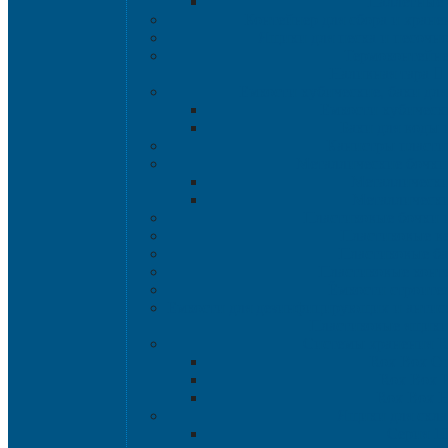
Паллетные 
Контейнер для сбора и хране
Ящики для песка и песочно
Термоконтейн
Наливная тара
Емкости кубические, баки дл
Емкости кубическ
Баки для воды 
Канистры пласти
Металлические бочки
Металлически
Металлически
Пластиковые бочки 
Пластиковые в
Пластиковые б
Пластиковые конт
Ёмкости строите
Емкости для дезинфицирующих и антисе
Пластиковые ящик
Системы хранения 
Rox Box Ori
Rox Box 
Rox Box 
Ящики для скл
Серия 1