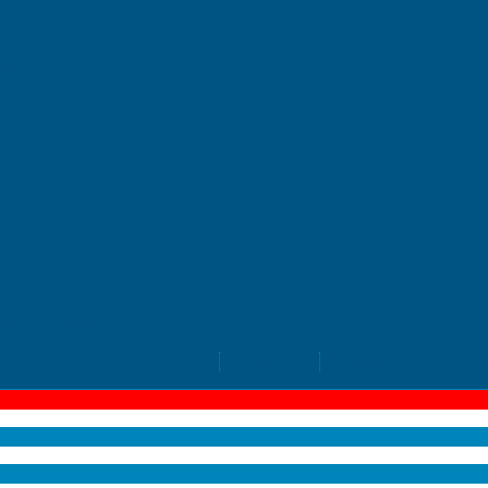
ого листа
тик
ь
улья
и и кафе
ги
ы
есла
"
ния
усы
ики
лбики
ажи и мебель
лы
ка
О Компании
Информация о достав