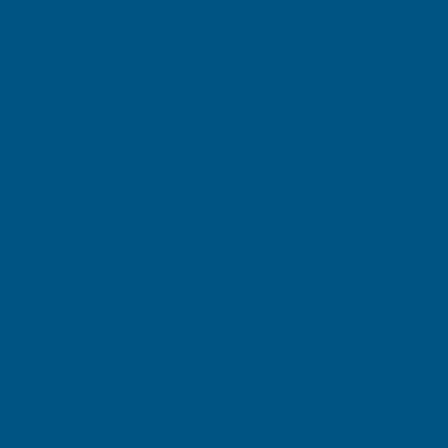
000
000
тки SK
Logic Store
ые
еба
са
ицы
ыбы
тов
ные
рия 100
ой продукции Серия 200
кции Серия 300
 Серия 400
 INSTORE
 ZIP
рышками
 крышек
STORE
ы ЕC
с крышкой
afe Pro
-KLT
 R-KLT