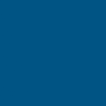
RL-KLT
A-KLT
контейнеры
умента
овары
ы
ра
 ЕSD
шкой на шарнире
T ESD
тки COCIS
D
D
йнеры
на колесах
ейнеры с педалью
о сбора мусора
дкости
очек
ки
ормы
вой емкости / IBC
фы, тумбы , тележки
я хранения
полипропилен