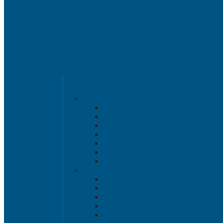
Категории
Крупногабаритная т
Крупногабаритные ко
Аксессу
Разборные контейн
Размер 120
Размер 102
Размер 112
Размер 120
Нестандартные
Пластиковые пал
1200х8
1200х10
800х600 и 6
Гигиенические
Специализированные п