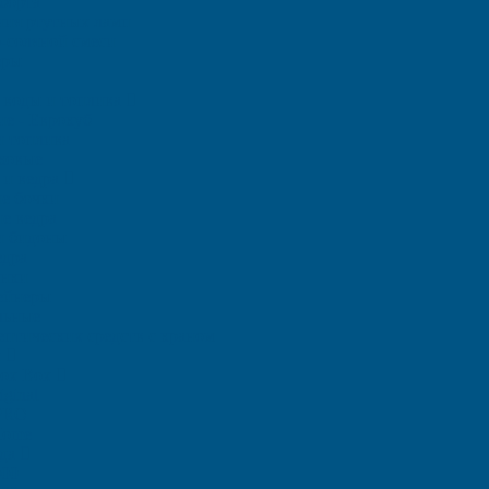
борта
ния ртутных ламп
-соляной смеси
еры
я воды и топлива
ие - Еврокуб
и топлива
ковые
 и ведра
е бочки
е ведра
и бидоны
едра
анки
ейнеры
льные
птических средств с краном
и
Rox Box
ginal
PRO
Home
ада
000