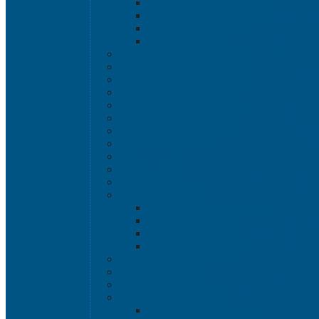
Серия 2
Серия 6
Полочные ло
Складские лотки 
Ящики пищев
Ящики для хл
Ящики для мя
Ящики для пт
Ящики для р
Ящики для цве
Ящики склад
Ящики овощные Се
Ящики для колбасно-мясной и рыбн
Ящики для молочной проду
Ящики универсальные
Вкладываемые ящики
INSTORE
INSTORE с к
INSTORE без
Крышки IN
Евроконтейнер
Ящики Sembol SPKM 
Ящики с крышкой S
Контейнеры VDA
Контейнеры