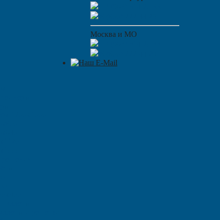
+7 (963) 314 20 33
8 (800) 222 44 29
Москва и МО
+7 (963) 314 20 33
8 (800) 222 44 29
ара
нтейнеры
ары
ера 1200х1000
0х800
0х640
0х1120
0х1000
 решения
леты
00
00
00х400
 паллеты
аллеты и решетки