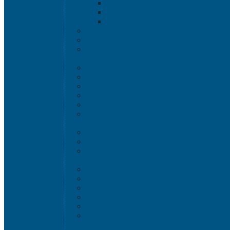
Контейнеры 
Крышки VD
Универсальные 
Ящики для инстр
Сопутствующие т
Органайзер
Антистатическая та
Eвроконтейнеры
Евроконтейнеры ESD с кры
Контейнеры KL
Антистатические ло
Крышки ES
Тележки ES
Мусорные баки и конте
Мусорные контейнеры 
Мусорные баки, вёдра и конт
Контейнеры для раздельног
Локализация разлива жи
Поддоны для б
Поддоны-лот
Поддоны-платф
Поддоны для еврокубов / кубо
Промышленные пластиковые шка
Контейнеры и баки дл
Листовой пластик и сотовый 