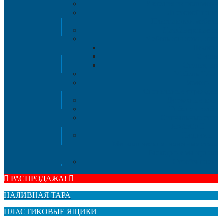
Изделия из полимерн
Листовой плас
Пластиковая мебел
Дизайнерские ст
Мебель для дома, дач
Шезлон
Стол
Стулья, кр
Мебель "Уют
Комоды
Сигнальные огражде
Дорожные кон
Гибкие столб
Сигнальные сто
HoReCa
Подносы
Металлические полочные стелл
Расходные материа
Стрейч-плен
РАСПРОДАЖА!
НАЛИВНАЯ ТАРА
ПЛАСТИКОВЫЕ ЯЩИКИ