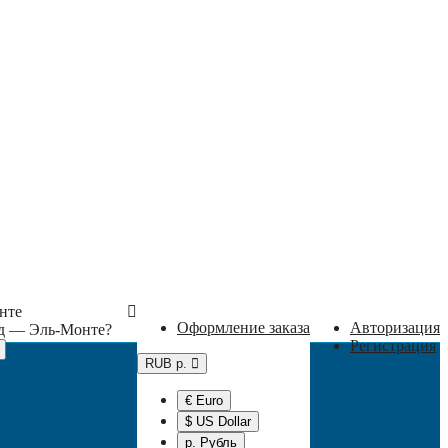
нте
Оформление заказа
Авторизация
од —
Эль-Монте
?
Регистрация
RUB р.
€ Euro
$ US Dollar
р. Рубль