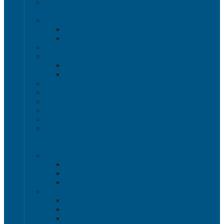
Термоконтейнеры
Наливная тара
Емкости кубические, баки для воды и топлива
Емкости кубические - Еврокуб
Баки для воды и топлива
Канистры пластиковые
Металлические бочки и ведра
Металлические бочки
Металлические ведра
Пластиковые бочки и бидоны
Пластиковые ведра
Пластиковые банки
Пластиковые контейнеры
Ёмкости строительные
Емкости для дезинфицирующих и
антисептических средств с краном
Пластиковые ящики
Системы хранения Rox Box
Rox Box Original
Rox Box PRO
Rox Box Home
Ящики для склада
Серия 1000
Серия 2000
Серия 6000