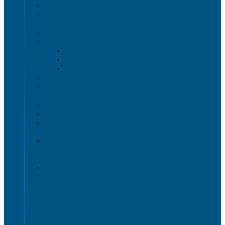
Изделия из полимерного листа
Листовой пластик
Пластиковая мебель
Дизайнерские стулья
Мебель для дома, дачи и кафе
Шезлонги
Столы
Стулья, кресла
Мебель "Уют"
Комоды
Сигнальные ограждения
Дорожные конусы
Гибкие столбики
Сигнальные столбики
HoReCa
Подносы
Металлические полочные стеллажи и мебель
Расходные материалы
Стрейч-пленка
О Компании
Информация о доставке
Способы оплаты
Наши акции!
Закупки
Контакты