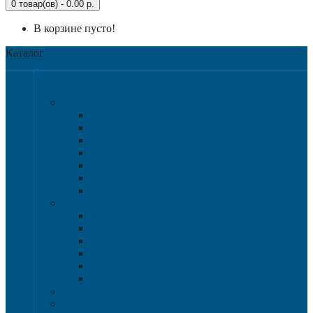
0 товар(ов) - 0.00 р.
В корзине пусто!
Каталог
Категории
Крупногабаритная тара
Крупногабаритные контейнеры
Аксессуары
Разборные контейнера 1200х1000
Размер 1200х800
Размер 1020х640
Размер 1120х1120
Размер 1200х1000
Нестандартные решения
Пластиковые паллеты
1200х800
1200х1000
800х600 и 600х400
Гигиенические паллеты
Специализированные паллеты и решетки
Паллетные борта
Контейнер для сбора и хранения ртутных ламп
Ящики для песка и песочно-соляной смеси