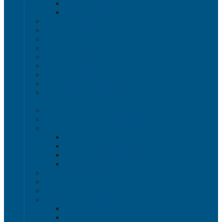
Полочные лотки SK
Складские лотки Logic Store
Ящики пищевые
Ящики для хлеба
Ящики для мяса
Ящики для птицы
Ящики для рыбы
Ящики для цветов
Ящики складные
Ящики овощные Серия 100
Ящики для колбасно-мясной и рыбной продукции
Серия 200
Ящики для молочной продукции Серия 300
Ящики универсальные Серия 400
Вкладываемые ящики INSTORE
INSTORE ZIP
INSTORE с крышками
INSTORE без крышек
Крышки INSTORE
Евроконтейнеры ЕC
Ящики Sembol SPKM с крышкой
Ящики с крышкой Safe Pro
Контейнеры VDA-KLT
Контейнеры R-KLT
Контейнеры RL-KLT