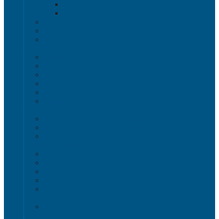
Крышки VDA-KLT
Универсальные контейнеры
Ящики для инструмента
Сопутствующие товары
Органайзеры
Антистатическая тара
Eвроконтейнеры ЕSD
Евроконтейнеры ESD с крышкой на шарнире
Контейнеры KLT ESD
Антистатические лотки COCIS
Крышки ESD
Тележки ESD
Мусорные баки и контейнеры
Мусорные контейнеры на колесах
Мусорные баки, вёдра и контейнеры с педалью
Контейнеры для раздельного сбора мусора
Локализация разлива жидкости
Поддоны для бочек
Поддоны-лотки
Поддоны-платформы
Поддоны для еврокубов / кубовой емкости / IBC
Промышленные пластиковые шкафы, тумбы ,
тележки
Контейнеры и баки для хранения
Листовой пластик и сотовый полипропилен