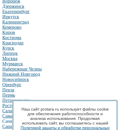
Воронеж
Дзержинск
Екатеринбург
Иркутск
Калининград
Кемерово
Киров
Кострома
Краснодар
Курск
Липецк
Москва
Мурманск
Набережные Челны
Нижний Новгород
Новосибирск
Оренбург
Пенза
Пермь
Петрозаводск
Ростов-на-Дону
Наш сайт protara.ru использует файлы cookie
Салават
для обеспечения работоспособности и
Самара
анализа использования. Продолжая
Санкт-Петербург
использовать сайт, вы соглашаетесь с нашей
Саратов
Политикой защиты и обработки персональных