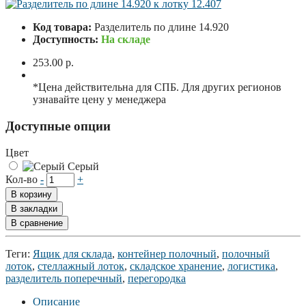
Код товара:
Разделитель по длине 14.920
Доступность:
На складе
253.00 р.
*Цена действительна для СПБ. Для других регионов
узнавайте цену у менеджера
Доступные опции
Цвет
Серый
Кол-во
-
+
В корзину
В закладки
В сравнение
Теги:
Ящик для склада
,
контейнер полочный
,
полочный
лоток
,
стеллажный лоток
,
складское хранение
,
логистика
,
разделитель поперечный
,
перегородка
Описание