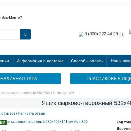
е
—
Эль-Монте
?
8 (800) 222 44 29
ании
Информация о доставке
Способы оплаты
Наши акци
НАЛИВНАЯ ТАРА
ПЛАСТИКОВЫЕ ЯЩ
ик сырково-творожный 532x400x141 мм Арт. 306
Ящик сырково-творожный 532x40
0 отзывов
/
Написать отзыв
Код тов
УЕМ
Доступн