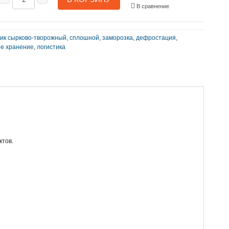
В сравнение
ик сырково-творожный
,
сплошной
,
заморозка
,
дефростация
,
ое хранение
,
логистика
ктов.