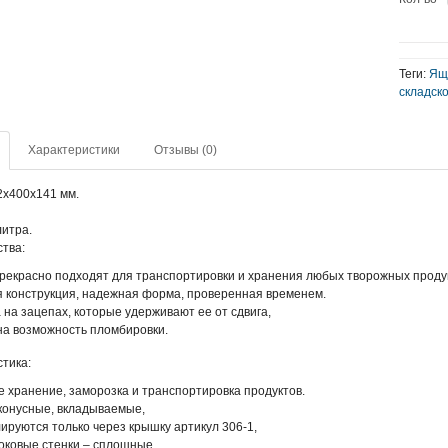
Теги:
Ящ
складск
Характеристики
Отзывы (0)
2x400x141 мм.
итра.
тва:
прекрасно подходят для транспортировки и хранения любых творожных проду
я конструкция, надежная форма, проверенная временем.
на зацепах, которые удерживают ее от сдвига,
на возможность пломбировки.
тика:
 хранение, заморозка и транспортировка продуктов.
конусные, вкладываемые,
руются только через крышку артикул 306-1,
оковые стенки – сплошные.