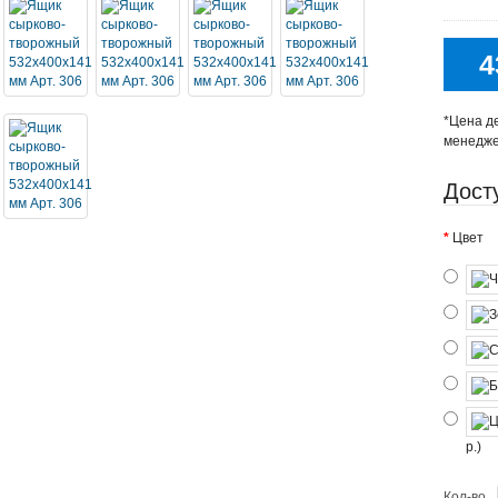
4
*Цена де
менедж
Дост
Цвет
р.)
Кол-во