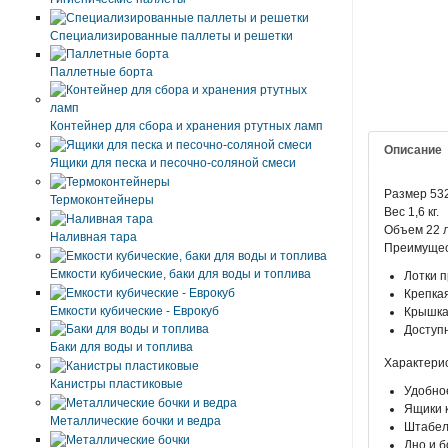
Специализированные паллеты и решетки
Паллетные борта
Контейнер для сбора и хранения ртутных ламп
Описание
Ящики для песка и песочно-соляной смеси
Размер 53
Термоконтейнеры
Вес 1,6 кг.
Объем 22 л
Наливная тара
Преимущес
Емкости кубические, баки для воды и топлива
Лотки 
Крепка
Емкости кубические - Еврокуб
Крышка 
Доступ
Баки для воды и топлива
Характерис
Канистры пластиковые
Удобное
Ящики 
Металлические бочки и ведра
Штабели
Дно и б