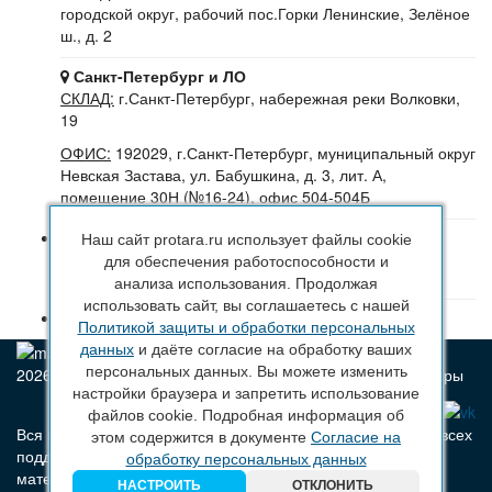
городской округ, рабочий пос.Горки Ленинские, Зелёное
ш., д. 2
Санкт-Петербург и ЛО
СКЛАД:
г.Санкт-Петербург, набережная реки Волковки,
19
ОФИС:
192029, г.Санкт-Петербург, муниципальный округ
Невская Застава, ул. Бабушкина, д. 3, лит. А,
помещение 30Н (№16-24), офис 504-504Б
8 (800) 222 44 29
(Бесплатный звонок по РФ)
Наш сайт protara.ru использует файлы cookie
+7 (963) 314 20 33
(Санкт-Петербург и ЛО)
для обеспечения работоспособности и
+7 (963) 314 20 33
(Москва и МО)
анализа использования. Продолжая
использовать сайт, вы соглашаетесь с нашей
sales@protara.ru
Политикой защиты и обработки персональных
данных
и даёте согласие на обработку ваших
персональных данных. Вы можете изменить
2026 © ПроТара - Производство и продажа пластиковой тары
настройки браузера и запретить использование
файлов cookie. Подробная информация об
Вся информация, размещенная на веб-сайте protara.ru и всех
этом содержится в документе
Согласие на
поддоменах сайта protara.ru включая тексты, графические
обработку персональных данных
материалы, шрифт, элементы дизайна, товарные знаки и
НАСТРОИТЬ
ОТКЛОНИТЬ