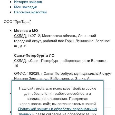
История заказов
Мои закладки
Рассылка новостей
ООО "ПроТара"
Москва и МО
СКЛАД:
142712, Московская область, Ленинский
городской округ, рабочий пос.Горки Ленинские, Зелёное
ш., д. 2
Санкт-Петербург и ЛО
СКЛАД:
г.Санкт-Петербург, набережная реки Волковки,
19
ОФИС:
192029, г.Санкт-Петербург, муниципальный округ
Невская Застава, ул. Бабушкина, д. 3, лит. А,
помещение 30Н (№16-24), офис 504-504Б
Наш сайт protara.ru использует файлы cookie
8 (800) 222 44 29
(Бесплатный звонок по РФ)
для обеспечения работоспособности и
+7 (963) 314 20 33
(Санкт-Петербург и ЛО)
анализа использования. Продолжая
+7 (963) 314 20 33
(Москва и МО)
использовать сайт, вы соглашаетесь с нашей
Политикой защиты и обработки персональных
sales@protara.ru
данных
и даёте согласие на обработку ваших