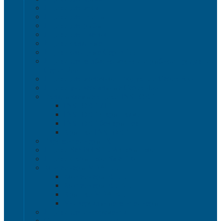
Ящики для мяса
Ящики для птицы
Ящики для рыбы
Ящики для цветов
Ящики складные
Ящики овощные Серия 100
Ящики для колбасно-мясной и рыбной продукции
Серия 200
Ящики для молочной продукции Серия 300
Ящики универсальные Серия 400
Вкладываемые ящики INSTORE
INSTORE ZIP
INSTORE с крышками
INSTORE без крышек
Крышки INSTORE
Евроконтейнеры ЕC
Ящики Sembol SPKM с крышкой
Ящики с крышкой Safe Pro
Контейнеры VDA-KLT
Контейнеры R-KLT
Контейнеры RL-KLT
Крышки VDA-KLT
Универсальные контейнеры
Ящики для инструмента
Сопутствующие товары