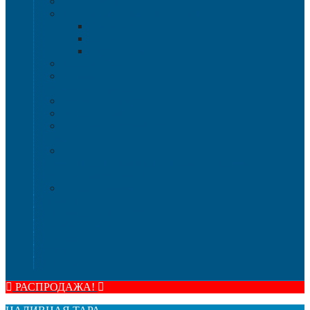
Дизайнерские стулья
Мебель для дома, дачи и кафе
Шезлонги
Столы
Стулья, кресла
Мебель "Уют"
Комоды
Сигнальные ограждения
Дорожные конусы
Гибкие столбики
Сигнальные столбики
HoReCa
Подносы
Металлические полочные стеллажи и мебель
Расходные материалы
Стрейч-пленка
О Компании
Информация о доставке
Способы оплаты
Наши акции!
Закупки
Контакты
РАСПРОДАЖА!