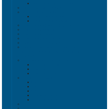
Баки для воды и топлива
Канистры пластиковые
Металлические бочки и ведра
Металлические бочки
Металлические ведра
Пластиковые бочки и бидоны
Пластиковые ведра
Пластиковые банки
Пластиковые контейнеры
Ёмкости строительные
Емкости для дезинфицирующих и
антисептических средств с краном
Пластиковые ящики
Системы хранения Rox Box
Rox Box Original
Rox Box PRO
Rox Box Home
Ящики для склада
Серия 1000
Серия 2000
Серия 6000
Полочные лотки SK
Складские лотки Logic Store
Ящики пищевые
Ящики для хлеба