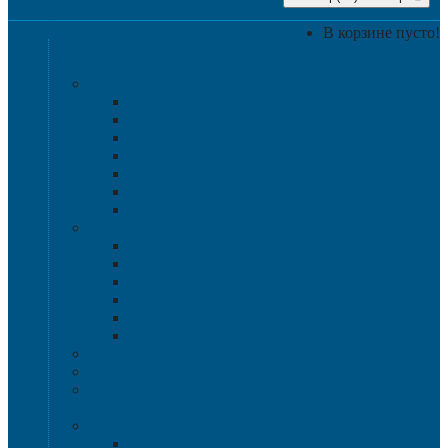
В корзине пусто!
Категории
Крупногабаритная тара
Крупногабаритные контейнеры
Аксессуары
Разборные контейнера 1200х1000
Размер 1200х800
Размер 1020х640
Размер 1120х1120
Размер 1200х1000
Нестандартные решения
Пластиковые паллеты
1200х800
1200х1000
800х600 и 600х400
Гигиенические паллеты
Специализированные паллеты и решетки
Паллетные борта
Контейнер для сбора и хранения ртутных ламп
Ящики для песка и песочно-соляной смеси
Термоконтейнеры
Наливная тара
Емкости кубические, баки для воды и топлива
Емкости кубические - Еврокуб