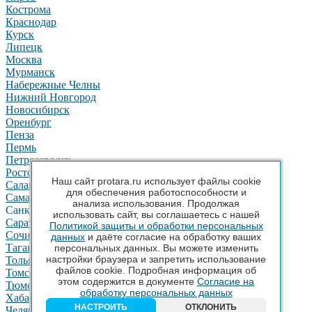
Кострома
Краснодар
Курск
Липецк
Москва
Мурманск
Набережные Челны
Нижний Новгород
Новосибирск
Оренбург
Пенза
Пермь
Петрозаводск
Ростов-на-Дону
Наш сайт protara.ru использует файлы cookie
Салават
для обеспечения работоспособности и
Самара
анализа использования. Продолжая
Санкт-Петербург
использовать сайт, вы соглашаетесь с нашей
Саратов
Политикой защиты и обработки персональных
Сочи
данных
и даёте согласие на обработку ваших
Таганрог
персональных данных. Вы можете изменить
настройки браузера и запретить использование
Тольятти
файлов cookie. Подробная информация об
Томск
этом содержится в документе
Согласие на
Тюмень
обработку персональных данных
Хабаровск
НАСТРОИТЬ
ОТКЛОНИТЬ
Челябинск