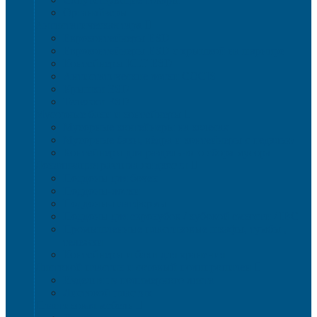
Органайзеры
Антистатическая тара
Eвроконтейнеры ЕSD
Евроконтейнеры ESD с крышкой на шарнире
Контейнеры KLT ESD
Антистатические лотки COCIS
Крышки ESD
Тележки ESD
Мусорные баки и контейнеры
Мусорные контейнеры на колесах
Мусорные баки, вёдра и контейнеры с педалью
Контейнеры для раздельного сбора мусора
Локализация разлива жидкости
Поддоны для бочек
Поддоны-лотки
Поддоны-платформы
Поддоны для еврокубов / кубовой емкости / IBC
Промышленные пластиковые шкафы, тумбы ,
тележки
Контейнеры и баки для хранения
Листовой пластик и сотовый полипропилен
Изделия из полимерного листа
Листовой пластик
Пластиковая мебель