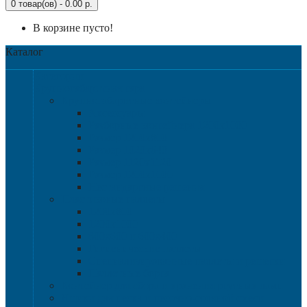
0 товар(ов) - 0.00 р.
В корзине пусто!
Каталог
Категории
Крупногабаритная тара
Крупногабаритные контейнеры
Аксессуары
Разборные контейнера 1200х1000
Размер 1200х800
Размер 1020х640
Размер 1120х1120
Размер 1200х1000
Нестандартные решения
Пластиковые паллеты
1200х800
1200х1000
800х600 и 600х400
Гигиенические паллеты
Специализированные паллеты и решетки
Паллетные борта
Контейнер для сбора и хранения ртутных ламп
Ящики для песка и песочно-соляной смеси