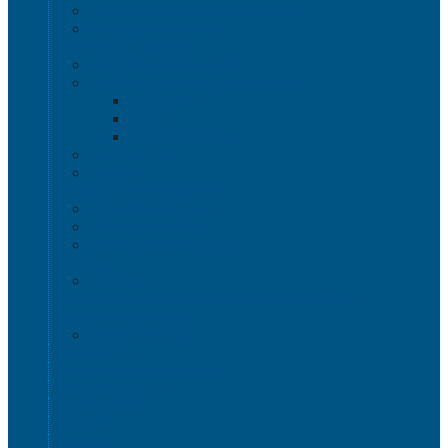
Изделия из полимерного листа
Листовой пластик
Пластиковая мебель
Дизайнерские стулья
Мебель для дома, дачи и кафе
Шезлонги
Столы
Стулья, кресла
Мебель "Уют"
Комоды
Сигнальные ограждения
Дорожные конусы
Гибкие столбики
Сигнальные столбики
HoReCa
Подносы
Металлические полочные стеллажи и мебель
Расходные материалы
Стрейч-пленка
О Компании
Информация о доставке
Способы оплаты
Наши акции!
Закупки
Контакты