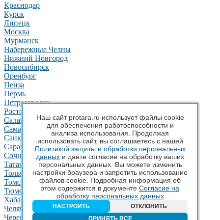
Краснодар
Курск
Липецк
Москва
Мурманск
Набережные Челны
Нижний Новгород
Новосибирск
Оренбург
Пенза
Пермь
Петрозаводск
Ростов-на-Дону
Наш сайт protara.ru использует файлы cookie
Салават
для обеспечения работоспособности и
Самара
анализа использования. Продолжая
Санкт-Петербург
использовать сайт, вы соглашаетесь с нашей
Саратов
Политикой защиты и обработки персональных
Сочи
данных
и даёте согласие на обработку ваших
Таганрог
персональных данных. Вы можете изменить
настройки браузера и запретить использование
Тольятти
файлов cookie. Подробная информация об
Томск
этом содержится в документе
Согласие на
Тюмень
обработку персональных данных
Хабаровск
НАСТРОИТЬ
ОТКЛОНИТЬ
Челябинск
Череповец
ПРИНЯТЬ ВСЕ