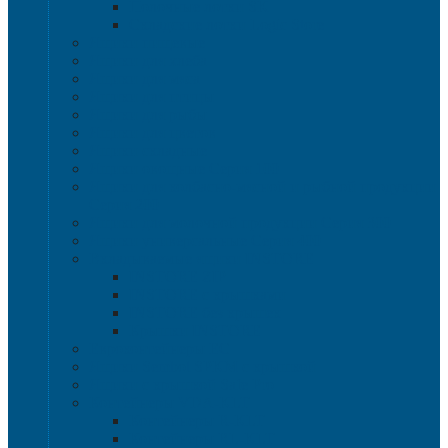
Полочные лотки SK
Складские лотки Logic Store
Ящики пищевые
Ящики для хлеба
Ящики для мяса
Ящики для птицы
Ящики для рыбы
Ящики для цветов
Ящики складные
Ящики овощные Серия 100
Ящики для колбасно-мясной и рыбной продукции
Серия 200
Ящики для молочной продукции Серия 300
Ящики универсальные Серия 400
Вкладываемые ящики INSTORE
INSTORE ZIP
INSTORE с крышками
INSTORE без крышек
Крышки INSTORE
Евроконтейнеры ЕC
Ящики Sembol SPKM с крышкой
Ящики с крышкой Safe Pro
Контейнеры VDA-KLT
Контейнеры R-KLT
Контейнеры RL-KLT