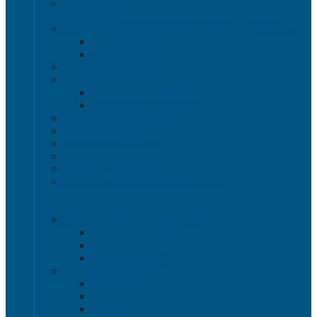
Термоконтейнеры
Наливная тара
Емкости кубические, баки для воды и топлива
Емкости кубические - Еврокуб
Баки для воды и топлива
Канистры пластиковые
Металлические бочки и ведра
Металлические бочки
Металлические ведра
Пластиковые бочки и бидоны
Пластиковые ведра
Пластиковые банки
Пластиковые контейнеры
Ёмкости строительные
Емкости для дезинфицирующих и
антисептических средств с краном
Пластиковые ящики
Системы хранения Rox Box
Rox Box Original
Rox Box PRO
Rox Box Home
Ящики для склада
Серия 1000
Серия 2000
Серия 6000