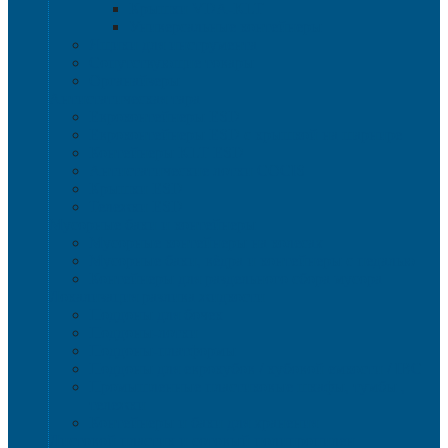
Крышки VDA-KLT
Универсальные контейнеры
Ящики для инструмента
Сопутствующие товары
Органайзеры
Антистатическая тара
Eвроконтейнеры ЕSD
Евроконтейнеры ESD с крышкой на шарнире
Контейнеры KLT ESD
Антистатические лотки COCIS
Крышки ESD
Тележки ESD
Мусорные баки и контейнеры
Мусорные контейнеры на колесах
Мусорные баки, вёдра и контейнеры с педалью
Контейнеры для раздельного сбора мусора
Локализация разлива жидкости
Поддоны для бочек
Поддоны-лотки
Поддоны-платформы
Поддоны для еврокубов / кубовой емкости / IBC
Промышленные пластиковые шкафы, тумбы ,
тележки
Контейнеры и баки для хранения
Листовой пластик и сотовый полипропилен