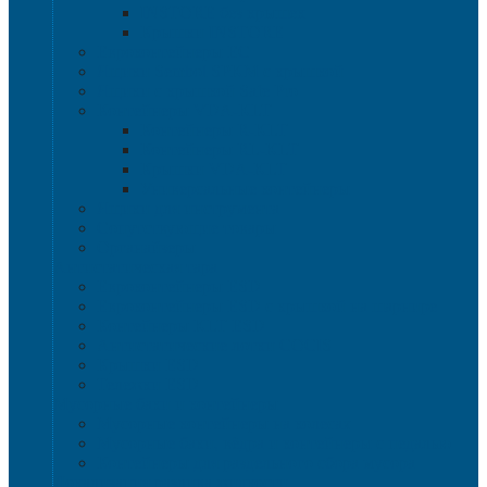
INSTORE без крышек
Крышки INSTORE
Евроконтейнеры ЕC
Ящики Sembol SPKM с крышкой
Ящики с крышкой Safe Pro
Контейнеры VDA-KLT
Контейнеры R-KLT
Контейнеры RL-KLT
Крышки VDA-KLT
Универсальные контейнеры
Ящики для инструмента
Сопутствующие товары
Органайзеры
Антистатическая тара
Eвроконтейнеры ЕSD
Евроконтейнеры ESD с крышкой на шарнире
Контейнеры KLT ESD
Антистатические лотки COCIS
Крышки ESD
Тележки ESD
Мусорные баки и контейнеры
Мусорные контейнеры на колесах
Мусорные баки, вёдра и контейнеры с педалью
Контейнеры для раздельного сбора мусора
Локализация разлива жидкости