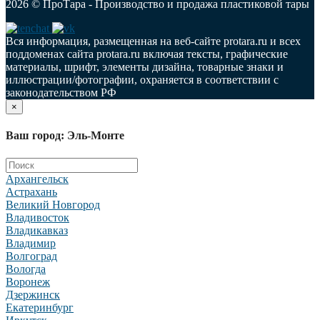
2026 © ПроТара - Производство и продажа пластиковой тары
Вся информация, размещенная на веб-сайте protara.ru и всех
поддоменах сайта protara.ru включая тексты, графические
материалы, шрифт, элементы дизайна, товарные знаки и
иллюстрации/фотографии, охраняется в соответствии с
законодательством РФ
×
Ваш город: Эль-Монте
Архангельск
Астрахань
Великий Новгород
Владивосток
Владикавказ
Владимир
Волгоград
Вологда
Воронеж
Дзержинск
Екатеринбург