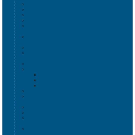
Поддоны для бочек
Поддоны-лотки
Поддоны-платформы
Поддоны для еврокубов / кубовой емкости / IBC
Промышленные пластиковые шкафы, тумбы ,
тележки
Контейнеры и баки для хранения
Листовой пластик и сотовый полипропилен
Изделия из полимерного листа
Листовой пластик
Пластиковая мебель
Дизайнерские стулья
Мебель для дома, дачи и кафе
Шезлонги
Столы
Стулья, кресла
Мебель "Уют"
Комоды
Сигнальные ограждения
Дорожные конусы
Гибкие столбики
Сигнальные столбики
HoReCa
Подносы
Металлические полочные стеллажи и мебель