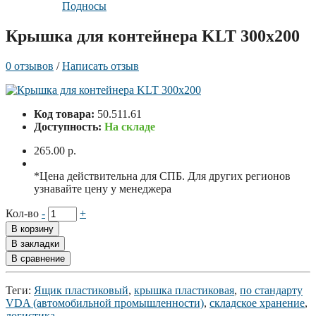
Подносы
Крышка для контейнера KLT 300x200
0 отзывов
/
Написать отзыв
Код товара:
50.511.61
Доступность:
На складе
265.00 р.
*Цена действительна для СПБ. Для других регионов
узнавайте цену у менеджера
Кол-во
-
+
В корзину
В закладки
В сравнение
Теги:
Ящик пластиковый
,
крышка пластиковая
,
по стандарту
VDA (автомобильной промышленности)
,
складское хранение
,
логистика