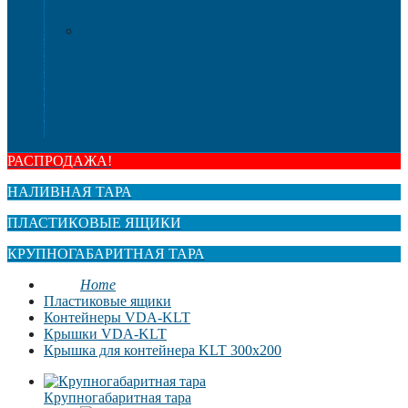
Расходные материалы
Стрейч-пленка
О Компании
Информация о доставке
Способы оплаты
Наши акции!
Закупки
Контакты
РАСПРОДАЖА!
НАЛИВНАЯ ТАРА
ПЛАСТИКОВЫЕ ЯЩИКИ
КРУПНОГАБАРИТНАЯ ТАРА
Home
Пластиковые ящики
Контейнеры VDA-KLT
Крышки VDA-KLT
Крышка для контейнера KLT 300x200
Крупногабаритная тара