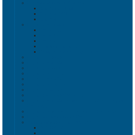
Системы хранения Rox Box
Rox Box Original
Rox Box PRO
Rox Box Home
Ящики для склада
Серия 1000
Серия 2000
Серия 6000
Полочные лотки SK
Складские лотки Logic Store
Ящики пищевые
Ящики для хлеба
Ящики для мяса
Ящики для птицы
Ящики для рыбы
Ящики для цветов
Ящики складные
Ящики овощные Серия 100
Ящики для колбасно-мясной и рыбной продукции
Серия 200
Ящики для молочной продукции Серия 300
Ящики универсальные Серия 400
Вкладываемые ящики INSTORE
INSTORE ZIP
INSTORE с крышками