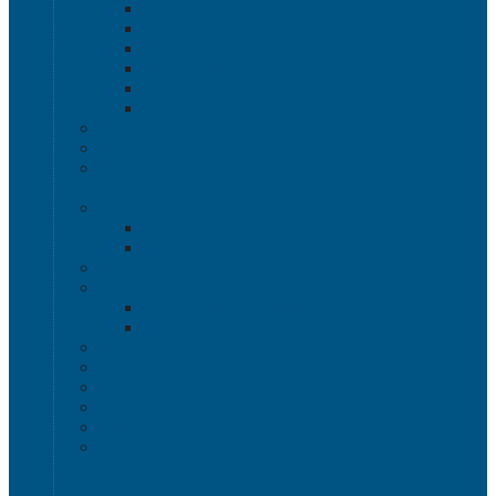
1200х800
1200х1000
800х600 и 600х400
Гигиенические паллеты
Специализированные паллеты и решетки
Паллетные борта
Контейнер для сбора и хранения ртутных ламп
Ящики для песка и песочно-соляной смеси
Термоконтейнеры
Наливная тара
Емкости кубические, баки для воды и топлива
Емкости кубические - Еврокуб
Баки для воды и топлива
Канистры пластиковые
Металлические бочки и ведра
Металлические бочки
Металлические ведра
Пластиковые бочки и бидоны
Пластиковые ведра
Пластиковые банки
Пластиковые контейнеры
Ёмкости строительные
Емкости для дезинфицирующих и
антисептических средств с краном
Пластиковые ящики