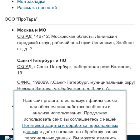
Мои закладки
Рассылка новостей
ООО "ПроТара"
Москва и МО
СКЛАД:
142712, Московская область, Ленинский
городской округ, рабочий пос.Горки Ленинские, Зелёное
ш., д. 2
Санкт-Петербург и ЛО
СКЛАД:
г.Санкт-Петербург, набережная реки Волковки,
19
ОФИС:
192029, г.Санкт-Петербург, муниципальный округ
Невская Застава, ул. Бабушкина, д. 3, лит. А,
помещение 30Н (№16-24), офис 504-504Б
Наш сайт protara.ru использует файлы cookie
8 (800) 222 44 29
(Бесплатный звонок по РФ)
для обеспечения работоспособности и
+7 (963) 314 20 33
(Санкт-Петербург и ЛО)
анализа использования. Продолжая
+7 (963) 314 20 33
(Москва и МО)
использовать сайт, вы соглашаетесь с нашей
Политикой защиты и обработки персональных
sales@protara.ru
данных
и даёте согласие на обработку ваших
персональных данных. Вы можете изменить