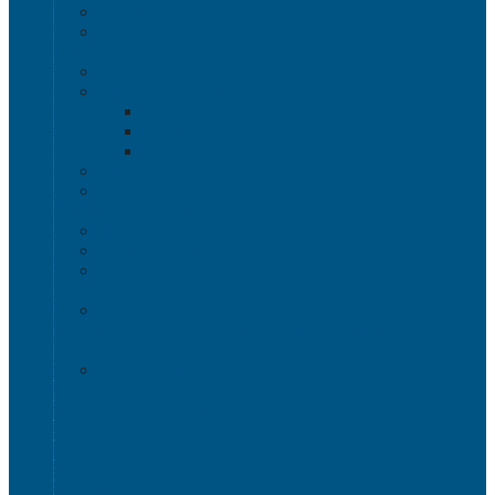
Изделия из полимерного листа
Листовой пластик
Пластиковая мебель
Дизайнерские стулья
Мебель для дома, дачи и кафе
Шезлонги
Столы
Стулья, кресла
Мебель "Уют"
Комоды
Сигнальные ограждения
Дорожные конусы
Гибкие столбики
Сигнальные столбики
HoReCa
Подносы
Металлические полочные стеллажи и мебель
Расходные материалы
Стрейч-пленка
О Компании
Информация о доставке
Способы оплаты
Наши акции!
Закупки
Контакты