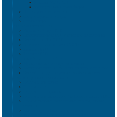
Крышки VDA-KLT
Универсальные контейнеры
Ящики для инструмента
Сопутствующие товары
Органайзеры
Антистатическая тара
Eвроконтейнеры ЕSD
Евроконтейнеры ESD с крышкой на шарнире
Контейнеры KLT ESD
Антистатические лотки COCIS
Крышки ESD
Тележки ESD
Мусорные баки и контейнеры
Мусорные контейнеры на колесах
Мусорные баки, вёдра и контейнеры с педалью
Контейнеры для раздельного сбора мусора
Локализация разлива жидкости
Поддоны для бочек
Поддоны-лотки
Поддоны-платформы
Поддоны для еврокубов / кубовой емкости / IBC
Промышленные пластиковые шкафы, тумбы ,
тележки
Контейнеры и баки для хранения
Листовой пластик и сотовый полипропилен