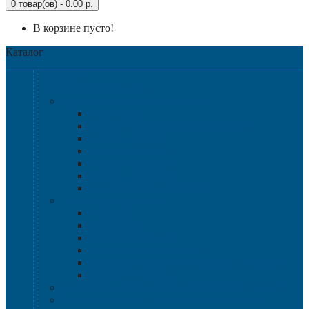
0 товар(ов) - 0.00 р.
В корзине пусто!
Каталог
Категории
Крупногабаритная тара
Крупногабаритные контейнеры
Аксессуары
Разборные контейнера 1200х1000
Размер 1200х800
Размер 1020х640
Размер 1120х1120
Размер 1200х1000
Нестандартные решения
Пластиковые паллеты
1200х800
1200х1000
800х600 и 600х400
Гигиенические паллеты
Специализированные паллеты и решетки
Паллетные борта
Контейнер для сбора и хранения ртутных ламп
Ящики для песка и песочно-соляной смеси