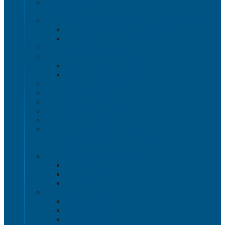
Термоконтейнеры
Наливная тара
Емкости кубические, баки для воды и топлива
Емкости кубические - Еврокуб
Баки для воды и топлива
Канистры пластиковые
Металлические бочки и ведра
Металлические бочки
Металлические ведра
Пластиковые бочки и бидоны
Пластиковые ведра
Пластиковые банки
Пластиковые контейнеры
Ёмкости строительные
Емкости для дезинфицирующих и
антисептических средств с краном
Пластиковые ящики
Системы хранения Rox Box
Rox Box Original
Rox Box PRO
Rox Box Home
Ящики для склада
Серия 1000
Серия 2000
Серия 6000