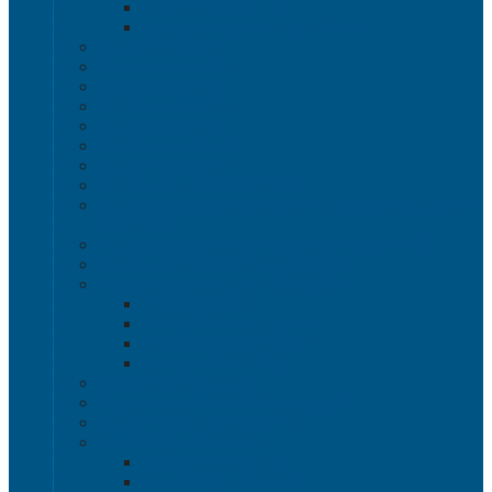
Полочные лотки SK
Складские лотки Logic Store
Ящики пищевые
Ящики для хлеба
Ящики для мяса
Ящики для птицы
Ящики для рыбы
Ящики для цветов
Ящики складные
Ящики овощные Серия 100
Ящики для колбасно-мясной и рыбной продукции
Серия 200
Ящики для молочной продукции Серия 300
Ящики универсальные Серия 400
Вкладываемые ящики INSTORE
INSTORE ZIP
INSTORE с крышками
INSTORE без крышек
Крышки INSTORE
Евроконтейнеры ЕC
Ящики Sembol SPKM с крышкой
Ящики с крышкой Safe Pro
Контейнеры VDA-KLT
Контейнеры R-KLT
Контейнеры RL-KLT