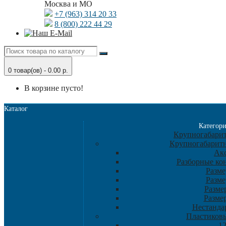
Москва и МО
+7 (963) 314 20 33
8 (800) 222 44 29
0 товар(ов) - 0.00 р.
В корзине пусто!
Каталог
Категор
Крупногабарит
Крупногабарит
Ак
Разборные ко
Разме
Разме
Разме
Разме
Нестанда
Пластиков
1