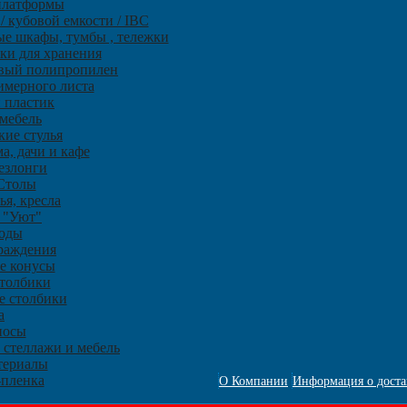
платформы
/ кубовой емкости / IBC
е шкафы, тумбы , тележки
ки для хранения
овый полипропилен
имерного листа
 пластик
мебель
кие стулья
а, дачи и кафе
злонги
Столы
ья, кресла
 "Уют"
оды
раждения
е конусы
столбики
е столбики
a
носы
 стеллажи и мебель
териалы
-пленка
О Компании
Информация о доста