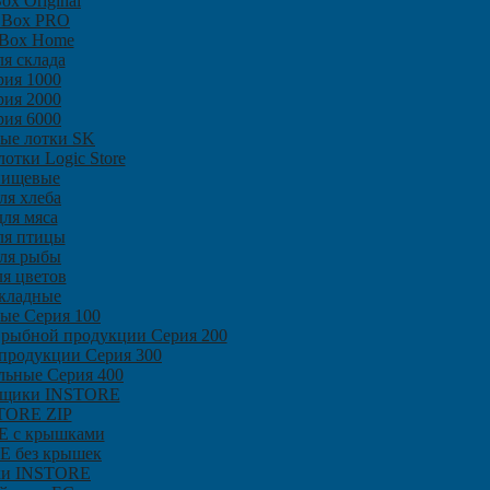
ox Original
 Box PRO
 Box Home
я склада
рия 1000
рия 2000
рия 6000
ые лотки SK
отки Logic Store
пищевые
ля хлеба
ля мяса
ля птицы
ля рыбы
я цветов
кладные
ые Серия 100
 рыбной продукции Серия 200
продукции Серия 300
льные Серия 400
ящики INSTORE
TORE ZIP
 с крышками
E без крышек
и INSTORE