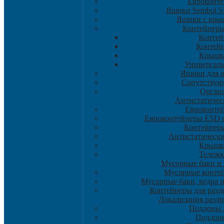
Евроконт
Ящики Sembol 
Ящики с крыш
Контейнер
Контей
Контей
Крышк
Универсал
Ящики для 
Сопутствую
Орган
Антистатическ
Eвроконте
Евроконтейнеры ESD 
Контейнер
Антистатическ
Крышк
Тележ
Мусорные баки и
Мусорные контей
Мусорные баки, вёдра 
Контейнеры для разд
Локализация разл
Поддоны 
Поддон