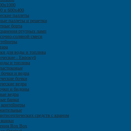
00х1000
0 и 600х400
еские паллеты
ные паллеты и решетки
тные борта
 хранения ртутных ламп
есочно-соляной смеси
нтейнеры
тара
аки для воды и топлива
ические - Еврокуб
воды и топлива
ластиковые
 бочки и ведра
ческие бочки
ческие ведра
очки и бидоны
вые ведра
вые банки
 контейнеры
роительные
нтисептических средств с краном
 ящики
ения Rox Box