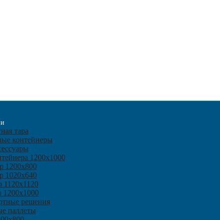
ии
ная тара
ные контейнеры
сессуары
нтейнера 1200х1000
р 1200х800
р 1020х640
р 1120х1120
р 1200х1000
ртные решения
ые паллеты
200х800