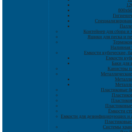
12
800х60
Гигиенич
Специализирован
Палле
Контейнер для сбора и
Ящики для песка и п
Термоко
Наливная 
Емкости кубические, б
Емкости куб
Баки для 
Канистры п
Металлические
Металли
Металли
Пластиковые б
Пластико
Пластико
Пластиковые
Ёмкости ст
Емкости для дезинфицирующих и а
Пластиковые
Системы хран