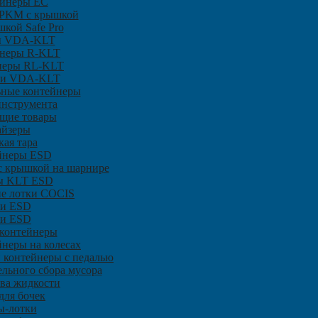
ейнеры ЕC
SPKM с крышкой
кой Safe Pro
ы VDA-KLT
неры R-KLT
неры RL-KLT
и VDA-KLT
ьные контейнеры
инструмента
щие товары
айзеры
ая тара
йнеры ЕSD
с крышкой на шарнире
ы KLT ESD
ие лотки COCIS
и ESD
ки ESD
 контейнеры
неры на колесах
и контейнеры с педалью
ельного сбора мусора
ива жидкости
для бочек
ы-лотки