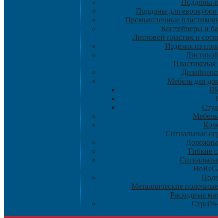
Поддоны-
Поддоны для еврокубов 
Промышленные пластиковы
Контейнеры и ба
Листовой пластик и сот
Изделия из пол
Листовой
Пластиковая 
Дизайнерс
Мебель для дом
Ше
Стул
Мебель
Ком
Сигнальные ог
Дорожны
Гибкие 
Сигнальны
HoReC
Под
Металлические полочные
Расходные ма
Стрейч