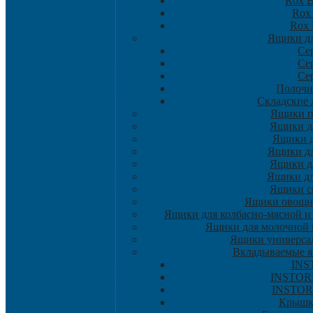
Rox B
Rox
Rox
Ящики дл
Се
Се
Се
Полочн
Складские л
Ящики 
Ящики д
Ящики д
Ящики д
Ящики д
Ящики дл
Ящики с
Ящики овощн
Ящики для колбасно-мясной и
Ящики для молочной 
Ящики универса
Вкладываемые 
INS
INSTORE
INSTOR
Крышк