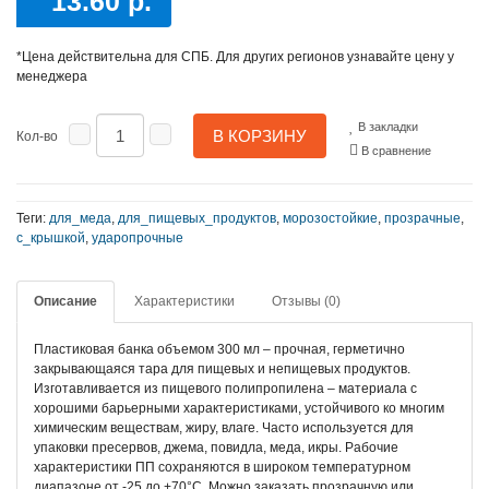
13.60 р.
*Цена действительна для СПБ. Для других регионов узнавайте цену у
менеджера
В закладки
В КОРЗИНУ
Кол-во
В сравнение
Теги:
для_меда
,
для_пищевых_продуктов
,
морозостойкие
,
прозрачные
,
с_крышкой
,
ударопрочные
Описание
Характеристики
Отзывы (0)
Пластиковая банка объемом 300 мл – прочная, герметично
закрывающаяся тара для пищевых и непищевых продуктов.
Изготавливается из пищевого полипропилена – материала с
хорошими барьерными характеристиками, устойчивого ко многим
химическим веществам, жиру, влаге. Часто используется для
упаковки пресервов, джема, повидла, меда, икры. Рабочие
характеристики ПП сохраняются в широком температурном
диапазоне от -25 до +70°C. Можно заказать прозрачную или