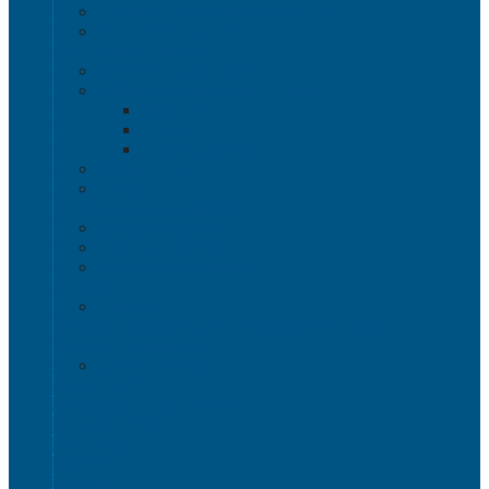
Изделия из полимерного листа
Листовой пластик
Пластиковая мебель
Дизайнерские стулья
Мебель для дома, дачи и кафе
Шезлонги
Столы
Стулья, кресла
Мебель "Уют"
Комоды
Сигнальные ограждения
Дорожные конусы
Гибкие столбики
Сигнальные столбики
HoReCa
Подносы
Металлические полочные стеллажи и мебель
Расходные материалы
Стрейч-пленка
О Компании
Информация о доставке
Способы оплаты
Наши акции!
Закупки
Контакты