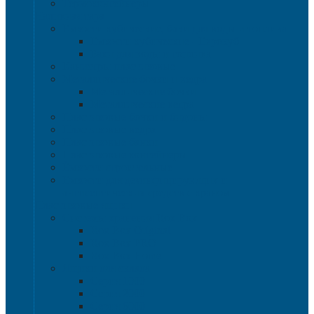
Термоконтейнеры
Наливная тара
Емкости кубические, баки для воды и топлива
Емкости кубические - Еврокуб
Баки для воды и топлива
Канистры пластиковые
Металлические бочки и ведра
Металлические бочки
Металлические ведра
Пластиковые бочки и бидоны
Пластиковые ведра
Пластиковые банки
Пластиковые контейнеры
Ёмкости строительные
Емкости для дезинфицирующих и
антисептических средств с краном
Пластиковые ящики
Системы хранения Rox Box
Rox Box Original
Rox Box PRO
Rox Box Home
Ящики для склада
Серия 1000
Серия 2000
Серия 6000