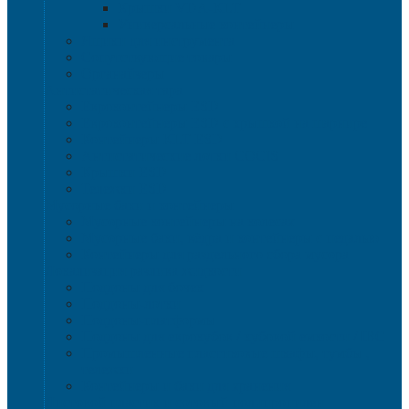
Крышки VDA-KLT
Универсальные контейнеры
Ящики для инструмента
Сопутствующие товары
Органайзеры
Антистатическая тара
Eвроконтейнеры ЕSD
Евроконтейнеры ESD с крышкой на шарнире
Контейнеры KLT ESD
Антистатические лотки COCIS
Крышки ESD
Тележки ESD
Мусорные баки и контейнеры
Мусорные контейнеры на колесах
Мусорные баки, вёдра и контейнеры с педалью
Контейнеры для раздельного сбора мусора
Локализация разлива жидкости
Поддоны для бочек
Поддоны-лотки
Поддоны-платформы
Поддоны для еврокубов / кубовой емкости / IBC
Промышленные пластиковые шкафы, тумбы ,
тележки
Контейнеры и баки для хранения
Листовой пластик и сотовый полипропилен