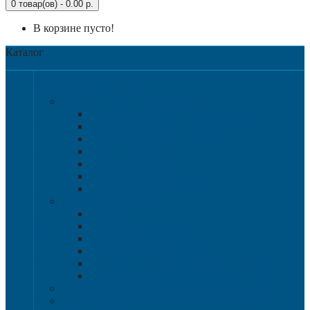
0 товар(ов) - 0.00 р.
В корзине пусто!
Каталог
Категории
Крупногабаритная тара
Крупногабаритные контейнеры
Аксессуары
Разборные контейнера 1200х1000
Размер 1200х800
Размер 1020х640
Размер 1120х1120
Размер 1200х1000
Нестандартные решения
Пластиковые паллеты
1200х800
1200х1000
800х600 и 600х400
Гигиенические паллеты
Специализированные паллеты и решетки
Паллетные борта
Контейнер для сбора и хранения ртутных ламп
Ящики для песка и песочно-соляной смеси