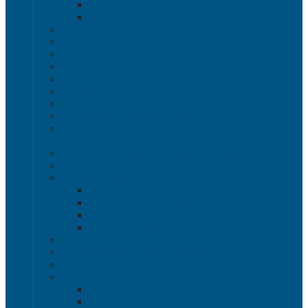
Полочные лотки SK
Складские лотки Logic Store
Ящики пищевые
Ящики для хлеба
Ящики для мяса
Ящики для птицы
Ящики для рыбы
Ящики для цветов
Ящики складные
Ящики овощные Серия 100
Ящики для колбасно-мясной и рыбной продукции
Серия 200
Ящики для молочной продукции Серия 300
Ящики универсальные Серия 400
Вкладываемые ящики INSTORE
INSTORE ZIP
INSTORE с крышками
INSTORE без крышек
Крышки INSTORE
Евроконтейнеры ЕC
Ящики Sembol SPKM с крышкой
Ящики с крышкой Safe Pro
Контейнеры VDA-KLT
Контейнеры R-KLT
Контейнеры RL-KLT