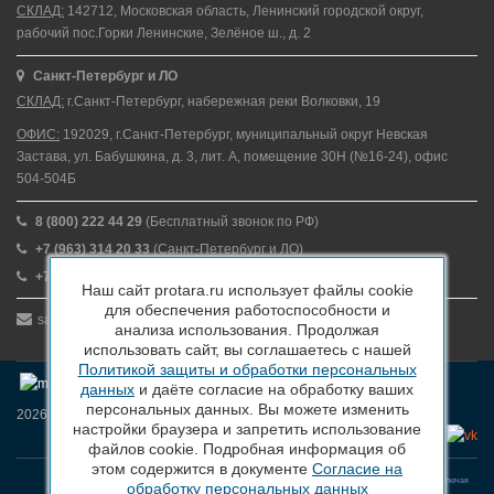
СКЛАД:
142712, Московская область, Ленинский городской округ,
рабочий пос.Горки Ленинские, Зелёное ш., д. 2
Санкт-Петербург и ЛО
СКЛАД:
г.Санкт-Петербург, набережная реки Волковки, 19
ОФИС:
192029, г.Санкт-Петербург, муниципальный округ Невская
Застава, ул. Бабушкина, д. 3, лит. А, помещение 30Н (№16-24), офис
504-504Б
8 (800) 222 44 29
(Бесплатный звонок по РФ)
+7 (963) 314 20 33
(Санкт-Петербург и ЛО)
+7 (963) 314 20 33
(Москва и МО)
Наш сайт protara.ru использует файлы cookie
для обеспечения работоспособности и
sales@protara.ru
анализа использования. Продолжая
использовать сайт, вы соглашаетесь с нашей
Политикой защиты и обработки персональных
данных
и даёте согласие на обработку ваших
персональных данных. Вы можете изменить
2026 © ПроТара - Производство и продажа пластиковой тары
настройки браузера и запретить использование
файлов cookie. Подробная информация об
этом содержится в документе
Согласие на
Вся информация, размещенная на веб-сайте protara.ru и всех поддоменах сайта protara.ru включая
обработку персональных данных
тексты, графические материалы, шрифт, элементы дизайна, товарные знаки и иллюстрации/