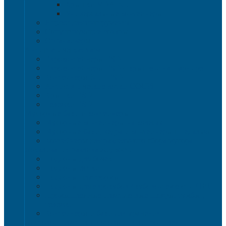
Крышки VDA-KLT
Универсальные контейнеры
Ящики для инструмента
Сопутствующие товары
Органайзеры
Антистатическая тара
Eвроконтейнеры ЕSD
Евроконтейнеры ESD с крышкой на шарнире
Контейнеры KLT ESD
Антистатические лотки COCIS
Крышки ESD
Тележки ESD
Мусорные баки и контейнеры
Мусорные контейнеры на колесах
Мусорные баки, вёдра и контейнеры с педалью
Контейнеры для раздельного сбора мусора
Локализация разлива жидкости
Поддоны для бочек
Поддоны-лотки
Поддоны-платформы
Поддоны для еврокубов / кубовой емкости / IBC
Промышленные пластиковые шкафы, тумбы ,
тележки
Контейнеры и баки для хранения
Листовой пластик и сотовый полипропилен