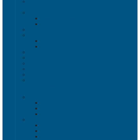
Термоконтейнеры
Наливная тара
Емкости кубические, баки для воды и топлива
Емкости кубические - Еврокуб
Баки для воды и топлива
Канистры пластиковые
Металлические бочки и ведра
Металлические бочки
Металлические ведра
Пластиковые бочки и бидоны
Пластиковые ведра
Пластиковые банки
Пластиковые контейнеры
Ёмкости строительные
Емкости для дезинфицирующих и
антисептических средств с краном
Пластиковые ящики
Системы хранения Rox Box
Rox Box Original
Rox Box PRO
Rox Box Home
Ящики для склада
Серия 1000
Серия 2000
Серия 6000