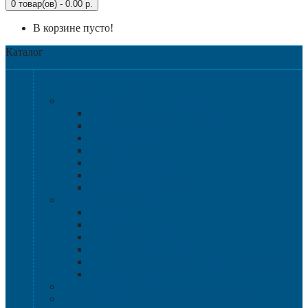
0 товар(ов) - 0.00 р.
В корзине пусто!
Каталог
Категории
Крупногабаритная тара
Крупногабаритные контейнеры
Аксессуары
Разборные контейнера 1200х1000
Размер 1200х800
Размер 1020х640
Размер 1120х1120
Размер 1200х1000
Нестандартные решения
Пластиковые паллеты
1200х800
1200х1000
800х600 и 600х400
Гигиенические паллеты
Специализированные паллеты и решетки
Паллетные борта
Контейнер для сбора и хранения ртутных ламп
Ящики для песка и песочно-соляной смеси