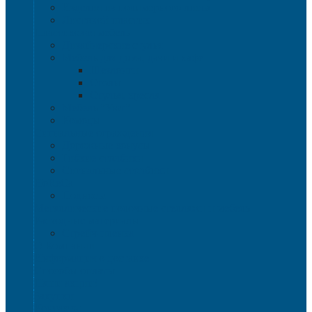
Изделия из полимерного листа
Листовой пластик
Пластиковая мебель
Дизайнерские стулья
Мебель для дома, дачи и кафе
Шезлонги
Столы
Стулья, кресла
Мебель "Уют"
Комоды
Сигнальные ограждения
Дорожные конусы
Гибкие столбики
Сигнальные столбики
HoReCa
Подносы
Металлические полочные стеллажи и мебель
Расходные материалы
Стрейч-пленка
О Компании
Информация о доставке
Способы оплаты
Наши акции!
Закупки
Контакты