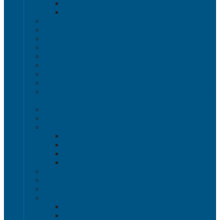
Полочные лотки SK
Складские лотки Logic Store
Ящики пищевые
Ящики для хлеба
Ящики для мяса
Ящики для птицы
Ящики для рыбы
Ящики для цветов
Ящики складные
Ящики овощные Серия 100
Ящики для колбасно-мясной и рыбной продукции
Серия 200
Ящики для молочной продукции Серия 300
Ящики универсальные Серия 400
Вкладываемые ящики INSTORE
INSTORE ZIP
INSTORE с крышками
INSTORE без крышек
Крышки INSTORE
Евроконтейнеры ЕC
Ящики Sembol SPKM с крышкой
Ящики с крышкой Safe Pro
Контейнеры VDA-KLT
Контейнеры R-KLT
Контейнеры RL-KLT