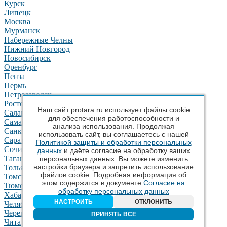
Курск
Липецк
Москва
Мурманск
Набережные Челны
Нижний Новгород
Новосибирск
Оренбург
Пенза
Пермь
Петрозаводск
Ростов-на-Дону
Наш сайт protara.ru использует файлы cookie
Салават
для обеспечения работоспособности и
Самара
анализа использования. Продолжая
Санкт-Петербург
использовать сайт, вы соглашаетесь с нашей
Саратов
Политикой защиты и обработки персональных
Сочи
данных
и даёте согласие на обработку ваших
Таганрог
персональных данных. Вы можете изменить
настройки браузера и запретить использование
Тольятти
файлов cookie. Подробная информация об
Томск
этом содержится в документе
Согласие на
Тюмень
обработку персональных данных
Хабаровск
НАСТРОИТЬ
ОТКЛОНИТЬ
Челябинск
Череповец
ПРИНЯТЬ ВСЕ
Чита