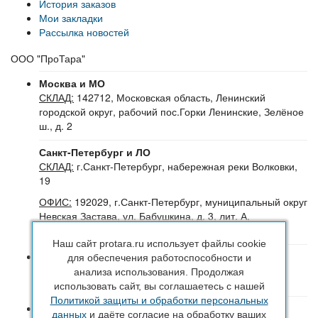
История заказов
Мои закладки
Рассылка новостей
ООО "ПроТара"
Москва и МО
СКЛАД:
142712, Московская область, Ленинский
городской округ, рабочий пос.Горки Ленинские, Зелёное
ш., д. 2
Санкт-Петербург и ЛО
СКЛАД:
г.Санкт-Петербург, набережная реки Волковки,
19
ОФИС:
192029, г.Санкт-Петербург, муниципальный округ
Невская Застава, ул. Бабушкина, д. 3, лит. А,
помещение 30Н (№16-24), офис 504-504Б
Наш сайт protara.ru использует файлы cookie
8 (800) 222 44 29
(Бесплатный звонок по РФ)
для обеспечения работоспособности и
+7 (963) 314 20 33
(Санкт-Петербург и ЛО)
анализа использования. Продолжая
+7 (963) 314 20 33
(Москва и МО)
использовать сайт, вы соглашаетесь с нашей
Политикой защиты и обработки персональных
sales@protara.ru
данных
и даёте согласие на обработку ваших