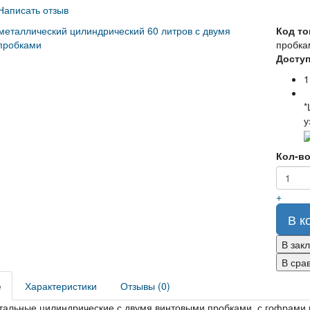
Написать отзыв
Код то
пробка
Доступ
1
*
у
Кол-в
+
В к
В зак
В сра
е
Характеристики
Отзывы (0)
тальные цилиндрические с двумя винтовыми пробками, с гофрами 