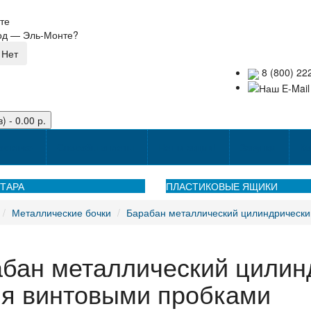
те
род —
Эль-Монте
?
8 (800) 22
) - 0.00 р.
оставке
Способы оплаты
Наши акции!
Закупки
Ко
ТАРА
ПЛАСТИКОВЫЕ ЯЩИКИ
Металлические бочки
Барабан металлический цилиндрически
бан металлический цилинд
я винтовыми пробками