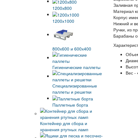
Заливная пр
1200х800
Материал ко
Корпус име
1200х1000
Нижний и в
Ручки, из п
Барабаны о
Характерист
800х600 и 600х400
Объем
Диаме
Высот
Гигиенические паллеты
Вес - 
Специализированные
паллеты и решетки
Паллетные борта
Контейнер для сбора и
хранения ртутных ламп