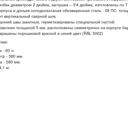
обка диаметром 2 дюйма, заглушка – 3\4 дюйма, изготовлены по Т
рпуса и доньев холоднокатаная обезжиренная сталь - 08 ПС, толщ
ет вертикальный сварной шов.
ерхний швы закатные, герметизированы специальной пастой.
роволоки толщиной 5 мм, расположены симметрично на корпусе ба
крашены порошковой краской в синий цвет (RAL 5002)
ики:
 - 60 л.
тр - 380 мм.
а - 580 мм.
4,1 кг.