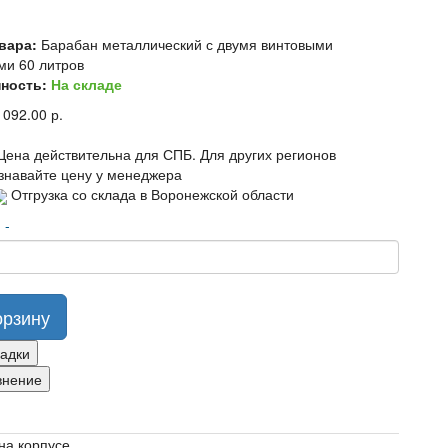
вара:
Барабан металлический с двумя винтовыми
ми 60 литров
ность:
На складе
 092.00 р.
Цена действительна для СПБ. Для других регионов
знавайте цену у менеджера
Отгрузка со склада в Воронежской области
о
-
орзину
ладки
внение
на корпусе.