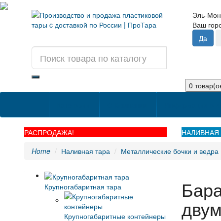
Эль-Мон
Ваш го
0 товар(ов
Категории
О Компании
Информация о д
РАСПРОДАЖА!
НАЛИВНАЯ 
Home
Наливная тара
Металлические бочки и ведра
Бара
Крупногабаритная тара
двум
Крупногабаритные контейнеры