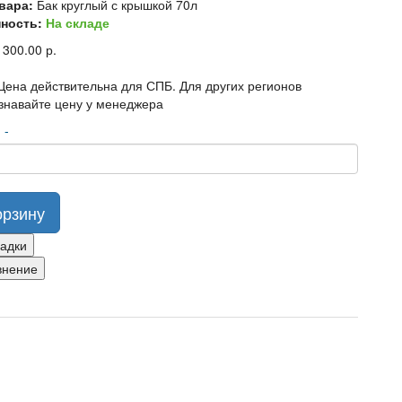
вара:
Бак круглый с крышкой 70л
ность:
На складе
 300.00 р.
Цена действительна для СПБ. Для других регионов
знавайте цену у менеджера
о
-
орзину
ладки
внение