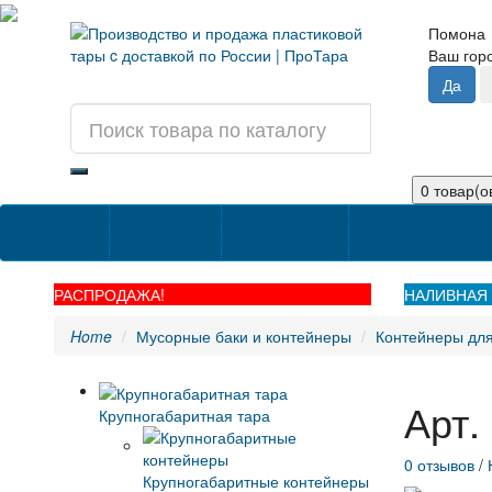
Помона
Ваш го
0 товар(ов
Категории
О Компании
Информация о д
РАСПРОДАЖА!
НАЛИВНАЯ 
Home
Мусорные баки и контейнеры
Контейнеры для
Арт.
Крупногабаритная тара
0 отзывов
/
Крупногабаритные контейнеры