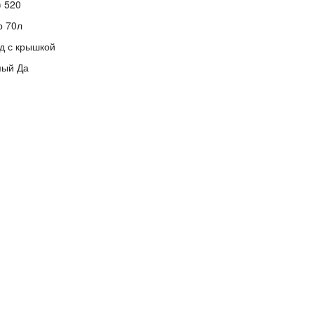
) 520
р 70л
д с крышкой
мый Да