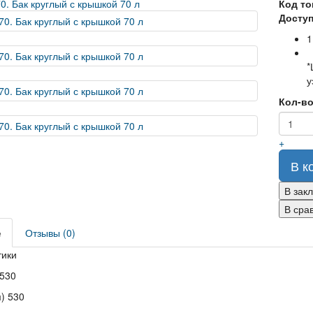
Код то
Доступ
1
*
у
Кол-в
+
В к
В зак
В сра
е
Отзывы (0)
тики
 530
) 530