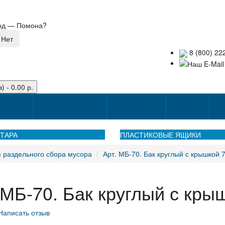
род —
Помона
?
8 (800) 22
) - 0.00 р.
оставке
Способы оплаты
Наши акции!
Закупки
Ко
ТАРА
ПЛАСТИКОВЫЕ ЯЩИКИ
 раздельного сбора мусора
Арт. МБ-70. Бак круглый с крышкой 7
 МБ-70. Бак круглый с кры
Написать отзыв