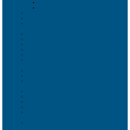
Крышки VDA-KLT
Универсальные контейнеры
Ящики для инструмента
Сопутствующие товары
Органайзеры
Антистатическая тара
Eвроконтейнеры ЕSD
Евроконтейнеры ESD с крышкой на шарнире
Контейнеры KLT ESD
Антистатические лотки COCIS
Крышки ESD
Тележки ESD
Мусорные баки и контейнеры
Мусорные контейнеры на колесах
Мусорные баки, вёдра и контейнеры с педалью
Контейнеры для раздельного сбора мусора
Локализация разлива жидкости
Поддоны для бочек
Поддоны-лотки
Поддоны-платформы
Поддоны для еврокубов / кубовой емкости / IBC
Промышленные пластиковые шкафы, тумбы ,
тележки
Контейнеры и баки для хранения
Листовой пластик и сотовый полипропилен