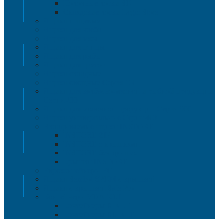
Полочные лотки SK
Складские лотки Logic Store
Ящики пищевые
Ящики для хлеба
Ящики для мяса
Ящики для птицы
Ящики для рыбы
Ящики для цветов
Ящики складные
Ящики овощные Серия 100
Ящики для колбасно-мясной и рыбной продукции
Серия 200
Ящики для молочной продукции Серия 300
Ящики универсальные Серия 400
Вкладываемые ящики INSTORE
INSTORE ZIP
INSTORE с крышками
INSTORE без крышек
Крышки INSTORE
Евроконтейнеры ЕC
Ящики Sembol SPKM с крышкой
Ящики с крышкой Safe Pro
Контейнеры VDA-KLT
Контейнеры R-KLT
Контейнеры RL-KLT