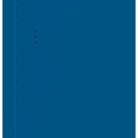
Изделия из полимерного листа
Листовой пластик
Пластиковая мебель
Дизайнерские стулья
Мебель для дома, дачи и кафе
Шезлонги
Столы
Стулья, кресла
Мебель "Уют"
Комоды
Сигнальные ограждения
Дорожные конусы
Гибкие столбики
Сигнальные столбики
HoReCa
Подносы
Металлические полочные стеллажи и мебель
Расходные материалы
Стрейч-пленка
О Компании
Информация о доставке
Способы оплаты
Наши акции!
Закупки
Контакты