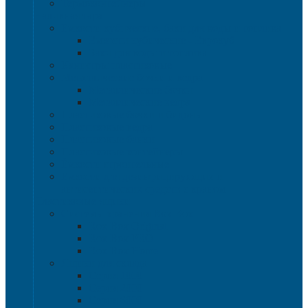
Термоконтейнеры
Наливная тара
Емкости кубические, баки для воды и топлива
Емкости кубические - Еврокуб
Баки для воды и топлива
Канистры пластиковые
Металлические бочки и ведра
Металлические бочки
Металлические ведра
Пластиковые бочки и бидоны
Пластиковые ведра
Пластиковые банки
Пластиковые контейнеры
Ёмкости строительные
Емкости для дезинфицирующих и
антисептических средств с краном
Пластиковые ящики
Системы хранения Rox Box
Rox Box Original
Rox Box PRO
Rox Box Home
Ящики для склада
Серия 1000
Серия 2000
Серия 6000