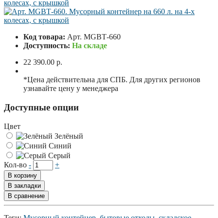
Код товара:
Арт. MGBТ-660
Доступность:
На складе
22 390.00 р.
*Цена действительна для СПБ. Для других регионов
узнавайте цену у менеджера
Доступные опции
Цвет
Зелёный
Синий
Серый
Кол-во
-
+
В корзину
В закладки
В сравнение
Теги:
Мусорный контейнер
,
бытовые отходы
,
складское