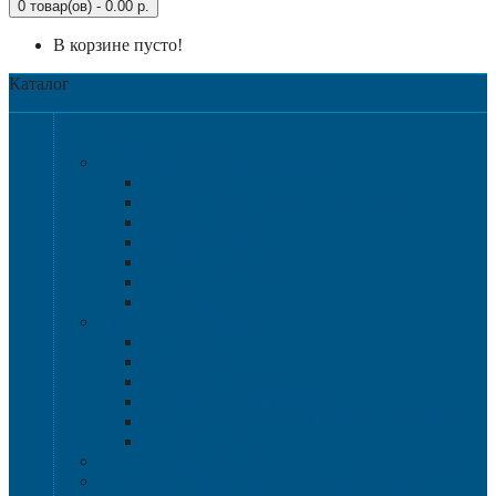
0 товар(ов) - 0.00 р.
В корзине пусто!
Каталог
Категории
Крупногабаритная тара
Крупногабаритные контейнеры
Аксессуары
Разборные контейнера 1200х1000
Размер 1200х800
Размер 1020х640
Размер 1120х1120
Размер 1200х1000
Нестандартные решения
Пластиковые паллеты
1200х800
1200х1000
800х600 и 600х400
Гигиенические паллеты
Специализированные паллеты и решетки
Паллетные борта
Контейнер для сбора и хранения ртутных ламп
Ящики для песка и песочно-соляной смеси