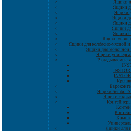
Ящики 
Ящики д
Ящики д
Ящики д
Ящики д
Ящики дл
Ящики с
Ящики овощн
Ящики для колбасно-мясной и
Ящики для молочной 
Ящики универса
Вкладываемые 
INS
INSTORE
INSTOR
Крышк
Евроконт
Ящики Sembol 
Ящики с крыш
Контейнер
Контей
Контей
Крышк
Универсал
Ящики для 