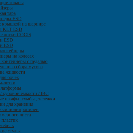
щие товары
айзеры
ая тара
йнеры ЕSD
с крышкой на шарнире
ы KLT ESD
ие лотки COCIS
и ESD
ки ESD
 контейнеры
неры на колесах
и контейнеры с педалью
ельного сбора мусора
ива жидкости
для бочек
ы-лотки
платформы
/ кубовой емкости / IBC
е шкафы, тумбы , тележки
ки для хранения
овый полипропилен
имерного листа
 пластик
мебель
кие стулья