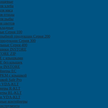
пищевые
ля хлеба
ля мяса
ля птицы
ля рыбы
я цветов
кладные
ые Серия 100
 рыбной продукции Серия 200
продукции Серия 300
льные Серия 400
ящики INSTORE
TORE ZIP
 с крышками
E без крышек
и INSTORE
ейнеры ЕC
SPKM с крышкой
кой Safe Pro
ы VDA-KLT
неры R-KLT
неры RL-KLT
и VDA-KLT
ьные контейнеры
инструмента