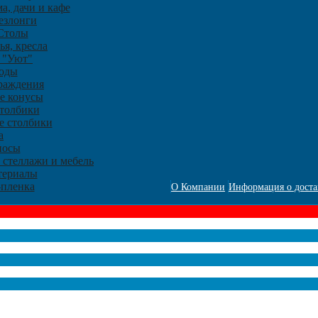
а, дачи и кафе
злонги
Столы
ья, кресла
 "Уют"
оды
раждения
е конусы
столбики
е столбики
a
носы
 стеллажи и мебель
териалы
-пленка
О Компании
Информация о доста