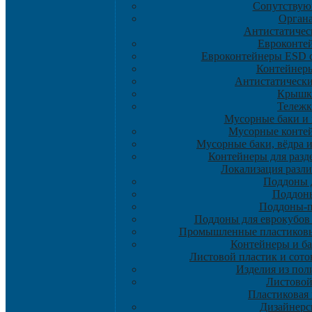
Сопутствую
Орган
Антистатическ
Eвроконте
Евроконтейнеры ESD 
Контейнер
Антистатическ
Крышк
Тележ
Мусорные баки и
Мусорные контей
Мусорные баки, вёдра 
Контейнеры для разд
Локализация разл
Поддоны 
Поддон
Поддоны-
Поддоны для еврокубов 
Промышленные пластиковы
Контейнеры и ба
Листовой пластик и сот
Изделия из пол
Листовой
Пластиковая 
Дизайнерс