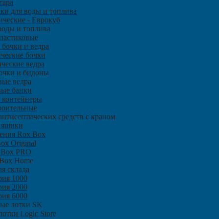
тара
аки для воды и топлива
ические - Еврокуб
воды и топлива
ластиковые
 бочки и ведра
ческие бочки
ческие ведра
очки и бидоны
вые ведра
вые банки
 контейнеры
роительные
нтисептических средств с краном
 ящики
ения Rox Box
ox Original
 Box PRO
 Box Home
я склада
рия 1000
рия 2000
рия 6000
ые лотки SK
отки Logic Store