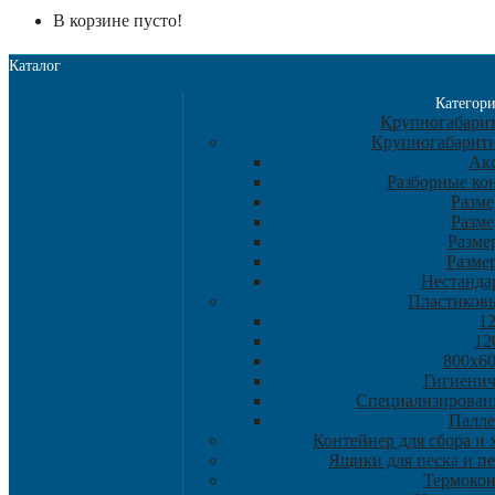
В корзине пусто!
Каталог
Категор
Крупногабарит
Крупногабарит
Ак
Разборные ко
Разме
Разме
Разме
Разме
Нестанда
Пластиков
1
12
800х60
Гигиенич
Специализирован
Палле
Контейнер для сбора и
Ящики для песка и п
Термоко