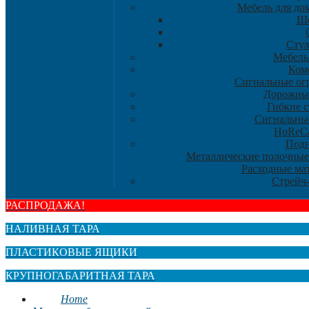
Мебель для дом
Ше
Стул
Мебель
Ком
Сигнальные ог
Дорожны
Гибкие 
Сигнальны
HoReC
Под
Металлические полочные
Расходные ма
Стрейч
РАСПРОДАЖА!
НАЛИВНАЯ ТАРА
ПЛАСТИКОВЫЕ ЯЩИКИ
КРУПНОГАБАРИТНАЯ ТАРА
Home