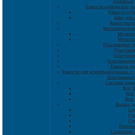
Наливная 
Емкости кубические, б
Емкости куб
Баки для 
Канистры п
Металлические
Металли
Металли
Пластиковые б
Пластико
Пластико
Пластиковые
Ёмкости ст
Емкости для дезинфицирующих и а
Пластиковые
Системы хран
Rox B
Rox
Rox
Ящики дл
Се
Се
Се
Полочн
Складские л