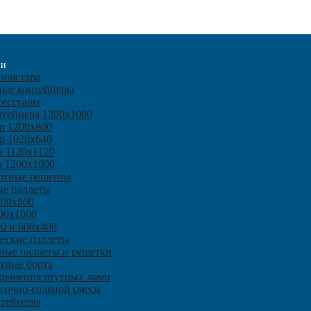
ии
ная тара
ные контейнеры
сессуары
нтейнера 1200х1000
р 1200х800
р 1020х640
р 1120х1120
р 1200х1000
ртные решения
ые паллеты
200х800
00х1000
0 и 600х400
еские паллеты
ные паллеты и решетки
тные борта
 хранения ртутных ламп
есочно-соляной смеси
нтейнеры