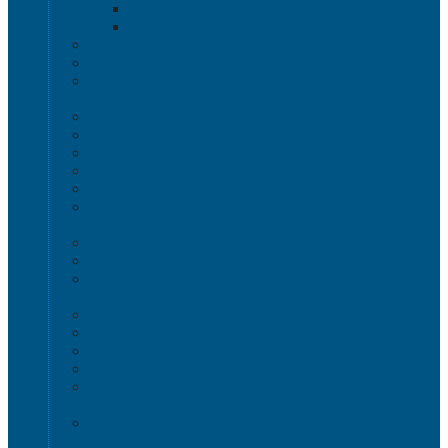
Крышки VDA-KLT
Универсальные контейнеры
Ящики для инструмента
Сопутствующие товары
Органайзеры
Антистатическая тара
Eвроконтейнеры ЕSD
Евроконтейнеры ESD с крышкой на шарнире
Контейнеры KLT ESD
Антистатические лотки COCIS
Крышки ESD
Тележки ESD
Мусорные баки и контейнеры
Мусорные контейнеры на колесах
Мусорные баки, вёдра и контейнеры с педалью
Контейнеры для раздельного сбора мусора
Локализация разлива жидкости
Поддоны для бочек
Поддоны-лотки
Поддоны-платформы
Поддоны для еврокубов / кубовой емкости / IBC
Промышленные пластиковые шкафы, тумбы ,
тележки
Контейнеры и баки для хранения
Листовой пластик и сотовый полипропилен