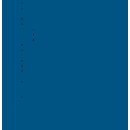
Изделия из полимерного листа
Листовой пластик
Пластиковая мебель
Дизайнерские стулья
Мебель для дома, дачи и кафе
Шезлонги
Столы
Стулья, кресла
Мебель "Уют"
Комоды
Сигнальные ограждения
Дорожные конусы
Гибкие столбики
Сигнальные столбики
HoReCa
Подносы
Металлические полочные стеллажи и мебель
Расходные материалы
Стрейч-пленка
О Компании
Информация о доставке
Способы оплаты
Наши акции!
Закупки
Контакты