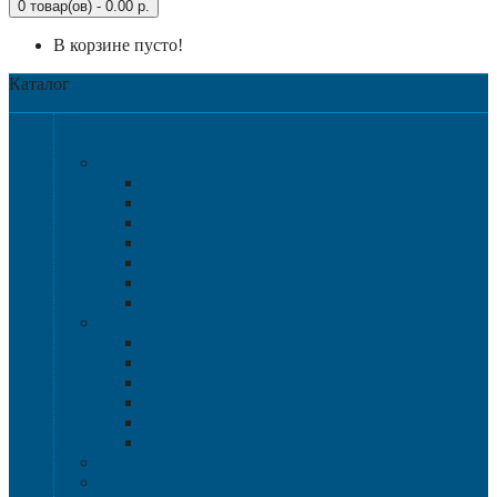
0 товар(ов) - 0.00 р.
В корзине пусто!
Каталог
Категории
Крупногабаритная тара
Крупногабаритные контейнеры
Аксессуары
Разборные контейнера 1200х1000
Размер 1200х800
Размер 1020х640
Размер 1120х1120
Размер 1200х1000
Нестандартные решения
Пластиковые паллеты
1200х800
1200х1000
800х600 и 600х400
Гигиенические паллеты
Специализированные паллеты и решетки
Паллетные борта
Контейнер для сбора и хранения ртутных ламп
Ящики для песка и песочно-соляной смеси