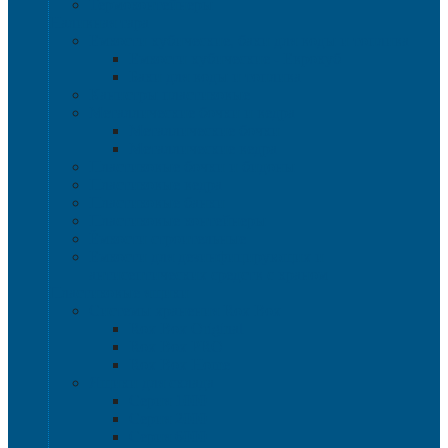
Термоконтейнеры
Наливная тара
Емкости кубические, баки для воды и топлива
Емкости кубические - Еврокуб
Баки для воды и топлива
Канистры пластиковые
Металлические бочки и ведра
Металлические бочки
Металлические ведра
Пластиковые бочки и бидоны
Пластиковые ведра
Пластиковые банки
Пластиковые контейнеры
Ёмкости строительные
Емкости для дезинфицирующих и
антисептических средств с краном
Пластиковые ящики
Системы хранения Rox Box
Rox Box Original
Rox Box PRO
Rox Box Home
Ящики для склада
Серия 1000
Серия 2000
Серия 6000