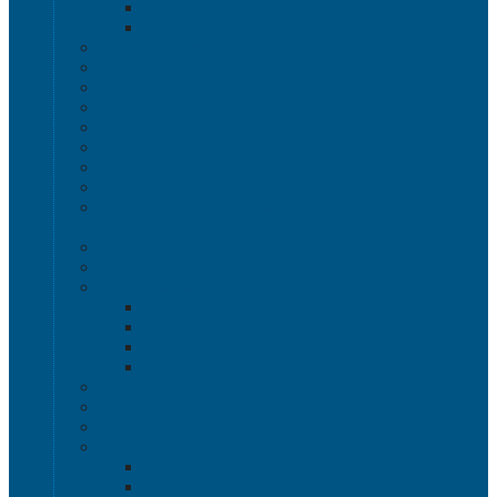
Полочные лотки SK
Складские лотки Logic Store
Ящики пищевые
Ящики для хлеба
Ящики для мяса
Ящики для птицы
Ящики для рыбы
Ящики для цветов
Ящики складные
Ящики овощные Серия 100
Ящики для колбасно-мясной и рыбной продукции
Серия 200
Ящики для молочной продукции Серия 300
Ящики универсальные Серия 400
Вкладываемые ящики INSTORE
INSTORE ZIP
INSTORE с крышками
INSTORE без крышек
Крышки INSTORE
Евроконтейнеры ЕC
Ящики Sembol SPKM с крышкой
Ящики с крышкой Safe Pro
Контейнеры VDA-KLT
Контейнеры R-KLT
Контейнеры RL-KLT