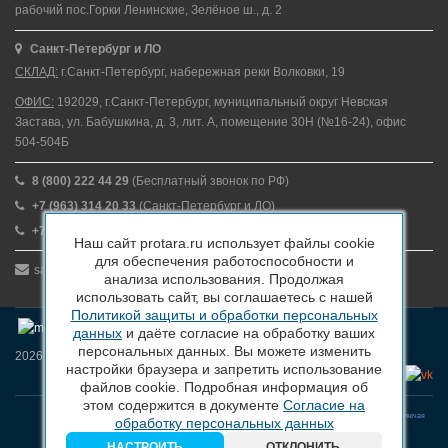
рабочий пос.Горки Ленинские, Зелёное ш., д. 2
Санкт-Петербург и ЛО
СКЛАД:
г.Санкт-Петербург, набережная реки Волковки, 19
ОФИС:
192029, г.Санкт-Петербург, муниципальный округ Невская
Застава, ул. Бабушкина, д. 3, лит. А, помещение 30Н (№16-24), офис
504-504Б
8 (800) 222 44 29
(Бесплатный звонок по РФ)
+7 (963) 314 20 33
(Санкт-Петербург и ЛО)
+7 (963) 314 20 33
(Москва и МО)
Наш сайт protara.ru использует файлы cookie
для обеспечения работоспособности и
sales@protara.ru
анализа использования. Продолжая
использовать сайт, вы соглашаетесь с нашей
Политикой защиты и обработки персональных
данных
и даёте согласие на обработку ваших
персональных данных. Вы можете изменить
2026 © ПроТара - Производство и продажа пластиковой тары
настройки браузера и запретить использование
файлов cookie. Подробная информация об
этом содержится в документе
Согласие на
Вся информация, размещенная на веб-сайте protara.ru и всех поддоменах сайта protara.ru включая
обработку персональных данных
тексты, графические материалы, шрифт, элементы дизайна, товарные знаки и иллюстрации/
фотографии, охраняется в соответствии с законодательством РФ
НАСТРОИТЬ
ОТКЛОНИТЬ