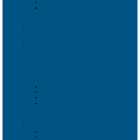
Полочные лотки SK
Складские лотки Logic Store
Ящики пищевые
Ящики для хлеба
Ящики для мяса
Ящики для птицы
Ящики для рыбы
Ящики для цветов
Ящики складные
Ящики овощные Серия 100
Ящики для колбасно-мясной и рыбной продукции
Серия 200
Ящики для молочной продукции Серия 300
Ящики универсальные Серия 400
Вкладываемые ящики INSTORE
INSTORE ZIP
INSTORE с крышками
INSTORE без крышек
Крышки INSTORE
Евроконтейнеры ЕC
Ящики Sembol SPKM с крышкой
Ящики с крышкой Safe Pro
Контейнеры VDA-KLT
Контейнеры R-KLT
Контейнеры RL-KLT