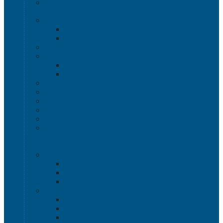
Термоконтейнеры
Наливная тара
Емкости кубические, баки для воды и топлива
Емкости кубические - Еврокуб
Баки для воды и топлива
Канистры пластиковые
Металлические бочки и ведра
Металлические бочки
Металлические ведра
Пластиковые бочки и бидоны
Пластиковые ведра
Пластиковые банки
Пластиковые контейнеры
Ёмкости строительные
Емкости для дезинфицирующих и
антисептических средств с краном
Пластиковые ящики
Системы хранения Rox Box
Rox Box Original
Rox Box PRO
Rox Box Home
Ящики для склада
Серия 1000
Серия 2000
Серия 6000