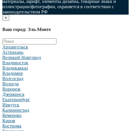
материалы, шрифт, элементы дизайна, товарные знаки и
иллюстрации/фотографии, охраняется в соответствии с
законодательством РФ
×
Ваш город: Эль-Монте
Архангельск
Астрахань
Великий Новгород
Владивосток
Владикавказ
Владимир
Волгоград
Вологда
Воронеж
Дзержинск
Екатеринбург
Иркутск
Калининград
Кемерово
Киров
Кострома