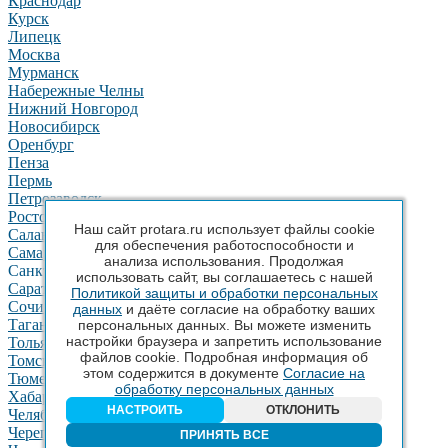
Краснодар
Курск
Липецк
Москва
Мурманск
Набережные Челны
Нижний Новгород
Новосибирск
Оренбург
Пенза
Пермь
Петрозаводск
Ростов-на-Дону
Наш сайт protara.ru использует файлы cookie
Салават
для обеспечения работоспособности и
Самара
анализа использования. Продолжая
Санкт-Петербург
использовать сайт, вы соглашаетесь с нашей
Саратов
Политикой защиты и обработки персональных
Сочи
данных
и даёте согласие на обработку ваших
Таганрог
персональных данных. Вы можете изменить
настройки браузера и запретить использование
Тольятти
файлов cookie. Подробная информация об
Томск
этом содержится в документе
Согласие на
Тюмень
обработку персональных данных
Хабаровск
НАСТРОИТЬ
ОТКЛОНИТЬ
Челябинск
Череповец
ПРИНЯТЬ ВСЕ