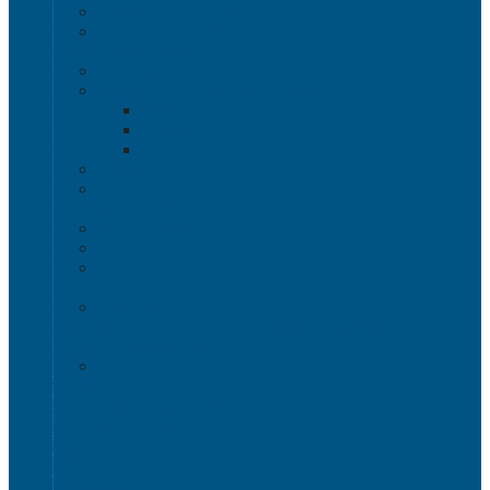
Изделия из полимерного листа
Листовой пластик
Пластиковая мебель
Дизайнерские стулья
Мебель для дома, дачи и кафе
Шезлонги
Столы
Стулья, кресла
Мебель "Уют"
Комоды
Сигнальные ограждения
Дорожные конусы
Гибкие столбики
Сигнальные столбики
HoReCa
Подносы
Металлические полочные стеллажи и мебель
Расходные материалы
Стрейч-пленка
О Компании
Информация о доставке
Способы оплаты
Наши акции!
Закупки
Контакты