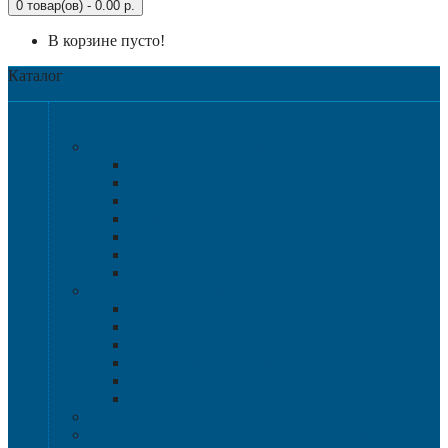
0 товар(ов) - 0.00 р.
В корзине пусто!
Каталог
Категории
Крупногабаритная тара
Крупногабаритные контейнеры
Аксессуары
Разборные контейнера 1200х1000
Размер 1200х800
Размер 1020х640
Размер 1120х1120
Размер 1200х1000
Нестандартные решения
Пластиковые паллеты
1200х800
1200х1000
800х600 и 600х400
Гигиенические паллеты
Специализированные паллеты и решетки
Паллетные борта
Контейнер для сбора и хранения ртутных ламп
Ящики для песка и песочно-соляной смеси