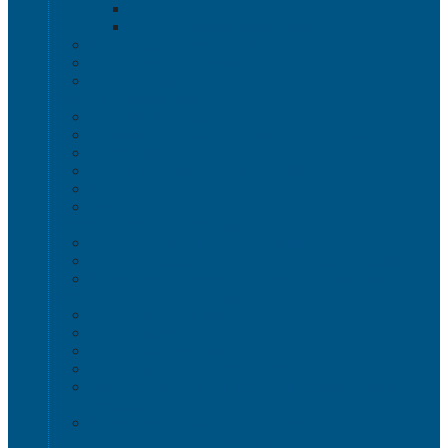
Крышки VDA-KLT
Универсальные контейнеры
Ящики для инструмента
Сопутствующие товары
Органайзеры
Антистатическая тара
Eвроконтейнеры ЕSD
Евроконтейнеры ESD с крышкой на шарнире
Контейнеры KLT ESD
Антистатические лотки COCIS
Крышки ESD
Тележки ESD
Мусорные баки и контейнеры
Мусорные контейнеры на колесах
Мусорные баки, вёдра и контейнеры с педалью
Контейнеры для раздельного сбора мусора
Локализация разлива жидкости
Поддоны для бочек
Поддоны-лотки
Поддоны-платформы
Поддоны для еврокубов / кубовой емкости / IBC
Промышленные пластиковые шкафы, тумбы ,
тележки
Контейнеры и баки для хранения
Листовой пластик и сотовый полипропилен