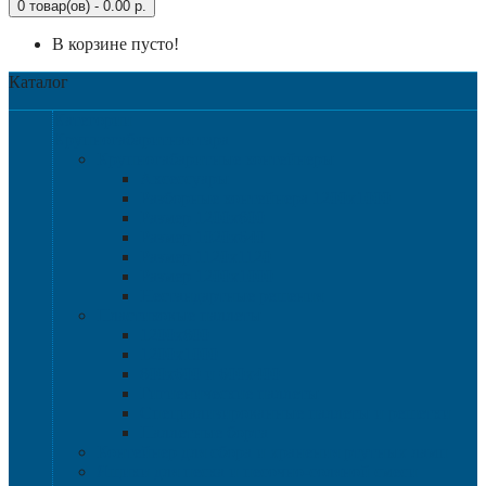
0 товар(ов) - 0.00 р.
В корзине пусто!
Каталог
Категории
Крупногабаритная тара
Крупногабаритные контейнеры
Аксессуары
Разборные контейнера 1200х1000
Размер 1200х800
Размер 1020х640
Размер 1120х1120
Размер 1200х1000
Нестандартные решения
Пластиковые паллеты
1200х800
1200х1000
800х600 и 600х400
Гигиенические паллеты
Специализированные паллеты и решетки
Паллетные борта
Контейнер для сбора и хранения ртутных ламп
Ящики для песка и песочно-соляной смеси