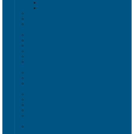
Крышки VDA-KLT
Универсальные контейнеры
Ящики для инструмента
Сопутствующие товары
Органайзеры
Антистатическая тара
Eвроконтейнеры ЕSD
Евроконтейнеры ESD с крышкой на шарнире
Контейнеры KLT ESD
Антистатические лотки COCIS
Крышки ESD
Тележки ESD
Мусорные баки и контейнеры
Мусорные контейнеры на колесах
Мусорные баки, вёдра и контейнеры с педалью
Контейнеры для раздельного сбора мусора
Локализация разлива жидкости
Поддоны для бочек
Поддоны-лотки
Поддоны-платформы
Поддоны для еврокубов / кубовой емкости / IBC
Промышленные пластиковые шкафы, тумбы ,
тележки
Контейнеры и баки для хранения
Листовой пластик и сотовый полипропилен