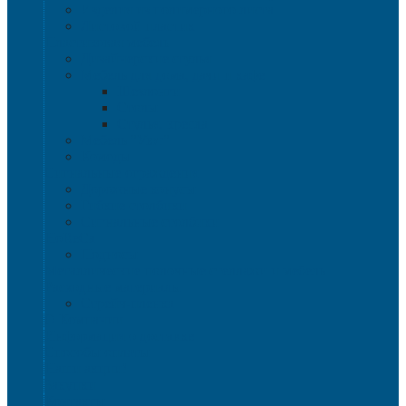
Изделия из полимерного листа
Листовой пластик
Пластиковая мебель
Дизайнерские стулья
Мебель для дома, дачи и кафе
Шезлонги
Столы
Стулья, кресла
Мебель "Уют"
Комоды
Сигнальные ограждения
Дорожные конусы
Гибкие столбики
Сигнальные столбики
HoReCa
Подносы
Металлические полочные стеллажи и мебель
Расходные материалы
Стрейч-пленка
О Компании
Информация о доставке
Способы оплаты
Наши акции!
Закупки
Контакты