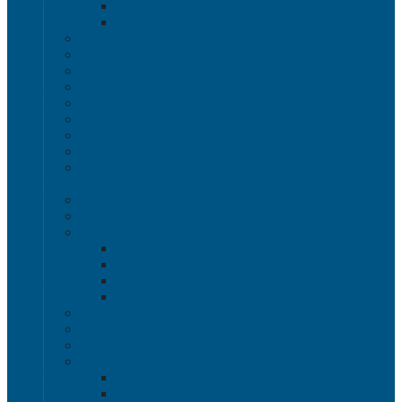
Полочные лотки SK
Складские лотки Logic Store
Ящики пищевые
Ящики для хлеба
Ящики для мяса
Ящики для птицы
Ящики для рыбы
Ящики для цветов
Ящики складные
Ящики овощные Серия 100
Ящики для колбасно-мясной и рыбной продукции
Серия 200
Ящики для молочной продукции Серия 300
Ящики универсальные Серия 400
Вкладываемые ящики INSTORE
INSTORE ZIP
INSTORE с крышками
INSTORE без крышек
Крышки INSTORE
Евроконтейнеры ЕC
Ящики Sembol SPKM с крышкой
Ящики с крышкой Safe Pro
Контейнеры VDA-KLT
Контейнеры R-KLT
Контейнеры RL-KLT