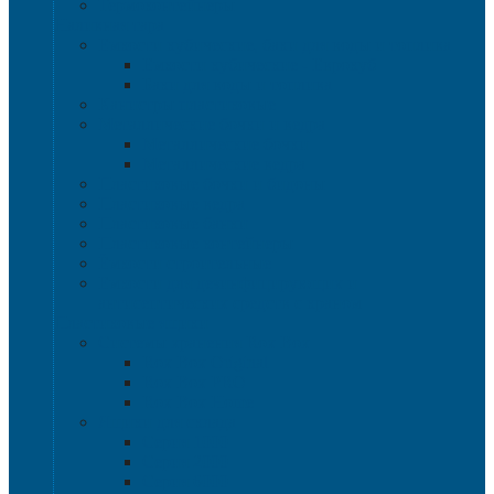
Термоконтейнеры
Наливная тара
Емкости кубические, баки для воды и топлива
Емкости кубические - Еврокуб
Баки для воды и топлива
Канистры пластиковые
Металлические бочки и ведра
Металлические бочки
Металлические ведра
Пластиковые бочки и бидоны
Пластиковые ведра
Пластиковые банки
Пластиковые контейнеры
Ёмкости строительные
Емкости для дезинфицирующих и
антисептических средств с краном
Пластиковые ящики
Системы хранения Rox Box
Rox Box Original
Rox Box PRO
Rox Box Home
Ящики для склада
Серия 1000
Серия 2000
Серия 6000