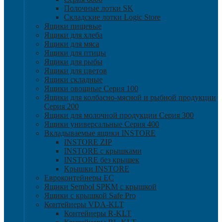
Полочные лотки SK
Складские лотки Logic Store
Ящики пищевые
Ящики для хлеба
Ящики для мяса
Ящики для птицы
Ящики для рыбы
Ящики для цветов
Ящики складные
Ящики овощные Серия 100
Ящики для колбасно-мясной и рыбной продукции
Серия 200
Ящики для молочной продукции Серия 300
Ящики универсальные Серия 400
Вкладываемые ящики INSTORE
INSTORE ZIP
INSTORE с крышками
INSTORE без крышек
Крышки INSTORE
Евроконтейнеры ЕC
Ящики Sembol SPKM с крышкой
Ящики с крышкой Safe Pro
Контейнеры VDA-KLT
Контейнеры R-KLT