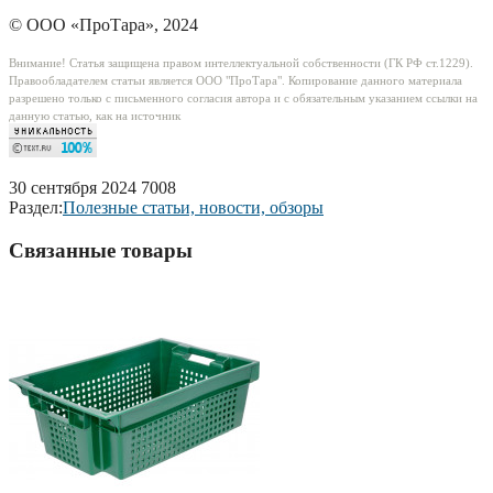
© ООО «ПроТара», 2024
Внимание! Статья защищена правом интеллектуальной собственности (ГК РФ ст.1229).
Правообладателем статьи является ООО "ПроТара". Копирование данного материала
разрешено только c письменного согласия автора и с обязательным указанием ссылки на
данную статью, как на источник
30 сентября 2024
7008
Раздел:
Полезные статьи, новости, обзоры
Связанные товары