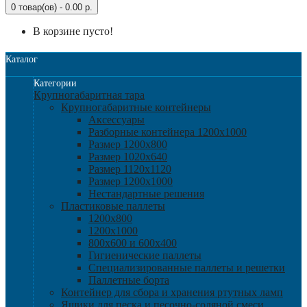
0 товар(ов) - 0.00 р.
В корзине пусто!
Каталог
Категории
Крупногабаритная тара
Крупногабаритные контейнеры
Аксессуары
Разборные контейнера 1200х1000
Размер 1200х800
Размер 1020х640
Размер 1120х1120
Размер 1200х1000
Нестандартные решения
Пластиковые паллеты
1200х800
1200х1000
800х600 и 600х400
Гигиенические паллеты
Специализированные паллеты и решетки
Паллетные борта
Контейнер для сбора и хранения ртутных ламп
Ящики для песка и песочно-соляной смеси