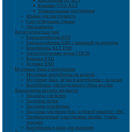
Контейнеры RL-KLT
Крышки VDA-KLT
Универсальные контейнеры
Ящики для инструмента
Сопутствующие товары
Органайзеры
Антистатическая тара
Eвроконтейнеры ЕSD
Евроконтейнеры ESD с крышкой на шарнире
Контейнеры KLT ESD
Антистатические лотки COCIS
Крышки ESD
Тележки ESD
Мусорные баки и контейнеры
Мусорные контейнеры на колесах
Мусорные баки, вёдра и контейнеры с педалью
Контейнеры для раздельного сбора мусора
Локализация разлива жидкости
Поддоны для бочек
Поддоны-лотки
Поддоны-платформы
Поддоны для еврокубов / кубовой емкости / IBC
Промышленные пластиковые шкафы, тумбы ,
тележки
Контейнеры и баки для хранения