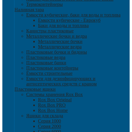
Термоконтейнеры
Наливная тара
Емкости кубические, баки для воды и топлива
Емкости кубические - Еврокуб
Баки для воды и топлива
Канистры пластиковые
Металлические бочки и ведра
Металлические бочки
Металлические ведра
Пластиковые бочки и бидоны
Пластиковые ведра
Пластиковые банки
Пластиковые контейнеры
Ёмкости строительные
Емкости для дезинфицирующих и
антисептических средств с краном
Пластиковые ящики
Системы хранения Rox Box
Rox Box Original
Rox Box PRO
Rox Box Home
Ящики для склада
Серия 1000
Серия 2000
Серия 6000