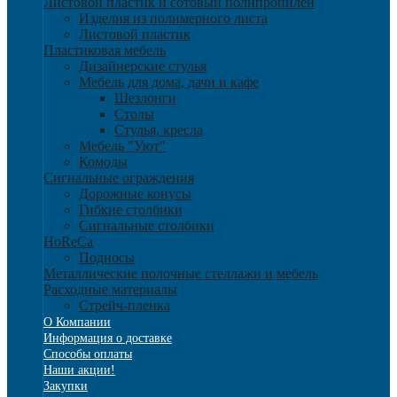
Листовой пластик и сотовый полипропилен
Изделия из полимерного листа
Листовой пластик
Пластиковая мебель
Дизайнерские стулья
Мебель для дома, дачи и кафе
Шезлонги
Столы
Стулья, кресла
Мебель "Уют"
Комоды
Сигнальные ограждения
Дорожные конусы
Гибкие столбики
Сигнальные столбики
HoReCa
Подносы
Металлические полочные стеллажи и мебель
Расходные материалы
Стрейч-пленка
О Компании
Информация о доставке
Способы оплаты
Наши акции!
Закупки