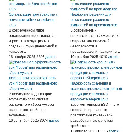
Организация пространства с
Надёжные решения для
помощью гибких столбиков
локализации разливов
ССУ
жидкостей на производстве
В современном мире
В современных
организация пространства
производственных условиях
играет ключевую роль в
вопросы экологической
создании функциональной и
безопасности и
комфорт...
предотвращения аварийны...
16 ноября 2025
2286
далее
19 октября 2025
4019
далее
Доказанная эффективность
урн "Город" для раздельного
Надёжность хранения и
сбора мусора
транспортировки электронной
В последние годы вопрос
продукции с помощью
эффективности систем
евроконтейнеров ESD
раздельного сбора мусора
Евро контейнеры ESD — это
становится всё более
специализированные
актуальны...
пластиковые контейнеры,
16 сентября 2025
3974
далее
разработанные с учётом
требован...
11 августа 2025
19156
далее