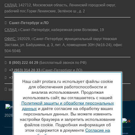
СКЛАД:
142712, Московская область, Ленинский городской округ,
рабочий пос.Горки Ленинские, Зелёное ш., д. 2
Санкт-Петербург и ЛО
СКЛАД:
г.Санкт-Петербург, набережная реки Волковки, 19
ОФИС:
192029, г.Санкт-Петербург, муниципальный округ Невская
Застава, ул. Бабушкина, д. 3, лит. А, помещение 30Н (№16-24), офис
504-504Б
8 (800) 222 44 29
(Бесплатный звонок по РФ)
+7 (963) 314 20 33
(Санкт-Петербург и ЛО)
+7 (963) 314 20 33
(Москва и МО)
Наш сайт protara.ru использует файлы cookie
для обеспечения работоспособности и
sales@protara.ru
анализа использования. Продолжая
использовать сайт, вы соглашаетесь с нашей
Политикой защиты и обработки персональных
данных
и даёте согласие на обработку ваших
персональных данных. Вы можете изменить
2026 © ПроТара - Производство и продажа пластиковой тары
настройки браузера и запретить использование
файлов cookie. Подробная информация об
этом содержится в документе
Согласие на
Вся информация, размещенная на веб-сайте protara.ru и всех поддоменах сайта protara.ru включая