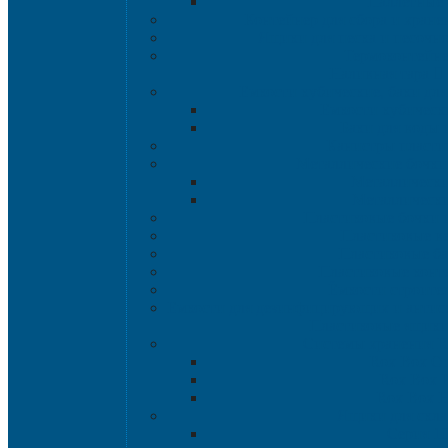
Паллетные 
Контейнер для сбора и хране
Ящики для песка и песочно
Термоконтейн
Наливная тара
Емкости кубические, баки дл
Емкости кубическ
Баки для воды 
Канистры пласти
Металлические бочки
Металлически
Металлически
Пластиковые бочки 
Пластиковые в
Пластиковые б
Пластиковые конт
Ёмкости строите
Емкости для дезинфицирующих и антисе
Пластиковые ящик
Системы хранения 
Rox Box Ori
Rox Box 
Rox Box 
Ящики для скл
Серия 1