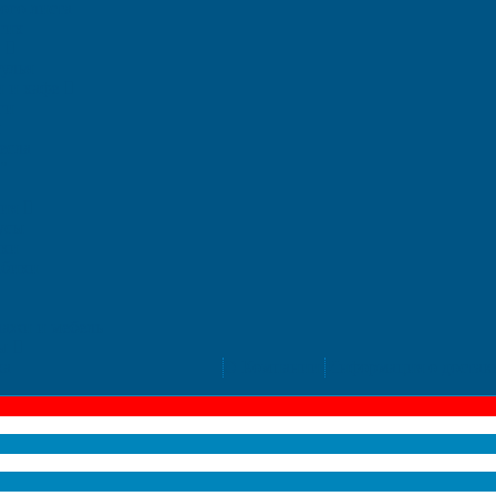
ого листа
тик
ь
улья
и и кафе
ги
ы
есла
"
ния
усы
ики
лбики
ажи и мебель
лы
ка
О Компании
Информация о достав