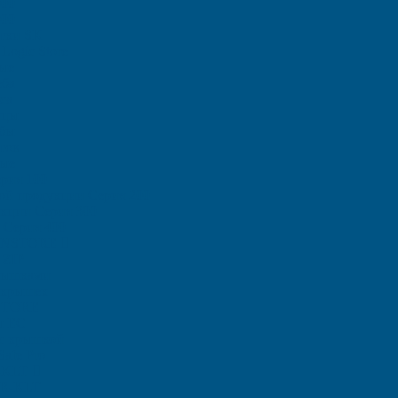
000
000
тки SK
Logic Store
ые
еба
са
ицы
ыбы
тов
ные
рия 100
ой продукции Серия 200
кции Серия 300
 Серия 400
 INSTORE
 ZIP
рышками
 крышек
STORE
ы ЕC
с крышкой
afe Pro
-KLT
 R-KLT