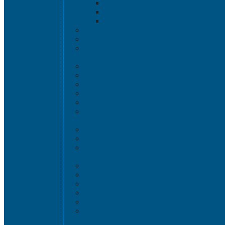
Контейнеры 
Крышки VD
Универсальные 
Ящики для инстр
Сопутствующие т
Органайзер
Антистатическая та
Eвроконтейнеры
Евроконтейнеры ESD с кры
Контейнеры KL
Антистатические ло
Крышки ES
Тележки ES
Мусорные баки и конте
Мусорные контейнеры 
Мусорные баки, вёдра и конт
Контейнеры для раздельног
Локализация разлива жи
Поддоны для б
Поддоны-лот
Поддоны-платф
Поддоны для еврокубов / кубо
Промышленные пластиковые шка
Контейнеры и баки дл
Листовой пластик и сотовый 