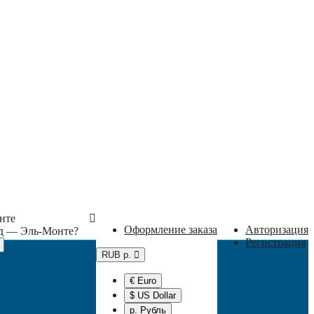
нте
Оформление заказа
Авторизация
од —
Эль-Монте
?
Регистрация
RUB р.
€ Euro
$ US Dollar
р. Рубль