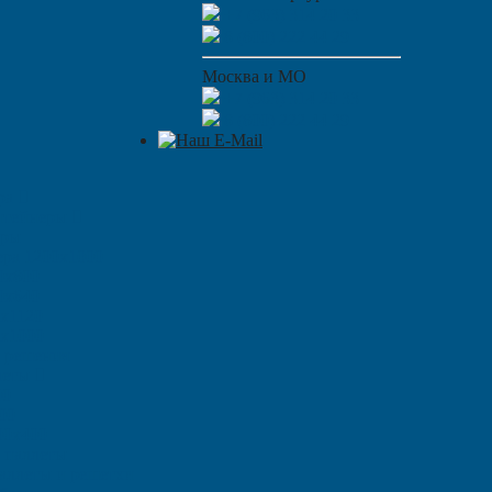
+7 (963) 314 20 33
8 (800) 222 44 29
Москва и МО
+7 (963) 314 20 33
8 (800) 222 44 29
ара
нтейнеры
ары
ера 1200х1000
0х800
0х640
0х1120
0х1000
 решения
леты
00
00
00х400
 паллеты
аллеты и решетки