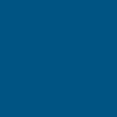
борта
ния ртутных ламп
-соляной смеси
еры
я воды и топлива
ие - Еврокуб
и топлива
ковые
 и ведра
е бочки
е ведра
и бидоны
едра
анки
ейнеры
льные
птических средств с краном
и
Rox Box
ginal
PRO
Home
ада
000