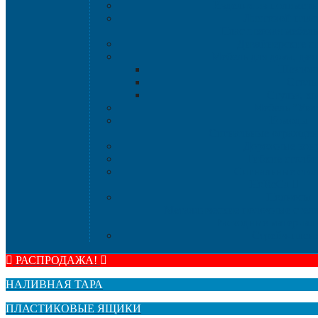
Изделия из полимерн
Листовой плас
Пластиковая мебел
Дизайнерские ст
Мебель для дома, дач
Шезлон
Стол
Стулья, кр
Мебель "Уют
Комоды
Сигнальные огражде
Дорожные кон
Гибкие столб
Сигнальные сто
HoReCa
Подносы
Металлические полочные стелл
Расходные материа
Стрейч-плен
РАСПРОДАЖА!
НАЛИВНАЯ ТАРА
ПЛАСТИКОВЫЕ ЯЩИКИ