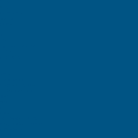
RL-KLT
A-KLT
контейнеры
умента
овары
ы
ра
 ЕSD
шкой на шарнире
T ESD
тки COCIS
D
D
йнеры
на колесах
ейнеры с педалью
о сбора мусора
дкости
очек
ки
ормы
вой емкости / IBC
фы, тумбы , тележки
я хранения
полипропилен