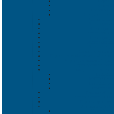
Серия 2
Серия 6
Полочные ло
Складские лотки 
Ящики пищев
Ящики для хл
Ящики для мя
Ящики для пт
Ящики для р
Ящики для цве
Ящики склад
Ящики овощные Се
Ящики для колбасно-мясной и рыбн
Ящики для молочной проду
Ящики универсальные
Вкладываемые ящики
INSTORE
INSTORE с к
INSTORE без
Крышки IN
Евроконтейнер
Ящики Sembol SPKM 
Ящики с крышкой S
Контейнеры VDA
Контейнеры