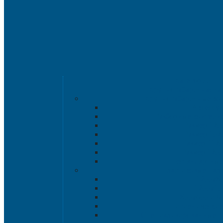
Категории
Крупногабаритная т
Крупногабаритные ко
Аксессу
Разборные контейн
Размер 120
Размер 102
Размер 112
Размер 120
Нестандартные
Пластиковые пал
1200х8
1200х10
800х600 и 6
Гигиенические
Специализированные п