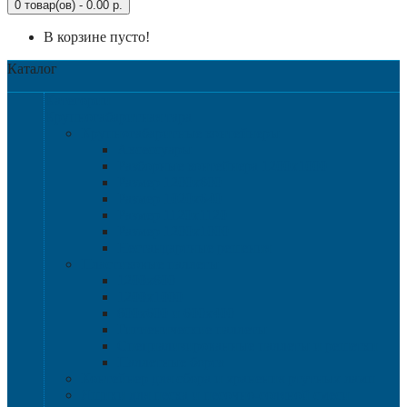
0 товар(ов) - 0.00 р.
В корзине пусто!
Каталог
Категории
Крупногабаритная тара
Крупногабаритные контейнеры
Аксессуары
Разборные контейнера 1200х1000
Размер 1200х800
Размер 1020х640
Размер 1120х1120
Размер 1200х1000
Нестандартные решения
Пластиковые паллеты
1200х800
1200х1000
800х600 и 600х400
Гигиенические паллеты
Специализированные паллеты и решетки
Паллетные борта
Контейнер для сбора и хранения ртутных ламп
Ящики для песка и песочно-соляной смеси