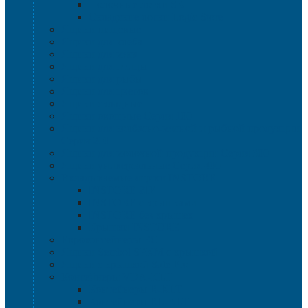
Полочные лотки SK
Складские лотки Logic Store
Ящики пищевые
Ящики для хлеба
Ящики для мяса
Ящики для птицы
Ящики для рыбы
Ящики для цветов
Ящики складные
Ящики овощные Серия 100
Ящики для колбасно-мясной и рыбной продукции
Серия 200
Ящики для молочной продукции Серия 300
Ящики универсальные Серия 400
Вкладываемые ящики INSTORE
INSTORE ZIP
INSTORE с крышками
INSTORE без крышек
Крышки INSTORE
Евроконтейнеры ЕC
Ящики Sembol SPKM с крышкой
Ящики с крышкой Safe Pro
Контейнеры VDA-KLT
Контейнеры R-KLT
Контейнеры RL-KLT