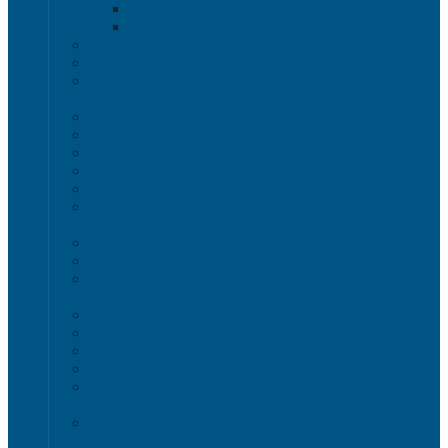
Крышки VDA-KLT
Универсальные контейнеры
Ящики для инструмента
Сопутствующие товары
Органайзеры
Антистатическая тара
Eвроконтейнеры ЕSD
Евроконтейнеры ESD с крышкой на шарнире
Контейнеры KLT ESD
Антистатические лотки COCIS
Крышки ESD
Тележки ESD
Мусорные баки и контейнеры
Мусорные контейнеры на колесах
Мусорные баки, вёдра и контейнеры с педалью
Контейнеры для раздельного сбора мусора
Локализация разлива жидкости
Поддоны для бочек
Поддоны-лотки
Поддоны-платформы
Поддоны для еврокубов / кубовой емкости / IBC
Промышленные пластиковые шкафы, тумбы ,
тележки
Контейнеры и баки для хранения
Листовой пластик и сотовый полипропилен