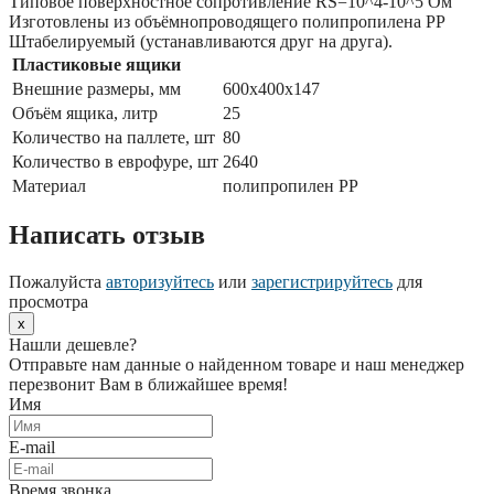
Типовое поверхностное сопротивление RS=10^4-10^5 Ом
Изготовлены из объёмнопроводящего полипропилена PP
Штабелируемый (устанавливаются друг на друга).
Пластиковые ящики
Внешние размеры, мм
600x400x147
Объём ящика, литр
25
Количество на паллете, шт
80
Количество в еврофуре, шт
2640
Материал
полипропилен PP
Написать отзыв
Пожалуйста
авторизуйтесь
или
зарегистрируйтесь
для
просмотра
x
Нашли дешевле?
Отправьте нам данные о найденном товаре и наш менеджер
перезвонит Вам в ближайшее время!
Имя
E-mail
Время звонка