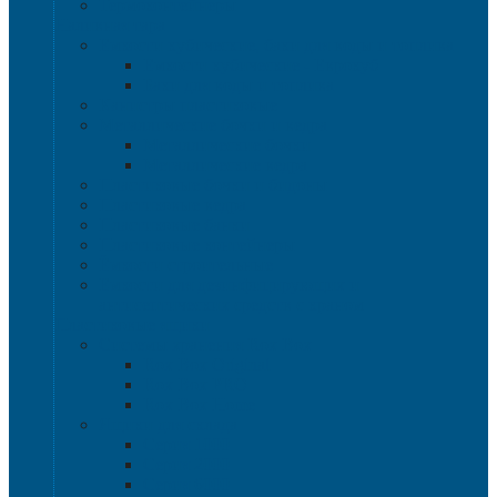
Термоконтейнеры
Наливная тара
Емкости кубические, баки для воды и топлива
Емкости кубические - Еврокуб
Баки для воды и топлива
Канистры пластиковые
Металлические бочки и ведра
Металлические бочки
Металлические ведра
Пластиковые бочки и бидоны
Пластиковые ведра
Пластиковые банки
Пластиковые контейнеры
Ёмкости строительные
Емкости для дезинфицирующих и
антисептических средств с краном
Пластиковые ящики
Системы хранения Rox Box
Rox Box Original
Rox Box PRO
Rox Box Home
Ящики для склада
Серия 1000
Серия 2000
Серия 6000