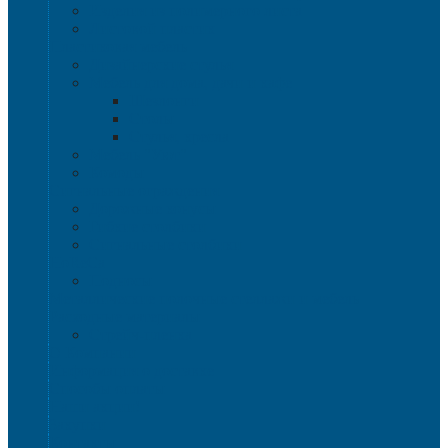
Изделия из полимерного листа
Листовой пластик
Пластиковая мебель
Дизайнерские стулья
Мебель для дома, дачи и кафе
Шезлонги
Столы
Стулья, кресла
Мебель "Уют"
Комоды
Сигнальные ограждения
Дорожные конусы
Гибкие столбики
Сигнальные столбики
HoReCa
Подносы
Металлические полочные стеллажи и мебель
Расходные материалы
Стрейч-пленка
О Компании
Информация о доставке
Способы оплаты
Наши акции!
Закупки
Контакты