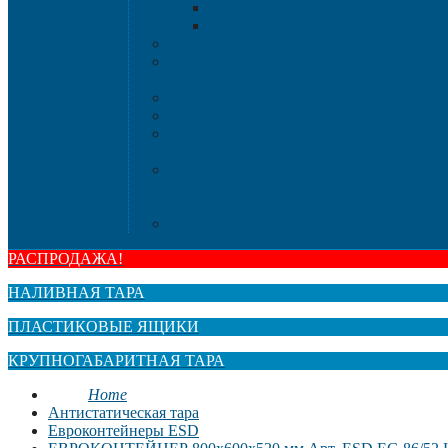
Стол
Стулья, к
Мебель "Ую
Комоды
Сигнальные огражд
Дорожные кон
Гибкие столб
Сигнальные сто
HoReCa
Подносы
Металлические полочные стел
Расходные материа
Стрейч-плен
РАСПРОДАЖА!
НАЛИВНАЯ ТАРА
ПЛАСТИКОВЫЕ ЯЩИКИ
КРУПНОГАБАРИТНАЯ ТАРА
Home
Антистатическая тара
Eвроконтейнеры ЕSD