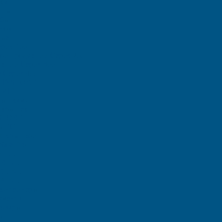
са
ицы
ыбы
тов
ные
рия 100
ой продукции Серия 200
кции Серия 300
 Серия 400
и INSTORE
 ZIP
рышками
 крышек
STORE
ы ЕC
с крышкой
afe Pro
A-KLT
 R-KLT
 RL-KLT
A-KLT
контейнеры
умента
товары
ы