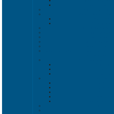
Емкости кубическ
Баки для воды 
Канистры пласт
Металлические бочк
Металлически
Металлически
Пластиковые бочки 
Пластиковые в
Пластиковые б
Пластиковые кон
Ёмкости строите
Емкости для дезинфицирующих и антисе
Пластиковые ящи
Системы хранения 
Rox Box Or
Rox Box
Rox Box 
Ящики для скл
Серия 1
Серия 2
Серия 6
Полочные л
Складские лотки 
Ящики пище
Ящики для хл