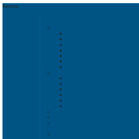
Каталог
Категории
Крупногабаритная т
Крупногабаритные к
Аксессу
Разборные контейн
Размер 120
Размер 102
Размер 112
Размер 120
Нестандартны
Пластиковые па
1200х8
1200х10
800х600 и 6
Гигиенические
Специализированные п
Паллетные 
Контейнер для сбора и хран
Ящики для песка и песочн
Термоконтейн
Наливная тара
Емкости кубические, баки д