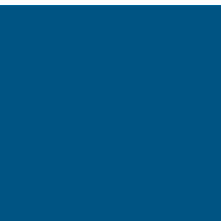
ара
онтейнеры
ары
ера 1200х1000
0х800
0х640
0х1120
0х1000
е решения
ллеты
00
00
00х400
 паллеты
аллеты и решетки
борта
ения ртутных ламп
о-соляной смеси
еры
ля воды и топлива