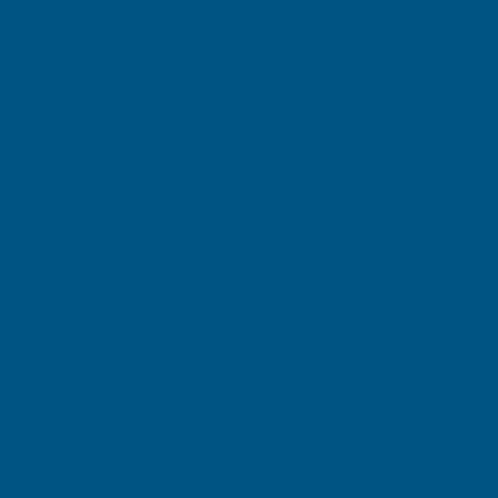
ие - Еврокуб
и топлива
иковые
и и ведра
е бочки
е ведра
и бидоны
едра
анки
тейнеры
льные
птических средств с краном
ки
Rox Box
iginal
 PRO
Home
ада
000
000
000
отки SK
Logic Store
вые
еба