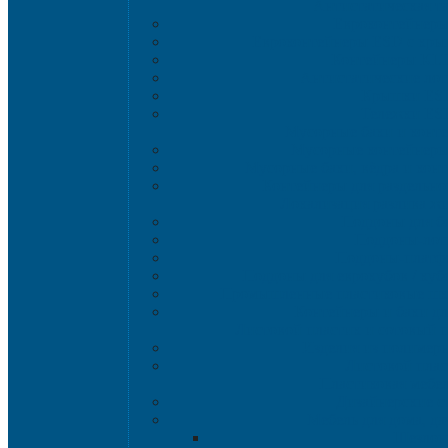
Антистатическая т
Eвроконтейнер
Евроконтейнеры ESD с кры
Контейнеры KL
Антистатические ло
Крышки ES
Тележки ES
Мусорные баки и конт
Мусорные контейнеры 
Мусорные баки, вёдра и кон
Контейнеры для раздельно
Локализация разлива ж
Поддоны для б
Поддоны-лот
Поддоны-платф
Поддоны для еврокубов / куб
Промышленные пластиковые шка
Контейнеры и баки дл
Листовой пластик и сотовый 
Изделия из полимерн
Листовой плас
Пластиковая мебе
Дизайнерские с
Мебель для дома, да
Шезлон