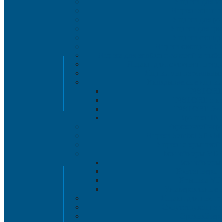
Ящики для мя
Ящики для пт
Ящики для р
Ящики для цве
Ящики склад
Ящики овощные Се
Ящики для колбасно-мясной и рыбн
Ящики для молочной проду
Ящики универсальные
Вкладываемые ящик
INSTORE
INSTORE с к
INSTORE без
Крышки IN
Евроконтейнер
Ящики Sembol SPKM 
Ящики с крышкой S
Контейнеры VD
Контейнеры
Контейнеры
Крышки VD
Универсальные 
Ящики для инстр
Сопутствующие 
Органайзер