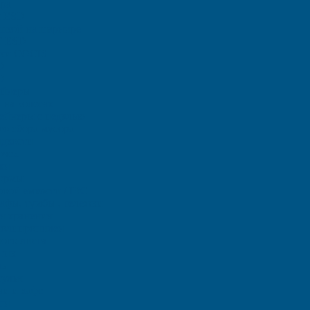
ара
ы ЕSD
шкой на шарнире
T ESD
тки COCIS
D
D
ейнеры
на колесах
тейнеры с педалью
го сбора мусора
идкости
очек
ки
ормы
овой емкости / IBC
фы, тумбы , тележки
я хранения
полипропилен
ого листа
тик
ль
тулья
чи и кафе
ги