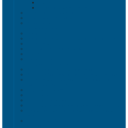
Крышки VDA-KLT
Универсальные контейнеры
Ящики для инструмента
Сопутствующие товары
Органайзеры
Антистатическая тара
Eвроконтейнеры ЕSD
Евроконтейнеры ESD с крышкой на шарнире
Контейнеры KLT ESD
Антистатические лотки COCIS
Крышки ESD
Тележки ESD
Мусорные баки и контейнеры
Мусорные контейнеры на колесах
Мусорные баки, вёдра и контейнеры с педалью
Контейнеры для раздельного сбора мусора
Локализация разлива жидкости
Поддоны для бочек
Поддоны-лотки
Поддоны-платформы
Поддоны для еврокубов / кубовой емкости / IBC
Промышленные пластиковые шкафы, тумбы ,
тележки
Контейнеры и баки для хранения
Листовой пластик и сотовый полипропилен