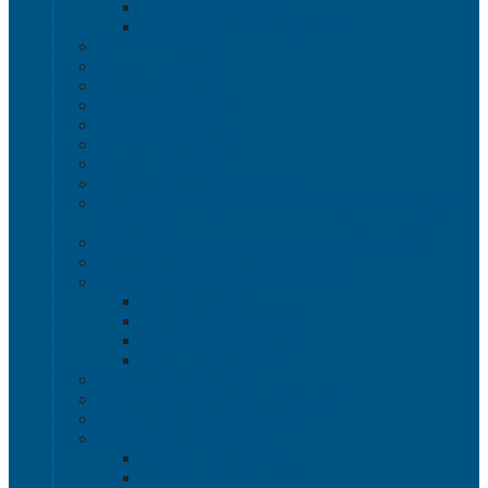
Полочные лотки SK
Складские лотки Logic Store
Ящики пищевые
Ящики для хлеба
Ящики для мяса
Ящики для птицы
Ящики для рыбы
Ящики для цветов
Ящики складные
Ящики овощные Серия 100
Ящики для колбасно-мясной и рыбной продукции
Серия 200
Ящики для молочной продукции Серия 300
Ящики универсальные Серия 400
Вкладываемые ящики INSTORE
INSTORE ZIP
INSTORE с крышками
INSTORE без крышек
Крышки INSTORE
Евроконтейнеры ЕC
Ящики Sembol SPKM с крышкой
Ящики с крышкой Safe Pro
Контейнеры VDA-KLT
Контейнеры R-KLT
Контейнеры RL-KLT