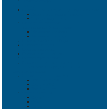
Термоконтейнеры
Наливная тара
Емкости кубические, баки для воды и топлива
Емкости кубические - Еврокуб
Баки для воды и топлива
Канистры пластиковые
Металлические бочки и ведра
Металлические бочки
Металлические ведра
Пластиковые бочки и бидоны
Пластиковые ведра
Пластиковые банки
Пластиковые контейнеры
Ёмкости строительные
Емкости для дезинфицирующих и
антисептических средств с краном
Пластиковые ящики
Системы хранения Rox Box
Rox Box Original
Rox Box PRO
Rox Box Home
Ящики для склада
Серия 1000
Серия 2000
Серия 6000