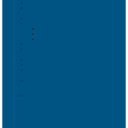
Изделия из полимерного листа
Листовой пластик
Пластиковая мебель
Дизайнерские стулья
Мебель для дома, дачи и кафе
Шезлонги
Столы
Стулья, кресла
Мебель "Уют"
Комоды
Сигнальные ограждения
Дорожные конусы
Гибкие столбики
Сигнальные столбики
HoReCa
Подносы
Металлические полочные стеллажи и мебель
Расходные материалы
Стрейч-пленка
О Компании
Информация о доставке
Способы оплаты
Наши акции!
Закупки
Контакты