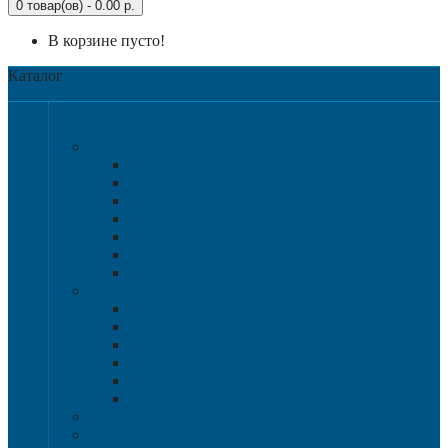
0 товар(ов) - 0.00 р.
В корзине пусто!
Каталог
Категории
Крупногабаритная тара
Крупногабаритные контейнеры
Аксессуары
Разборные контейнера 1200х1000
Размер 1200х800
Размер 1020х640
Размер 1120х1120
Размер 1200х1000
Нестандартные решения
Пластиковые паллеты
1200х800
1200х1000
800х600 и 600х400
Гигиенические паллеты
Специализированные паллеты и решетки
Паллетные борта
Контейнер для сбора и хранения ртутных ламп
Ящики для песка и песочно-соляной смеси