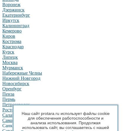
Воронеж
Дзержинск
Екатеринбург
Иркутск
Калининград
Кемерово
Киров
Кострома
Краснодар
Курск
Липецк
Москва
Мурманск
Набережные Челны
Нижний Новгород
Новосибирск
Оренбург
Пенза
Пермь
Петрозаводск
Ростов-на-Дону
Наш сайт protara.ru использует файлы cookie
Салават
для обеспечения работоспособности и
Самара
анализа использования. Продолжая
Санкт-Петербург
использовать сайт, вы соглашаетесь с нашей
Саратов