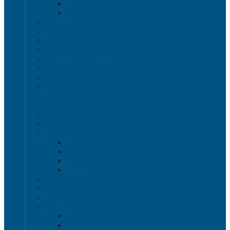
Полочные лотки SK
Складские лотки Logic Store
Ящики пищевые
Ящики для хлеба
Ящики для мяса
Ящики для птицы
Ящики для рыбы
Ящики для цветов
Ящики складные
Ящики овощные Серия 100
Ящики для колбасно-мясной и рыбной продукции
Серия 200
Ящики для молочной продукции Серия 300
Ящики универсальные Серия 400
Вкладываемые ящики INSTORE
INSTORE ZIP
INSTORE с крышками
INSTORE без крышек
Крышки INSTORE
Евроконтейнеры ЕC
Ящики Sembol SPKM с крышкой
Ящики с крышкой Safe Pro
Контейнеры VDA-KLT
Контейнеры R-KLT
Контейнеры RL-KLT