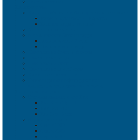
Термоконтейнеры
Наливная тара
Емкости кубические, баки для воды и топлива
Емкости кубические - Еврокуб
Баки для воды и топлива
Канистры пластиковые
Металлические бочки и ведра
Металлические бочки
Металлические ведра
Пластиковые бочки и бидоны
Пластиковые ведра
Пластиковые банки
Пластиковые контейнеры
Ёмкости строительные
Емкости для дезинфицирующих и
антисептических средств с краном
Пластиковые ящики
Системы хранения Rox Box
Rox Box Original
Rox Box PRO
Rox Box Home
Ящики для склада
Серия 1000
Серия 2000
Серия 6000