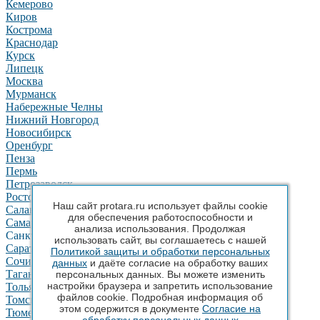
Кемерово
Киров
Кострома
Краснодар
Курск
Липецк
Москва
Мурманск
Набережные Челны
Нижний Новгород
Новосибирск
Оренбург
Пенза
Пермь
Петрозаводск
Ростов-на-Дону
Наш сайт protara.ru использует файлы cookie
Салават
для обеспечения работоспособности и
Самара
анализа использования. Продолжая
Санкт-Петербург
использовать сайт, вы соглашаетесь с нашей
Саратов
Политикой защиты и обработки персональных
Сочи
данных
и даёте согласие на обработку ваших
Таганрог
персональных данных. Вы можете изменить
настройки браузера и запретить использование
Тольятти
файлов cookie. Подробная информация об
Томск
этом содержится в документе
Согласие на
Тюмень