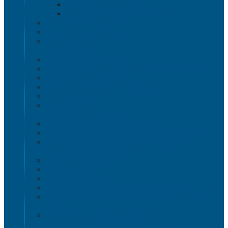
Крышки VDA-KLT
Универсальные контейнеры
Ящики для инструмента
Сопутствующие товары
Органайзеры
Антистатическая тара
Eвроконтейнеры ЕSD
Евроконтейнеры ESD с крышкой на шарнире
Контейнеры KLT ESD
Антистатические лотки COCIS
Крышки ESD
Тележки ESD
Мусорные баки и контейнеры
Мусорные контейнеры на колесах
Мусорные баки, вёдра и контейнеры с педалью
Контейнеры для раздельного сбора мусора
Локализация разлива жидкости
Поддоны для бочек
Поддоны-лотки
Поддоны-платформы
Поддоны для еврокубов / кубовой емкости / IBC
Промышленные пластиковые шкафы, тумбы ,
тележки
Контейнеры и баки для хранения
Листовой пластик и сотовый полипропилен