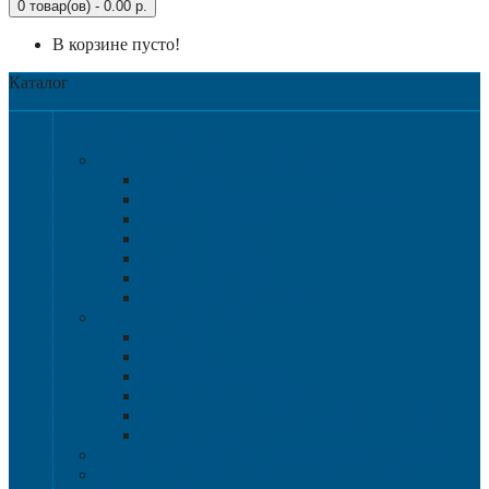
0 товар(ов) - 0.00 р.
В корзине пусто!
Каталог
Категории
Крупногабаритная тара
Крупногабаритные контейнеры
Аксессуары
Разборные контейнера 1200х1000
Размер 1200х800
Размер 1020х640
Размер 1120х1120
Размер 1200х1000
Нестандартные решения
Пластиковые паллеты
1200х800
1200х1000
800х600 и 600х400
Гигиенические паллеты
Специализированные паллеты и решетки
Паллетные борта
Контейнер для сбора и хранения ртутных ламп
Ящики для песка и песочно-соляной смеси