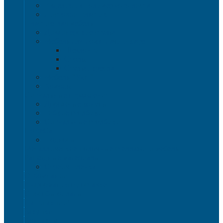
Изделия из полимерного листа
Листовой пластик
Пластиковая мебель
Дизайнерские стулья
Мебель для дома, дачи и кафе
Шезлонги
Столы
Стулья, кресла
Мебель "Уют"
Комоды
Сигнальные ограждения
Дорожные конусы
Гибкие столбики
Сигнальные столбики
HoReCa
Подносы
Металлические полочные стеллажи и мебель
Расходные материалы
Стрейч-пленка
О Компании
Информация о доставке
Способы оплаты
Наши акции!
Закупки
Контакты