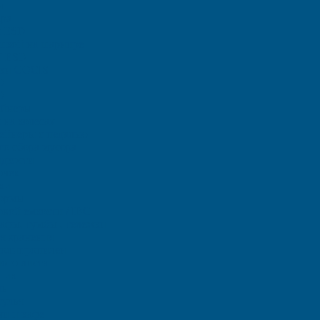
ы
ара
ы ЕSD
шкой на шарнире
T ESD
тки COCIS
D
D
ейнеры
на колесах
тейнеры с педалью
го сбора мусора
идкости
очек
ки
ормы
овой емкости / IBC
фы, тумбы , тележки
я хранения
полипропилен
ого листа
тик
ль
тулья
чи и кафе