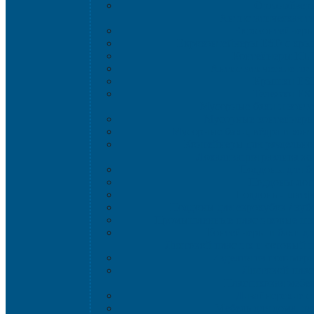
Органайзер
Антистатическая т
Eвроконтейнер
Евроконтейнеры ESD с кры
Контейнеры KL
Антистатические ло
Крышки ES
Тележки ES
Мусорные баки и конт
Мусорные контейнеры 
Мусорные баки, вёдра и кон
Контейнеры для раздельно
Локализация разлива ж
Поддоны для б
Поддоны-лот
Поддоны-платф
Поддоны для еврокубов / куб
Промышленные пластиковые шка
Контейнеры и баки дл
Листовой пластик и сотовый 
Изделия из полимерн
Листовой плас
Пластиковая мебе
Дизайнерские с
Мебель для дома, да