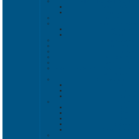
Емкости кубические, баки д
Емкости кубическ
Баки для воды 
Канистры пласт
Металлические бочк
Металлически
Металлически
Пластиковые бочки 
Пластиковые в
Пластиковые б
Пластиковые кон
Ёмкости строите
Емкости для дезинфицирующих и антисе
Пластиковые ящи
Системы хранения 
Rox Box Or
Rox Box
Rox Box 
Ящики для скл
Серия 1
Серия 2
Серия 6
Полочные л
Складские лотки 
Ящики пище