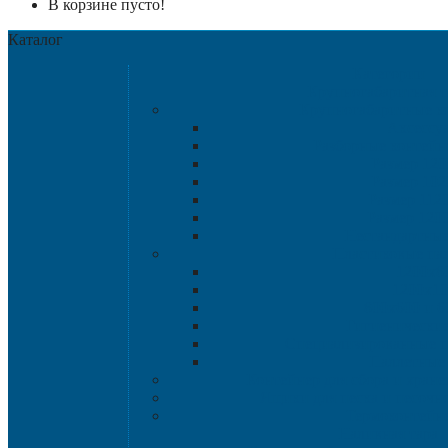
В корзине пусто!
Каталог
Категории
Крупногабаритная т
Крупногабаритные к
Аксессу
Разборные контейн
Размер 120
Размер 102
Размер 112
Размер 120
Нестандартны
Пластиковые па
1200х8
1200х10
800х600 и 6
Гигиенические
Специализированные п
Паллетные 
Контейнер для сбора и хран
Ящики для песка и песочн
Термоконтейн
Наливная тара