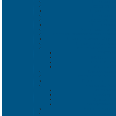
Ящики для хл
Ящики для мя
Ящики для пт
Ящики для р
Ящики для цве
Ящики склад
Ящики овощные Се
Ящики для колбасно-мясной и рыбн
Ящики для молочной проду
Ящики универсальные
Вкладываемые ящик
INSTORE
INSTORE с к
INSTORE без
Крышки IN
Евроконтейнер
Ящики Sembol SPKM 
Ящики с крышкой S
Контейнеры VD
Контейнеры
Контейнеры
Крышки VD
Универсальные 
Ящики для инстр
Сопутствующие 