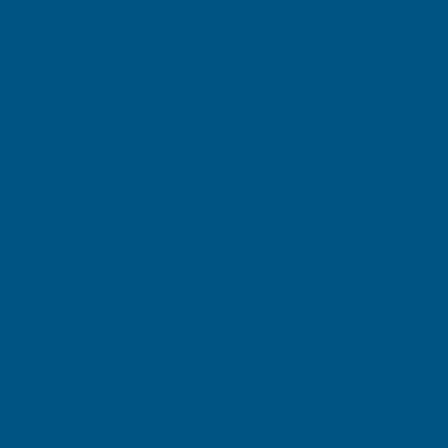
ля воды и топлива
ие - Еврокуб
и топлива
иковые
и и ведра
е бочки
е ведра
и бидоны
едра
анки
тейнеры
льные
птических средств с краном
ки
Rox Box
iginal
 PRO
Home
ада
000
000
000
отки SK
Logic Store
вые