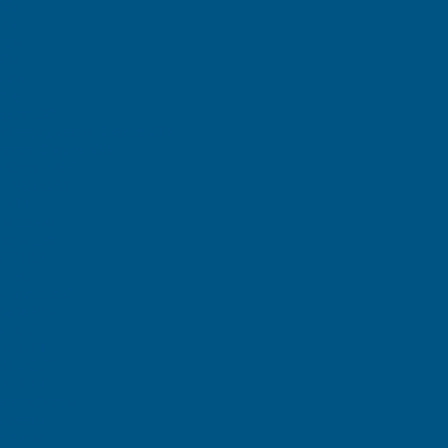
еба
са
ицы
ыбы
тов
ные
рия 100
ой продукции Серия 200
кции Серия 300
 Серия 400
и INSTORE
 ZIP
рышками
 крышек
STORE
ы ЕC
с крышкой
afe Pro
A-KLT
 R-KLT
 RL-KLT
A-KLT
контейнеры
умента
товары