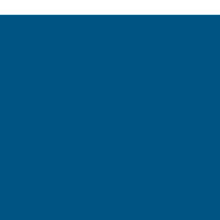
ара
онтейнеры
ары
ера 1200х1000
0х800
0х640
0х1120
0х1000
е решения
ллеты
00
00
00х400
 паллеты
аллеты и решетки
борта
ения ртутных ламп
о-соляной смеси
еры