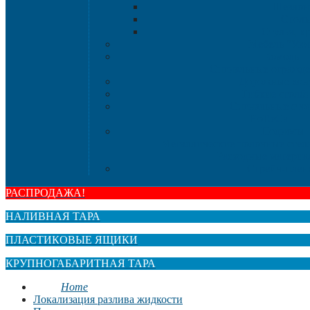
Шезлон
Стол
Стулья, к
Мебель "Ую
Комоды
Сигнальные огражд
Дорожные кон
Гибкие столб
Сигнальные сто
HoReCa
Подносы
Металлические полочные стел
Расходные материа
Стрейч-плен
РАСПРОДАЖА!
НАЛИВНАЯ ТАРА
ПЛАСТИКОВЫЕ ЯЩИКИ
КРУПНОГАБАРИТНАЯ ТАРА
Home
Локализация разлива жидкости