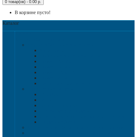
0 товар(ов) - 0.00 р.
В корзине пусто!
Каталог
Категории
Крупногабаритная тара
Крупногабаритные контейнеры
Аксессуары
Разборные контейнера 1200х1000
Размер 1200х800
Размер 1020х640
Размер 1120х1120
Размер 1200х1000
Нестандартные решения
Пластиковые паллеты
1200х800
1200х1000
800х600 и 600х400
Гигиенические паллеты
Специализированные паллеты и решетки
Паллетные борта
Контейнер для сбора и хранения ртутных ламп
Ящики для песка и песочно-соляной смеси