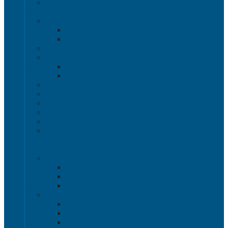
Термоконтейнеры
Наливная тара
Емкости кубические, баки для воды и топлива
Емкости кубические - Еврокуб
Баки для воды и топлива
Канистры пластиковые
Металлические бочки и ведра
Металлические бочки
Металлические ведра
Пластиковые бочки и бидоны
Пластиковые ведра
Пластиковые банки
Пластиковые контейнеры
Ёмкости строительные
Емкости для дезинфицирующих и
антисептических средств с краном
Пластиковые ящики
Системы хранения Rox Box
Rox Box Original
Rox Box PRO
Rox Box Home
Ящики для склада
Серия 1000
Серия 2000
Серия 6000