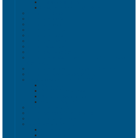
Полочные лотки SK
Складские лотки Logic Store
Ящики пищевые
Ящики для хлеба
Ящики для мяса
Ящики для птицы
Ящики для рыбы
Ящики для цветов
Ящики складные
Ящики овощные Серия 100
Ящики для колбасно-мясной и рыбной продукции
Серия 200
Ящики для молочной продукции Серия 300
Ящики универсальные Серия 400
Вкладываемые ящики INSTORE
INSTORE ZIP
INSTORE с крышками
INSTORE без крышек
Крышки INSTORE
Евроконтейнеры ЕC
Ящики Sembol SPKM с крышкой
Ящики с крышкой Safe Pro
Контейнеры VDA-KLT
Контейнеры R-KLT
Контейнеры RL-KLT