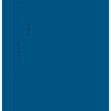
Изделия из полимерного листа
Листовой пластик
Пластиковая мебель
Дизайнерские стулья
Мебель для дома, дачи и кафе
Шезлонги
Столы
Стулья, кресла
Мебель "Уют"
Комоды
Сигнальные ограждения
Дорожные конусы
Гибкие столбики
Сигнальные столбики
HoReCa
Подносы
Металлические полочные стеллажи и мебель
Расходные материалы
Стрейч-пленка
О Компании
Информация о доставке
Способы оплаты
Наши акции!
Закупки
Контакты