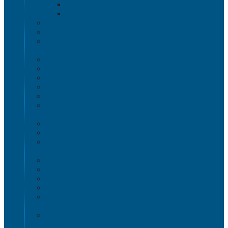
Крышки VDA-KLT
Универсальные контейнеры
Ящики для инструмента
Сопутствующие товары
Органайзеры
Антистатическая тара
Eвроконтейнеры ЕSD
Евроконтейнеры ESD с крышкой на шарнире
Контейнеры KLT ESD
Антистатические лотки COCIS
Крышки ESD
Тележки ESD
Мусорные баки и контейнеры
Мусорные контейнеры на колесах
Мусорные баки, вёдра и контейнеры с педалью
Контейнеры для раздельного сбора мусора
Локализация разлива жидкости
Поддоны для бочек
Поддоны-лотки
Поддоны-платформы
Поддоны для еврокубов / кубовой емкости / IBC
Промышленные пластиковые шкафы, тумбы ,
тележки
Контейнеры и баки для хранения
Листовой пластик и сотовый полипропилен