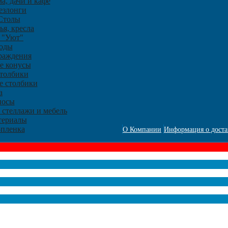
а, дачи и кафе
злонги
Столы
ья, кресла
 "Уют"
оды
раждения
е конусы
столбики
е столбики
a
носы
 стеллажи и мебель
териалы
-пленка
О Компании
Информация о доста