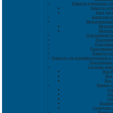
Емкости кубические, б
Емкости куб
Баки для 
Канистры п
Металлические
Металли
Металли
Пластиковые б
Пластико
Пластико
Пластиковые
Ёмкости ст
Емкости для дезинфицирующих и а
Пластиковые
Системы хран
Rox B
Rox
Rox
Ящики дл
Се
Се
Се
Полочн
Складские л
Ящики 