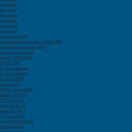
ля хлеба
ля мяса
ля птицы
ля рыбы
я цветов
кладные
ые Серия 100
 рыбной продукции Серия 200
продукции Серия 300
льные Серия 400
ящики INSTORE
TORE ZIP
 с крышками
E без крышек
и INSTORE
ейнеры ЕC
SPKM с крышкой
кой Safe Pro
ы VDA-KLT
неры R-KLT
неры RL-KLT
и VDA-KLT
ьные контейнеры
инструмента
щие товары