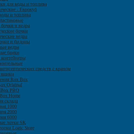
аки для воды и топлива
ические - Еврокуб
воды и топлива
ластиковые
 бочки и ведра
ческие бочки
ческие ведра
очки и бидоны
вые ведра
вые банки
 контейнеры
роительные
нтисептических средств с краном
 ящики
ения Rox Box
ox Original
 Box PRO
 Box Home
я склада
рия 1000
рия 2000
рия 6000
ые лотки SK
отки Logic Store
пищевые