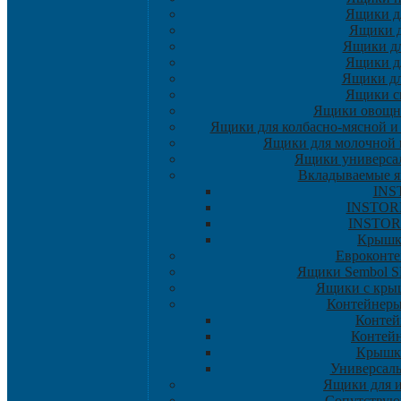
Ящики д
Ящики д
Ящики д
Ящики д
Ящики дл
Ящики с
Ящики овощн
Ящики для колбасно-мясной и
Ящики для молочной 
Ящики универса
Вкладываемые 
INS
INSTORE
INSTOR
Крышк
Евроконт
Ящики Sembol 
Ящики с крыш
Контейнер
Контей
Контей
Крышк
Универсал
Ящики для 
Сопутствую