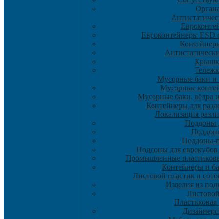
Орган
Антистатическ
Eвроконте
Евроконтейнеры ESD 
Контейнер
Антистатическ
Крышк
Тележ
Мусорные баки и
Мусорные контей
Мусорные баки, вёдра 
Контейнеры для разд
Локализация разл
Поддоны 
Поддон
Поддоны-
Поддоны для еврокубов 
Промышленные пластиковы
Контейнеры и ба
Листовой пластик и сот
Изделия из пол
Листовой
Пластиковая 
Дизайнерс