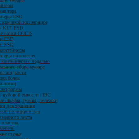
айзеры
ая тара
йнеры ЕSD
с крышкой на шарнире
ы KLT ESD
ие лотки COCIS
и ESD
ки ESD
 контейнеры
неры на колесах
и контейнеры с педалью
ельного сбора мусора
ива жидкости
для бочек
ы-лотки
платформы
/ кубовой емкости / IBC
е шкафы, тумбы , тележки
ки для хранения
овый полипропилен
имерного листа
 пластик
мебель
кие стулья