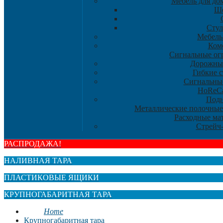
Мебель для дом
Ше
Стул
Мебель
Ком
Сигнальные ог
Дорожны
Гибкие 
Сигнальны
HoReC
Под
Металлические полочные
Расходные ма
Стрейч
РАСПРОДАЖА!
НАЛИВНАЯ ТАРА
ПЛАСТИКОВЫЕ ЯЩИКИ
КРУПНОГАБАРИТНАЯ ТАРА
Home
Крупногабаритная тара