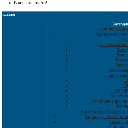
В корзине пусто!
Каталог
Категор
Крупногабарит
Крупногабарит
Ак
Разборные ко
Разме
Разме
Разме
Разме
Нестанда
Пластиков
1
12
800х60
Гигиенич
Специализирован
Палле
Контейнер для сбора и
Ящики для песка и п
Термоко
Наливная 