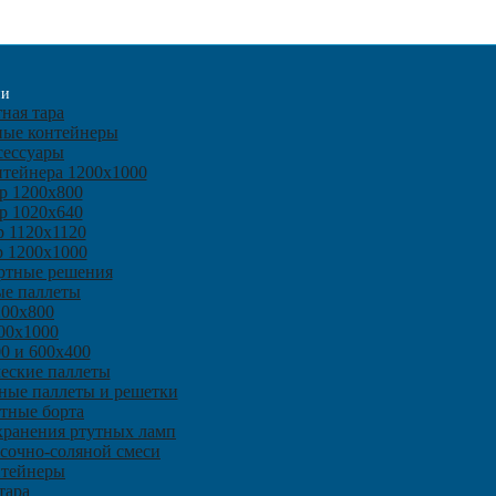
ии
ная тара
ные контейнеры
сессуары
нтейнера 1200х1000
р 1200х800
р 1020х640
р 1120х1120
р 1200х1000
ртные решения
ые паллеты
200х800
00х1000
0 и 600х400
еские паллеты
ные паллеты и решетки
тные борта
 хранения ртутных ламп
есочно-соляной смеси
нтейнеры
тара