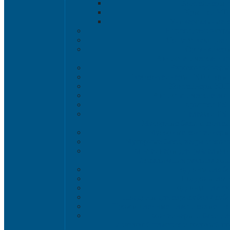
Контейнеры 
Крышки VD
Универсальные 
Ящики для инстр
Сопутствующие т
Органайзер
Антистатическая та
Eвроконтейнеры
Евроконтейнеры ESD с кры
Контейнеры KL
Антистатические ло
Крышки ES
Тележки ES
Мусорные баки и конте
Мусорные контейнеры 
Мусорные баки, вёдра и конт
Контейнеры для раздельног
Локализация разлива жи
Поддоны для б
Поддоны-лот
Поддоны-платф
Поддоны для еврокубов / кубо
Промышленные пластиковые шка
Контейнеры и баки дл
Листовой пластик и сотовый 