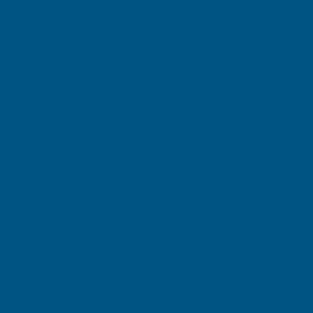
RL-KLT
A-KLT
контейнеры
умента
овары
ы
ра
 ЕSD
шкой на шарнире
T ESD
тки COCIS
D
D
йнеры
на колесах
ейнеры с педалью
о сбора мусора
дкости
очек
ки
ормы
вой емкости / IBC
фы, тумбы , тележки
я хранения
полипропилен