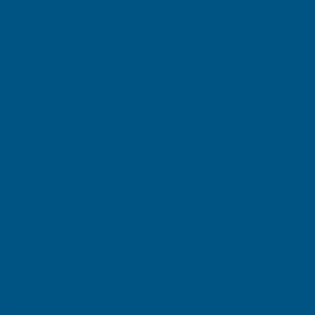
борта
ния ртутных ламп
-соляной смеси
еры
я воды и топлива
ие - Еврокуб
и топлива
ковые
 и ведра
е бочки
е ведра
и бидоны
едра
анки
ейнеры
льные
птических средств с краном
и
Rox Box
ginal
PRO
Home
ада
000