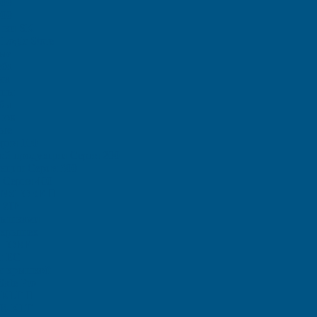
000
000
тки SK
Logic Store
ые
еба
са
ицы
ыбы
тов
ные
рия 100
ой продукции Серия 200
кции Серия 300
 Серия 400
 INSTORE
 ZIP
рышками
 крышек
STORE
ы ЕC
с крышкой
afe Pro
-KLT
 R-KLT