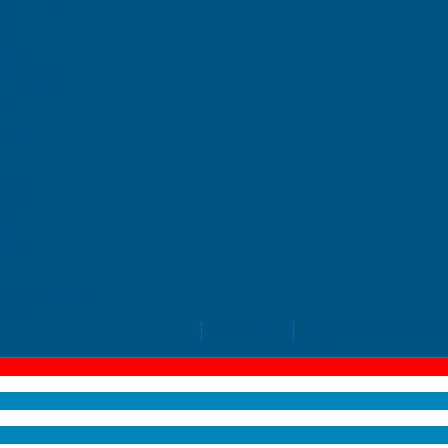
ого листа
тик
ь
улья
и и кафе
ги
ы
есла
"
ния
усы
ики
лбики
ажи и мебель
лы
ка
О Компании
Информация о достав