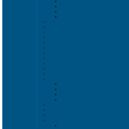
Серия 2
Серия 6
Полочные ло
Складские лотки 
Ящики пищев
Ящики для хл
Ящики для мя
Ящики для пт
Ящики для р
Ящики для цве
Ящики склад
Ящики овощные Се
Ящики для колбасно-мясной и рыбн
Ящики для молочной проду
Ящики универсальные
Вкладываемые ящики
INSTORE
INSTORE с к
INSTORE без
Крышки IN
Евроконтейнер
Ящики Sembol SPKM 
Ящики с крышкой S
Контейнеры VDA
Контейнеры