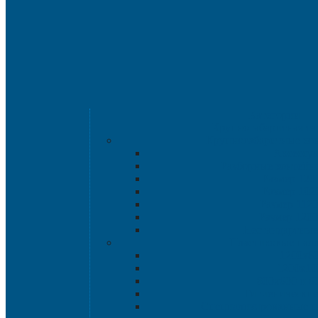
Категории
Крупногабаритная т
Крупногабаритные ко
Аксессу
Разборные контейн
Размер 120
Размер 102
Размер 112
Размер 120
Нестандартные
Пластиковые пал
1200х8
1200х10
800х600 и 6
Гигиенические
Специализированные п