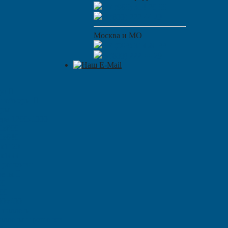
+7 (963) 314 20 33
8 (800) 222 44 29
Москва и МО
+7 (963) 314 20 33
8 (800) 222 44 29
ара
нтейнеры
ары
ера 1200х1000
0х800
0х640
0х1120
0х1000
 решения
леты
00
00
00х400
 паллеты
аллеты и решетки