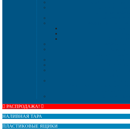
Изделия из полимерн
Листовой плас
Пластиковая мебел
Дизайнерские ст
Мебель для дома, дач
Шезлон
Стол
Стулья, кр
Мебель "Уют
Комоды
Сигнальные огражде
Дорожные кон
Гибкие столб
Сигнальные сто
HoReCa
Подносы
Металлические полочные стелл
Расходные материа
Стрейч-плен
РАСПРОДАЖА!
НАЛИВНАЯ ТАРА
ПЛАСТИКОВЫЕ ЯЩИКИ