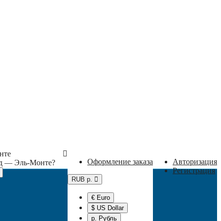
нте
Оформление заказа
Авторизация
од —
Эль-Монте
?
Регистрация
RUB р.
€ Euro
$ US Dollar
р. Рубль