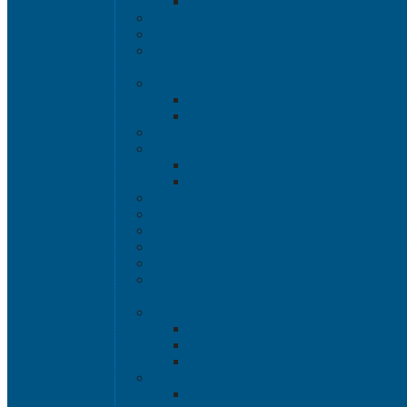
Паллетные 
Контейнер для сбора и хране
Ящики для песка и песочно
Термоконтейн
Наливная тара
Емкости кубические, баки дл
Емкости кубическ
Баки для воды 
Канистры пласти
Металлические бочки
Металлически
Металлически
Пластиковые бочки 
Пластиковые в
Пластиковые б
Пластиковые конт
Ёмкости строите
Емкости для дезинфицирующих и антисе
Пластиковые ящик
Системы хранения 
Rox Box Ori
Rox Box 
Rox Box 
Ящики для скл
Серия 1