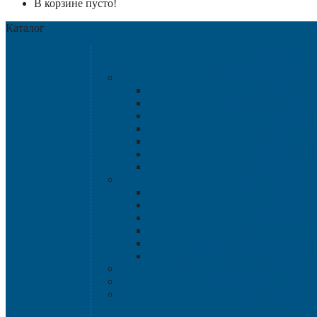
В корзине пусто!
Каталог
Категории
Крупногабаритная т
Крупногабаритные к
Аксессу
Разборные контейн
Размер 120
Размер 102
Размер 112
Размер 120
Нестандартны
Пластиковые па
1200х8
1200х10
800х600 и 6
Гигиенические
Специализированные п
Паллетные 
Контейнер для сбора и хран
Ящики для песка и песочн
Термоконтейн
Наливная тара