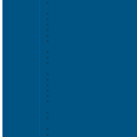
Органайзер
Антистатическая т
Eвроконтейнер
Евроконтейнеры ESD с кры
Контейнеры KL
Антистатические ло
Крышки ES
Тележки ES
Мусорные баки и конт
Мусорные контейнеры 
Мусорные баки, вёдра и кон
Контейнеры для раздельно
Локализация разлива ж
Поддоны для б
Поддоны-лот
Поддоны-платф
Поддоны для еврокубов / куб
Промышленные пластиковые шка
Контейнеры и баки дл
Листовой пластик и сотовый 
Изделия из полимерн
Листовой плас
Пластиковая мебе
Дизайнерские с
Мебель для дома, да