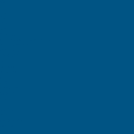
еба
са
ицы
ыбы
тов
ные
рия 100
ой продукции Серия 200
кции Серия 300
 Серия 400
и INSTORE
 ZIP
рышками
 крышек
STORE
ы ЕC
с крышкой
afe Pro
A-KLT
 R-KLT
 RL-KLT
A-KLT
контейнеры
умента
товары