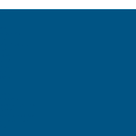
ара
онтейнеры
ары
ера 1200х1000
0х800
0х640
0х1120
0х1000
е решения
ллеты
00
00
00х400
 паллеты
аллеты и решетки
борта
ения ртутных ламп
о-соляной смеси
еры