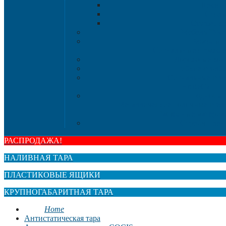
Шезлон
Стол
Стулья, к
Мебель "Ую
Комоды
Сигнальные огражд
Дорожные кон
Гибкие столб
Сигнальные сто
HoReCa
Подносы
Металлические полочные стел
Расходные материа
Стрейч-плен
РАСПРОДАЖА!
НАЛИВНАЯ ТАРА
ПЛАСТИКОВЫЕ ЯЩИКИ
КРУПНОГАБАРИТНАЯ ТАРА
Home
Антистатическая тара