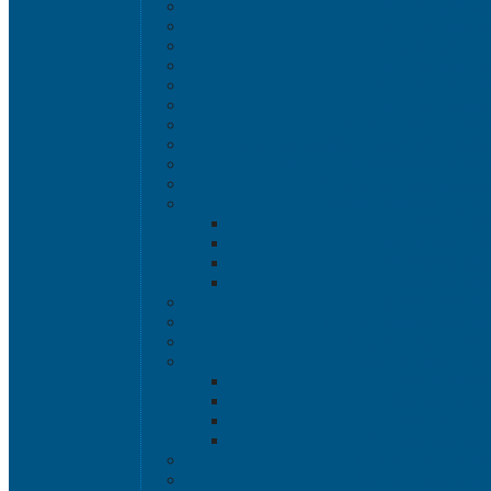
Ящики для хл
Ящики для мя
Ящики для пт
Ящики для р
Ящики для цве
Ящики склад
Ящики овощные Се
Ящики для колбасно-мясной и рыбн
Ящики для молочной проду
Ящики универсальные
Вкладываемые ящик
INSTORE
INSTORE с к
INSTORE без
Крышки IN
Евроконтейнер
Ящики Sembol SPKM 
Ящики с крышкой S
Контейнеры VD
Контейнеры
Контейнеры
Крышки VD
Универсальные 
Ящики для инстр
Сопутствующие 