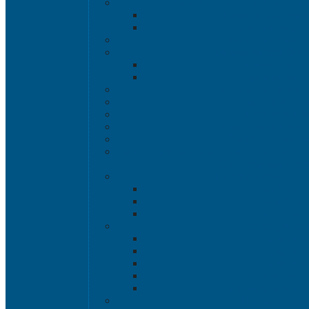
Емкости кубические, баки д
Емкости кубическ
Баки для воды 
Канистры пласт
Металлические бочк
Металлически
Металлически
Пластиковые бочки 
Пластиковые в
Пластиковые б
Пластиковые кон
Ёмкости строите
Емкости для дезинфицирующих и антисе
Пластиковые ящи
Системы хранения 
Rox Box Or
Rox Box
Rox Box 
Ящики для скл
Серия 1
Серия 2
Серия 6
Полочные л
Складские лотки 
Ящики пище