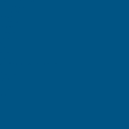
ля воды и топлива
ие - Еврокуб
и топлива
иковые
и и ведра
е бочки
е ведра
и бидоны
едра
анки
тейнеры
льные
птических средств с краном
ки
Rox Box
iginal
 PRO
Home
ада
000
000
000
отки SK
Logic Store
вые