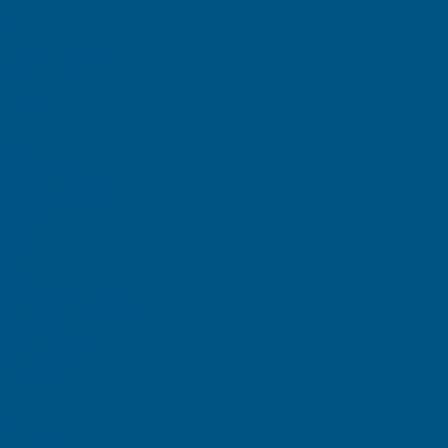
ы
ара
ы ЕSD
шкой на шарнире
T ESD
тки COCIS
D
D
ейнеры
на колесах
тейнеры с педалью
го сбора мусора
идкости
очек
ки
ормы
овой емкости / IBC
фы, тумбы , тележки
я хранения
полипропилен
ого листа
тик
ль
тулья
чи и кафе